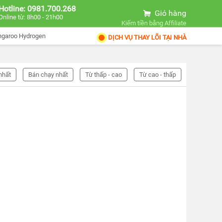
Hotline: 0981.700.268
Giỏ hàng
Online từ: 8h00 - 21h00
Kiếm tiền bằng Affiliate
ngaroo Hydrogen
DỊCH VỤ THAY LÕI TẠI NHÀ
nhất
Bán chạy nhất
Từ thấp - cao
Từ cao - thấp