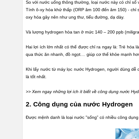
So với nước uống thông thường, loại nước này có chỉ số về
Tính ô-xy hóa khử thấp (ORP âm 100 đến âm 150) - chỉ số
oxy hóa gây nên như ung thư, tiểu đường, dạ dày.
Và lượng hydrogen hòa tan ở mức 140 – 200 ppb (miligra
Hai lợi ích lớn nhất có thể được chỉ ra ngay là: Trẻ hó
qua thức ăn nhanh, đồ ngọt.... giúp cơ thể khỏe mạnh hơ
Khi lấy nước từ máy lọc nước Hydrogen, người dùng dễ dà
là tốt nhất.
>> Xem ngay những lợi ích ít biết về công dụng nước Hy
2. Công dụng của nước Hydrogen
Được mệnh danh là loại nước "sống” có nhiều công dụng 