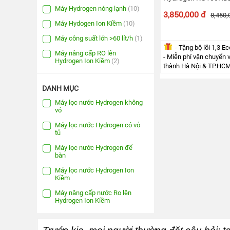
lọc
(3)
cứng
KANGAROO
Máy Hydrogen nóng lạnh
(10)
3,850,000 đ
8,450,
Máy
Máy Hydogen Ion Kiềm
(10)
MÁY
11
LỌC
lõi
Máy công suất lớn >60 lít/h
(1)
NƯỚC
lọc
(5)
- Tặng bộ lõi 1,3 Ec
HYDROGEN
Máy nâng cấp RO lên
KANGAROO
- Miễn phí vận chuyển v
Máy
Hydrogen Ion Kiềm
(2)
12
thành Hà Nội & TP.HCM 
lõi
MÁY
lọc
(5)
LỌC
- Tặng bộ lõi 1,3 Eco
DANH MỤC
NƯỚC
Máy
NÓNG
- Miễn phí vận chuyể
Máy lọc nước Hydrogen không
13
LẠNH
vỏ
lõi
thành Hà Nội & TP
KANGAROO
lọc
(3)
Máy lọc nước Hydrogen có vỏ
- Tặng gói miễn phí 
CÂY
tủ
và bảo dưỡng định k
NƯỚC
Nội & TP.HCM ≤10K
Chức
NÓNG
Máy lọc nước Hydrogen để
năng
LẠNH
bàn
* Khách hàng ngoại 
máy
KANGAROO
toán trước 100% giá 
Hydogen
Máy lọc nước Hydrogen Ion
phí vận chuyển.
Kiềm
LÕI
Máy
LỌC
Hydrogen
* Lắp thêm từ 2 máy
Máy nâng cấp nước Ro lên
NƯỚC
thường
(10)
Hydrogen Ion Kiềm
giới thiệu thêm ngư
KANGAROO
thành công tặng ng
Máy
Hydrogen
LINH
nóng