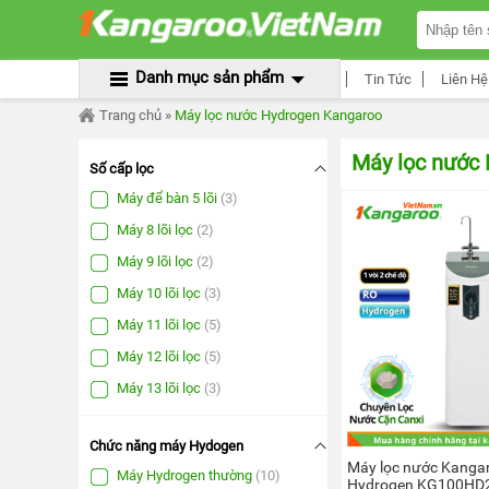
TRANG
Lọc
CHỦ
Sản
Phẩm
×
MÁY
Danh mục sản phẩm
Tin Tức
Liên Hệ
LỌC
NƯỚC
Trang chủ
»
Máy lọc nước Hydrogen Kangaroo
KANGAROO
Số
ÂM
cấp
TỦ
Máy lọc nước
lọc
Số cấp lọc
Máy
MÁY
Máy để bàn 5 lõi
(3)
để
LỌC
bàn
NƯỚC
Máy 8 lõi lọc
(2)
5
KANGAROO
lõi
(3)
TỦ
Máy 9 lõi lọc
(2)
ĐỨNG
Máy
Máy 10 lõi lọc
(3)
8
MÁY
lõi
Máy 11 lõi lọc
(5)
LỌC
lọc
(2)
NƯỚC
Máy 12 lõi lọc
(5)
KANGAROO
Máy
ĐỂ
9
Máy 13 lõi lọc
(3)
BÀN
lõi
lọc
(2)
MÁY
Chức năng máy Hydogen
Máy
LỌC
10
Máy lọc nước Kanga
NƯỚC
Máy Hydrogen thường
(10)
lõi
Hydrogen KG100HD2
RO