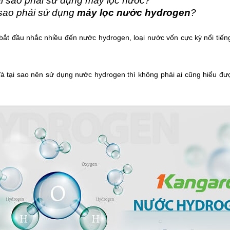
tại sao phải sử dụng máy lọc nước?
* Khách hàng ngoại thành: Thanh
i sao phải sử dụng
máy lọc nước hydrogen
?
toán trước 100% giá trị đơn hàng và
phí vận chuyển.
 bắt đầu nhắc nhiều đến nước hydrogen, loại nước vốn cực kỳ nổi tiế
 tại sao nên sử dụng nước hydrogen thì không phải ai cũng hiểu đượ