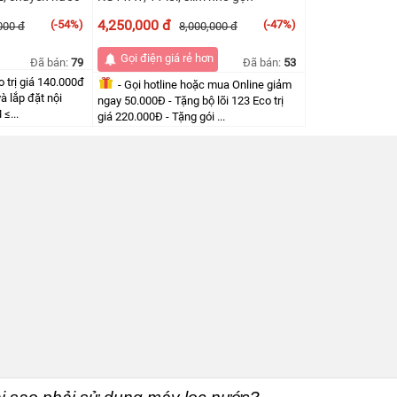
4,250,000 đ
(-54%)
(-47%)
000 đ
8,000,000 đ
Gọi điện giá rẻ hơn
Đã bán:
79
Đã bán:
53
o trị giá 140.000đ
- Gọi hotline hoặc mua Online giảm
à lắp đặt nội
ngay 50.000Đ - Tặng bộ lõi 123 Eco trị
≤...
giá 220.000Đ - Tặng gói ...
 trị giá 140.000đ
- Gọi hotline hoặc mua Online giảm
ngay 50.000Đ
n và lắp đặt nội
.HCM ≤20KM
- Tặng bộ lõi 123 Eco trị giá
220.000Đ
công thay lõi 123
ỳ nội thành Hà
- Tặng gói Miễn phí vận chuyển và
M.
lắp đặt nội thành Hà Nội & TP.HCM
≤20KM
thành: Thanh
trị đơn hàng và
- Tặng gói Miễn phí công thay lõi 123
và bảo dưỡng định kỳ nội thành Hà
Nội & TP.HCM ≤10KM.
 trở đi HOẶC
ời dùng mới
* Lắp thêm từ 2 máy trở đi HOẶC
ay 200,000Đ
giới thiệu thêm người dùng mới
thành công tặng ngay 200,000Đ