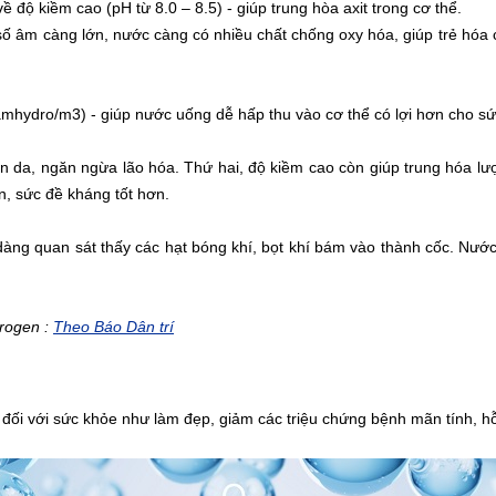
 độ kiềm cao (pH từ 8.0 – 8.5) - giúp trung hòa axit trong cơ thể.
 âm càng lớn, nước càng có nhiều chất chống oxy hóa, giúp trẻ hóa c
mhydro/m3) - giúp nước uống dễ hấp thu vào cơ thể có lợi hơn cho sứ
a làn da, ngăn ngừa lão hóa. Thứ hai, độ kiềm cao còn giúp trung hóa 
n, sức đề kháng tốt hơn.
ng quan sát thấy các hạt bóng khí, bọt khí bám vào thành cốc. Nước 
drogen :
Theo Báo Dân trí
đối với sức khỏe như làm đẹp, giảm các triệu chứng bệnh mãn tính, h