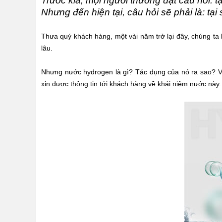
Trước kia, mọi người thường đặt câu hỏi: 
KIỆN
lạnh
(10)
MÁY
Nhưng đến hiện tại, câu hỏi sẽ phải là: tạ
LỌC
Máy
NƯỚC
Hydogen
Ion
Thưa quý khách hàng, một vài năm trở lại đây, chúng ta
LỌC
Kiềm
(10)
TỔNG,
lâu.
ĐẦU
Máy
NGUỒN,
công
CÔNG
Nhưng nước hydrogen là gì? Tác dụng của nó ra sao? Và
suất
NGHIỆP
lớn
xin được thông tin tới khách hàng về khái niệm nước này.
>60
lít/h
(1)
THIẾT
BỊ
Máy
NHÀ
nâng
BẾP
cấp
KANGAROO
RO
lên
BÌNH
Hydrogen
NÓNG
Ion
LẠNH
Kiềm
(2)
HÀNG
GIA
DỤNG
TIN
KHUYẾN