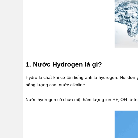
MẠI
TIN
TỨC
SỰ
KIỆN
TƯ
VẤN
HƯỚNG
DẪN
CHƯƠNG
1. Nước Hydrogen là gì?
TRÌNH
KANGAROO
Hydro là chất khí có tên tiếng anh là hydrogen. Nói đơn
CHƯƠNG
năng lượng cao, nước alkaline...
TRÌNH
DỊCH
VỤ
Nước hydrogen có chứa một hàm lượng ion H+, OH- ở tron
KINH
NGHIỆM
HAY
GIỚI
THIỆU