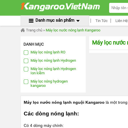
TRANG
Lọc
CHỦ
Sản
Phẩm
×
MÁY
Danh mục sản phẩm
Tin Tức
Liên Hệ
LỌC
NƯỚC
Trang chủ
»
Máy lọc nước nóng lạnh Kangaroo
KANGAROO
ÂM
TỦ
Máy lọc nước 
DANH MỤC
MÁY
Máy lọc nóng lạnh RO
LỌC
NƯỚC
Máy lọc nóng lạnh Hydrogen
KANGAROO
TỦ
Máy lọc nóng lạnh Hydrogen
ĐỨNG
Ion kiềm
Máy lọc nóng hydrogen
MÁY
kangaroo
LỌC
NƯỚC
KANGAROO
ĐỂ
Máy lọc nước nóng lạnh nguội Kangaroo
là một trong
BÀN
Các dòng nóng lạnh:
MÁY
LỌC
NƯỚC
Có 4 dòng máy chính:
RO