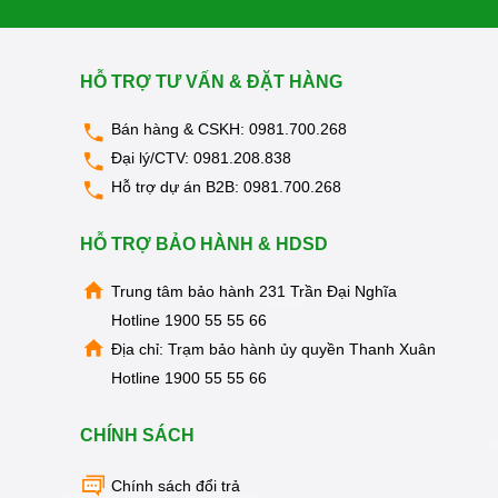
KIỆN
MÁY
LỌC
NƯỚC
HỖ TRỢ TƯ VẤN & ĐẶT HÀNG
LỌC
TỔNG,
ĐẦU
Bán hàng & CSKH:
0981.700.268
NGUỒN,
Đại lý/CTV:
0981.208.838
CÔNG
NGHIỆP
Hỗ trợ dự án B2B:
0981.700.268
THIẾT
BỊ
HỖ TRỢ BẢO HÀNH & HDSD
NHÀ
BẾP
KANGAROO
Trung tâm bảo hành 231 Trần Đại Nghĩa
Hotline
1900 55 55 66
BÌNH
NÓNG
Địa chỉ: Trạm bảo hành ủy quyền Thanh Xuân
LẠNH
Hotline
1900 55 55 66
HÀNG
GIA
DỤNG
CHÍNH SÁCH
TIN
KHUYẾN
Chính sách đổi trả