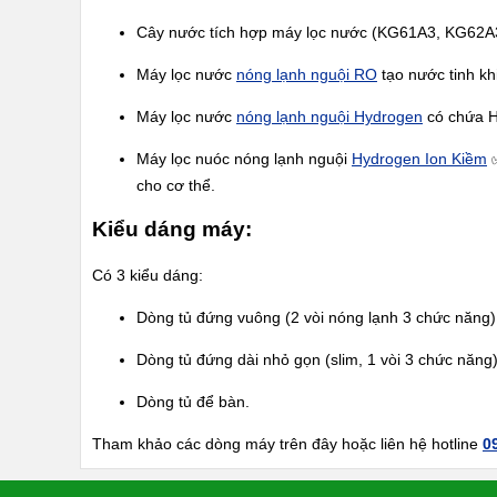
KANGAROO
Cây nước tích hợp máy lọc nước (KG61A3, KG62A
MÁY
LỌC
Máy lọc nước
nóng lạnh nguội
RO
tạo nước tinh kh
NƯỚC
HYDROGEN
Máy lọc nước
nóng lạnh nguội
Hydrogen
có chứa H
KANGAROO
Máy lọc nuóc nóng lạnh nguội
Hydrogen Ion Kiềm
✅
MÁY
LỌC
cho cơ thể.
NƯỚC
NÓNG
Kiểu dáng máy:
LẠNH
KANGAROO
Có 3 kiểu dáng:
CÂY
NƯỚC
Dòng tủ đứng vuông (2 vòi nóng lạnh 3 chức năng)
NÓNG
LẠNH
KANGAROO
Dòng tủ đứng dài nhỏ gọn (slim, 1 vòi 3 chức năng
LÕI
Dòng tủ để bàn.
LỌC
NƯỚC
KANGAROO
Tham khảo các dòng máy trên đây hoặc liên hệ hotline
0
LINH