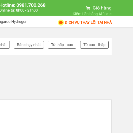
Hotline: 0981.700.268
Giỏ hàng
Online từ: 8h00 - 21h00
Kiếm tiền bằng Affiliate
ngaroo Hydrogen
DỊCH VỤ THAY LÕI TẠI NHÀ
nhất
Bán chạy nhất
Từ thấp - cao
Từ cao - thấp