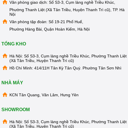
MẠI
Văn phòng giao dịch: Số S3-3, Cụm làng nghề Triều Khúc,
Phường Thanh Liệt (Xã Tân Triều, Huyện Thanh Trì cũ), TP. Hà
TIN
Nội
TỨC
SỰ
Văn phòng tập đoàn: Số 19-21 Phố Huế,
KIỆN
Phường Hàng Bài, Quận Hoàn Kiếm, Hà Nội
TƯ
VẤN
HƯỚNG
TỔNG KHO
DẪN
Hà Nội: Số S3-3, Cụm làng nghề Triều Khúc, Phường Thanh Liệt
CHƯƠNG
(Xã Tân Triều, Huyện Thanh Trì cũ)
TRÌNH
KANGAROO
Hồ Chí Minh: 414/11H Tân Kỳ Tân Quý. Phường Tân Sơn Nhì
CHƯƠNG
TRÌNH
NHÀ MÁY
DỊCH
VỤ
KCN Tân Quang, Văn Lâm, Hưng Yên
KINH
NGHIỆM
HAY
SHOWROOM
GIỚI
Hà Nội: Số S3-3, Cụm làng nghề Triều Khúc, Phường Thanh Liệt
THIỆU
(Xã Tân Triều, Huyện Thanh Trì cũ)