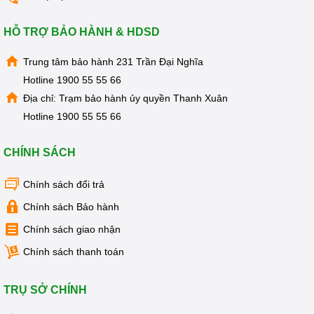
KIỆN
MÁY
LỌC
HỖ TRỢ BẢO HÀNH & HDSD
NƯỚC
LỌC
Trung tâm bảo hành 231 Trần Đại Nghĩa
TỔNG,
ĐẦU
Hotline
1900 55 55 66
NGUỒN,
Địa chỉ: Trạm bảo hành ủy quyền Thanh Xuân
CÔNG
NGHIỆP
Hotline
1900 55 55 66
THIẾT
BỊ
CHÍNH SÁCH
NHÀ
BẾP
KANGAROO
Chính sách đổi trả
BÌNH
Chính sách Bảo hành
NÓNG
LẠNH
Chính sách giao nhận
HÀNG
Chính sách thanh toán
GIA
DỤNG
TRỤ SỞ CHÍNH
TIN
KHUYẾN