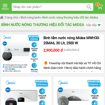
TRANG
0
CHỦ
MENU
MÁY
Trang chủ
»
Bình nóng lạnh
»
Bình nước nóng thương hiệu đối tác Midea
LỌC
NƯỚC
BÌNH NƯỚC NÓNG THƯƠNG HIỆU ĐỐI TÁC MIDEA
Sắp xếp
KANGAROO
ÂM
TỦ
Bình tắm nước nóng Midea MWH30-
MÁY
25MA6, 30 Lít, 2500 W
LỌC
NƯỚC
2,900,000 đ
3,450,000 đ
KANGAROO
TỦ
ĐỨNG
Freeship nội thành Hà Nội và TP. Hồ Chí
Minh (bán kính 15km) Bảo hành chính hãng
MÁY
LỌC
2 năm >> Thanh toán tiền mặt, chuyển
NƯỚC
khoản hoặc quẹt thẻ
KANGAROO
ĐỂ
BÀN
MÁY
LỌC
NƯỚC
RO