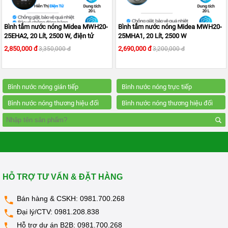
KANGAROO
MÁY
Bình tắm nước nóng Midea MWH20-
Bình tắm nước nóng Midea MWH20-
LỌC
25EHA2, 20 Lít, 2500 W, điện tử
25MHA1, 20 Lít, 2500 W
NƯỚC
HYDROGEN
2,850,000 đ
2,690,000 đ
3,350,000 đ
3,200,000 đ
KANGAROO
MÁY
LỌC
Bình nước nóng gián tiếp
Bình nước nóng trực tiếp
NƯỚC
NÓNG
Kangaroo
Bình nước nóng thương hiệu đối
Bình nước nóng thương hiệu đối
LẠNH
KANGAROO
tác Midea
tác Goodman
CÂY
NƯỚC
NÓNG
LẠNH
KANGAROO
HỖ TRỢ TƯ VẤN & ĐẶT HÀNG
LÕI
LỌC
NƯỚC
Bán hàng & CSKH:
0981.700.268
KANGAROO
Đại lý/CTV:
0981.208.838
LINH
Hỗ trợ dự án B2B:
0981.700.268