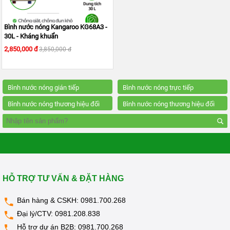
KANGAROO
MÁY
Bình nước nóng Kangaroo KG68A3 -
LỌC
30L - Kháng khuẩn
NƯỚC
HYDROGEN
2,850,000 đ
3,850,000 đ
KANGAROO
MÁY
LỌC
Bình nước nóng gián tiếp
Bình nước nóng trực tiếp
NƯỚC
NÓNG
Kangaroo
Bình nước nóng thương hiệu đối
Bình nước nóng thương hiệu đối
LẠNH
KANGAROO
tác Midea
tác Goodman
CÂY
NƯỚC
NÓNG
LẠNH
KANGAROO
HỖ TRỢ TƯ VẤN & ĐẶT HÀNG
LÕI
LỌC
NƯỚC
Bán hàng & CSKH:
0981.700.268
KANGAROO
Đại lý/CTV:
0981.208.838
LINH
Hỗ trợ dự án B2B:
0981.700.268