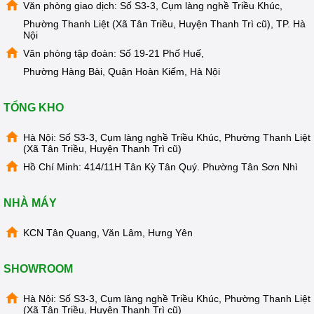
MẠI
Văn phòng giao dịch: Số S3-3, Cụm làng nghề Triều Khúc,
Phường Thanh Liệt (Xã Tân Triều, Huyện Thanh Trì cũ), TP. Hà
TIN
Nội
TỨC
SỰ
Văn phòng tập đoàn: Số 19-21 Phố Huế,
KIỆN
Phường Hàng Bài, Quận Hoàn Kiếm, Hà Nội
TƯ
VẤN
HƯỚNG
TỔNG KHO
DẪN
Hà Nội: Số S3-3, Cụm làng nghề Triều Khúc, Phường Thanh Liệt
CHƯƠNG
(Xã Tân Triều, Huyện Thanh Trì cũ)
TRÌNH
KANGAROO
Hồ Chí Minh: 414/11H Tân Kỳ Tân Quý. Phường Tân Sơn Nhì
CHƯƠNG
TRÌNH
NHÀ MÁY
DỊCH
VỤ
KCN Tân Quang, Văn Lâm, Hưng Yên
KINH
NGHIỆM
HAY
SHOWROOM
GIỚI
Hà Nội: Số S3-3, Cụm làng nghề Triều Khúc, Phường Thanh Liệt
THIỆU
(Xã Tân Triều, Huyện Thanh Trì cũ)