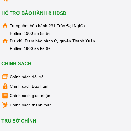
KIỆN
MÁY
LỌC
HỖ TRỢ BẢO HÀNH & HDSD
NƯỚC
LỌC
Trung tâm bảo hành 231 Trần Đại Nghĩa
TỔNG,
ĐẦU
Hotline
1900 55 55 66
NGUỒN,
Địa chỉ: Trạm bảo hành ủy quyền Thanh Xuân
CÔNG
NGHIỆP
Hotline
1900 55 55 66
THIẾT
BỊ
CHÍNH SÁCH
NHÀ
BẾP
KANGAROO
Chính sách đổi trả
BÌNH
Chính sách Bảo hành
NÓNG
LẠNH
Chính sách giao nhận
HÀNG
Chính sách thanh toán
GIA
DỤNG
TRỤ SỞ CHÍNH
TIN
KHUYẾN