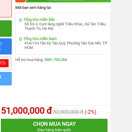
Mời bạn xem hàng tại:
Tổng kho miền Bắc
Số S3-3, Cụm làng nghề Triều Khúc, Xã Tân Triều,
Thanh Trì, Hà Nội
Tổng kho miền Nam
414/11H Tân Kỳ Tân Quý. Phường Tân Sơn Nhì. TP
D
HCM
t
Hỗ trợ mua hàng:
0981.700.268
k
51,000,000 đ
52,000,000 đ
(-2%)
CHỌN MUA NGAY
Giao hàng toàn quốc