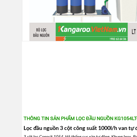
KANGAROO
MÁY
LỌC
NƯỚC
HYDROGEN
KANGAROO
MÁY
LỌC
NƯỚC
NÓNG
LẠNH
KANGAROO
CÂY
NƯỚC
NÓNG
LẠNH
KANGAROO
LÕI
LỌC
NƯỚC
THÔNG TIN SẢN PHẨM LỌC ĐẦU NGUỒN KG1054LT-4
KANGAROO
Lọc đầu nguồn 3 cột công suất 1000l/h van tự
LINH