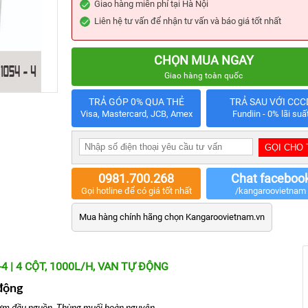
Giao hàng miễn phí tại Hà Nội
Liên hệ tư vấn để nhận tư vấn và báo giá tốt nhất
CHỌN MUA NGAY
Giao hàng toàn quốc
TRẢ GÓP 0% QUA THẺ
TRẢ SAU VỚI CCC
Visa, Mastercard, JCB, Amex
Fundiin - 0% lãi suấ
0981.700.268
Chat faceboo
Gọi hotline để có giá tốt nhất
/kangaroovietnam
Mua hàng chính hãng chọn Kangaroovietnam.vn
 | 4 CỘT, 1000L/H, VAN TỰ ĐỘNG
 động