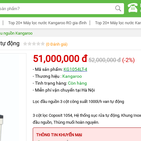
Top 20+ Máy lọc nước Kangaroo RO gia đình
Top 20+ Máy lọc nước Ka
đầu nguồn Kangaroo
 tự động
(0 Đánh giá)
51,000,000 đ
52,000,000 đ
(-2%)
- Mã sản phẩm:
KG1054LT-4
- Thương hiệu :
Kangaroo
- Tình trạng hàng:
Còn hàng
- Miễn phí vận chuyển tại Hà Nội
Lọc đầu nguồn 3 cột công suất 1000l/h van tự động
3 cột lọc Coposit 1054, Hệ thống sục rửa tự động, Khung Ino
đầu nguồn, Thùng muối hoàn nguyên.
THÔNG TIN KHUYẾN MẠI