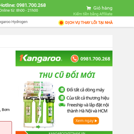
Hotline: 0981.700.268
Giỏ hàng
Online từ: 8h00 - 21h00
Kiếm tiền bằng Affiliate
ngaroo Hydrogen
DỊCH VỤ THAY LÕI TẠI NHÀ
x, Bơm