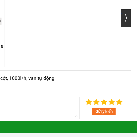
 3
ột, 1000l/h, van tự động
Gửi ý kiến