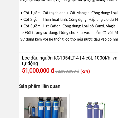
KIỆN
3 cột lọc Coposit 1054, Hệ thống sục rửa tự động, Khung Inox,
MÁY
LỌC
NƯỚC
• Cột 1 gồm: Cát thạch anh + Cát Mangan. Công dụng: Loại 
• Cột 2 gồm: Than hoạt tính. Công dụng: Hấp phụ clo dư H
LỌC
TỔNG,
• Cột 3 gồm: Hạt Cation. Công dụng: Loại bỏ Canxi, Magie
ĐẦU
→ Đối tượng sử dụng: Dùng cho khu vực nhiễm đá vôi, Mag
NGUỒN,
CÔNG
Sử dụng kèm với hệ thống lọc thô nếu nước đầu vào có nhi
NGHIỆP
THIẾT
BỊ
Lọc đầu nguồn KG1054LT-4 | 4 cột, 1000l/h, va
NHÀ
BẾP
tự động
KANGAROO
51,000,000 đ
52,000,000 đ
(-2%)
BÌNH
NÓNG
LẠNH
Sản phẩm liên quan
HÀNG
GIA
DỤNG
TIN
KHUYẾN