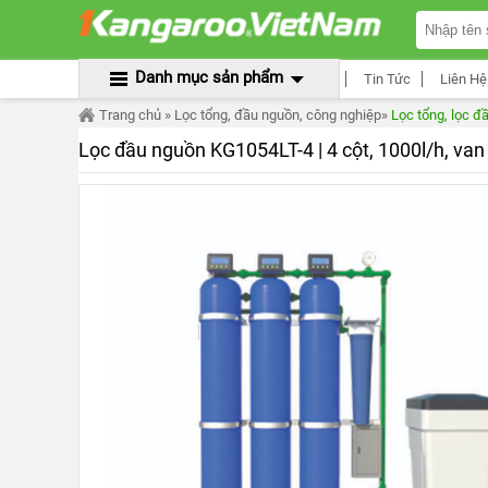
TRANG
CHỦ
MÁY
Danh mục sản phẩm
Tin Tức
Liên Hệ
LỌC
NƯỚC
Trang chủ
»
Lọc tổng, đầu nguồn, công nghiệp
»
Lọc tổng, lọc 
KANGAROO
ÂM
Lọc đầu nguồn KG1054LT-4 | 4 cột, 1000l/h, van
TỦ
MÁY
LỌC
NƯỚC
KANGAROO
TỦ
ĐỨNG
MÁY
LỌC
NƯỚC
KANGAROO
ĐỂ
BÀN
MÁY
LỌC
NƯỚC
RO