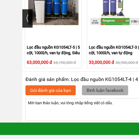
MẠI
TIN
TỨC
SỰ
KIỆN
TƯ
VẤN
HƯỚNG
Lọc đầu nguồn KG1054LT-5 | 5
Lọc đầu nguồn KG1054LT-3 |
DẪN
cột, 1000l/h, van tự động, Siêu
cột, 1000l/h, van tự động
lọc UF
CHƯƠNG
63,000,000 đ
33,000,000 đ
65,190,000 đ
33,900,000 đ
TRÌNH
KANGAROO
Đánh giá sản phẩm: Lọc đầu nguồn KG1054LT-4 | 4 c
CHƯƠNG
TRÌNH
Gửi đánh giá của bạn
Bình luận facebook
DỊCH
VỤ
KINH
NGHIỆM
HAY
GIỚI
THIỆU