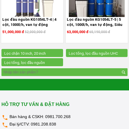
KANGAROO
MÁY
LỌC
Lọc đầu nguồn KG1054LT-4 | 4
Lọc đầu nguồn KG1054LT-5 | 5
NƯỚC
cột, 1000l/h, van tự động
cột, 1000l/h, van tự động, Siêu
HYDROGEN
lọc UF
KANGAROO
51,000,000 đ
63,000,000 đ
52,000,000 đ
65,190,000 đ
MÁY
LỌC
NƯỚC
Lọc chặn 10 inch, 20 inch
Lọc tổng, lọc đầu nguồn UHC
NÓNG
LẠNH
Lọc tổng, lọc đầu nguồn
KANGAROO
Kangaroo
CÂY
NƯỚC
NÓNG
LẠNH
KANGAROO
LÕI
HỖ TRỢ TƯ VẤN & ĐẶT HÀNG
LỌC
NƯỚC
KANGAROO
Bán hàng & CSKH:
0981.700.268
Đại lý/CTV:
0981.208.838
LINH