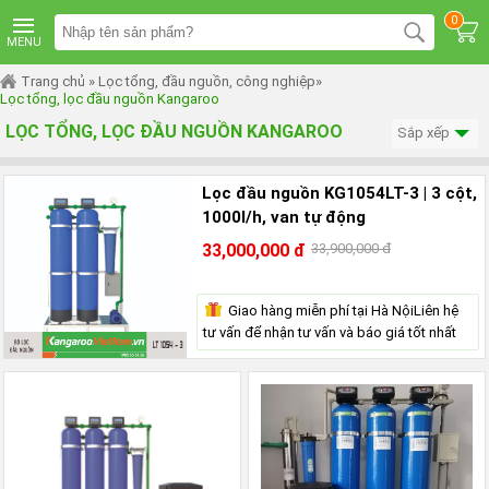
TRANG
0
CHỦ
MENU
MÁY
Trang chủ
»
Lọc tổng, đầu nguồn, công nghiệp
»
LỌC
Lọc tổng, lọc đầu nguồn Kangaroo
NƯỚC
KANGAROO
LỌC TỔNG, LỌC ĐẦU NGUỒN KANGAROO
Sắp xếp
ÂM
TỦ
Lọc đầu nguồn KG1054LT-3 | 3 cột,
MÁY
LỌC
1000l/h, van tự động
NƯỚC
KANGAROO
33,000,000 đ
33,900,000 đ
TỦ
ĐỨNG
Giao hàng miễn phí tại Hà NộiLiên hệ
MÁY
tư vấn để nhận tư vấn và báo giá tốt nhất
LỌC
NƯỚC
KANGAROO
ĐỂ
BÀN
MÁY
LỌC
NƯỚC
RO