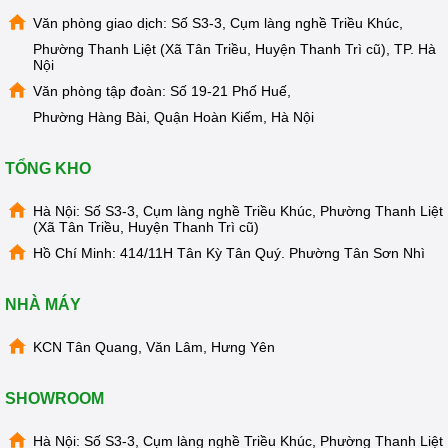
MẠI
Văn phòng giao dịch: Số S3-3, Cụm làng nghề Triều Khúc,
TIN
Phường Thanh Liệt (Xã Tân Triều, Huyện Thanh Trì cũ), TP. Hà
TỨC
Nội
SỰ
KIỆN
Văn phòng tập đoàn: Số 19-21 Phố Huế,
Phường Hàng Bài, Quận Hoàn Kiếm, Hà Nội
TƯ
VẤN
HƯỚNG
DẪN
TỔNG KHO
CHƯƠNG
Hà Nội: Số S3-3, Cụm làng nghề Triều Khúc, Phường Thanh Liệt
TRÌNH
(Xã Tân Triều, Huyện Thanh Trì cũ)
KANGAROO
Hồ Chí Minh: 414/11H Tân Kỳ Tân Quý. Phường Tân Sơn Nhì
CHƯƠNG
TRÌNH
DỊCH
NHÀ MÁY
VỤ
KCN Tân Quang, Văn Lâm, Hưng Yên
KINH
NGHIỆM
HAY
SHOWROOM
GIỚI
THIỆU
Hà Nội: Số S3-3, Cụm làng nghề Triều Khúc, Phường Thanh Liệt