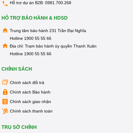
KIỆN
Hỗ trợ dự án B2B:
0981.700.268
MÁY
LỌC
NƯỚC
HỖ TRỢ BẢO HÀNH & HDSD
LỌC
TỔNG,
Trung tâm bảo hành 231 Trần Đại Nghĩa
ĐẦU
NGUỒN,
Hotline
1900 55 55 66
CÔNG
Địa chỉ: Trạm bảo hành ủy quyền Thanh Xuân
NGHIỆP
Hotline
1900 55 55 66
THIẾT
BỊ
NHÀ
CHÍNH SÁCH
BẾP
KANGAROO
Chính sách đổi trả
BÌNH
NÓNG
Chính sách Bảo hành
LẠNH
Chính sách giao nhận
HÀNG
GIA
Chính sách thanh toán
DỤNG
TIN
TRỤ SỞ CHÍNH
KHUYẾN