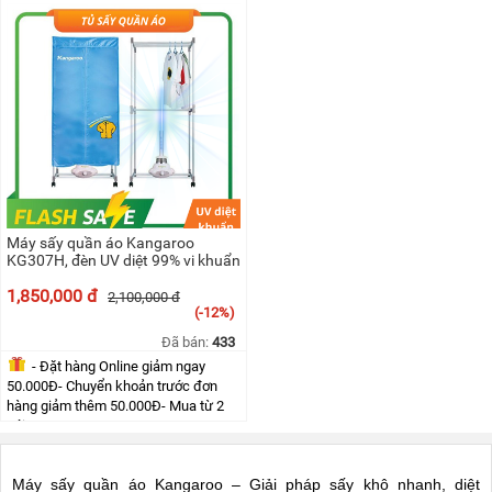
KIỆN
(≤10km)*Phí vận chuyển ngoại thàn...
MÁY
LỌC
NƯỚC
Gọi hoặc mua Online giảm ngay
- Giao hàng miễn phí trong khu
50.000Đ
vực nội thành Hà Nội (10km)
LỌC
TỔNG,
Freeship nội thành Hà Nội
> Bảo hành chính hãng 12 tháng
ĐẦU
(≤10km)
NGUỒN,
*Lưu ý: Khách hàng ngoại tỉnh
CÔNG
*Phí vận chuyển ngoại thành tính
cần đặt cọc trước 100.00Đ -
NGHIỆP
theo đơn vị vận chuyển
200.000Đ phí vận chuyển.
THIẾT
BỊ
Máy sấy quần áo Kangaroo
NHÀ
KG307H, đèn UV diệt 99% vi khuẩn
BẾP
KANGAROO
1,850,000 đ
2,100,000 đ
(-12%)
BÌNH
NÓNG
Đã bán:
433
LẠNH
- Đặt hàng Online giảm ngay
50.000Đ- Chuyển khoản trước đơn
HÀNG
GIA
hàng giảm thêm 50.000Đ- Mua từ 2
DỤNG
cái...
TIN
KHUYẾN
Máy sấy quần áo Kangaroo – Giải pháp sấy khô nhanh, diệt
- Đặt hàng Online giảm ngay