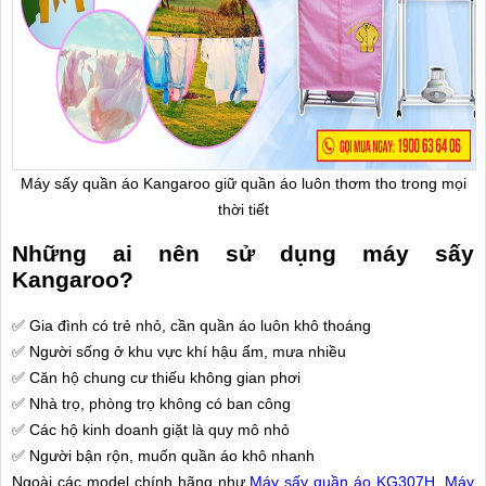
Máy sấy quần áo Kangaroo giữ quần áo luôn thơm tho trong mọi
thời tiết
Những ai nên sử dụng máy sấy
Kangaroo?
✅ Gia đình có trẻ nhỏ, cần quần áo luôn khô thoáng
✅
Người sống ở khu vực khí hậu ẩm, mưa nhiều
✅
Căn hộ chung cư thiếu không gian phơi
✅
Nhà trọ, phòng trọ không có ban công
✅
Các hộ kinh doanh giặt là quy mô nhỏ
✅
Người bận rộn, muốn quần áo khô nhanh
Ngoài các model chính hãng như
Máy sấy quần áo KG307H
,
Máy