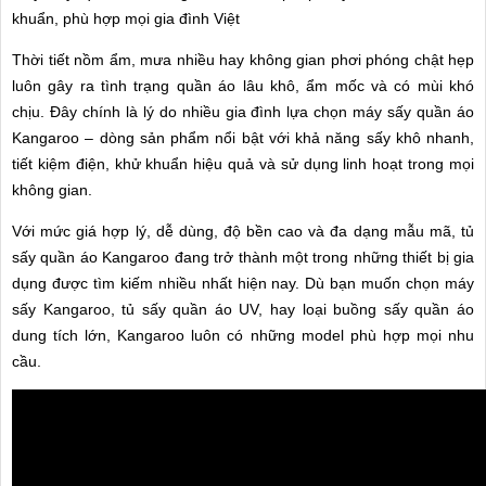
MẠI
50.000Đ
khuẩn, phù hợp mọi gia đình Việt
TIN
- Chuyển khoản trước đơn hàng
TỨC
Thời tiết nồm ẩm, mưa nhiều hay không gian phơi phóng chật hẹp
giảm thêm 50.000Đ
SỰ
luôn gây ra tình trạng quần áo lâu khô, ẩm mốc và có mùi khó
KIỆN
- Mua từ 2 cái giảm ngay
chịu. Đây chính là lý do nhiều gia đình lựa chọn máy sấy quần áo
100.000Đ
TƯ
Kangaroo – dòng sản phẩm nổi bật với khả năng sấy khô nhanh,
- Giao hàng miễn phí trong khu
VẤN
HƯỚNG
vực nội thành Hà Nội (10km)
tiết kiệm điện, khử khuẩn hiệu quả và sử dụng linh hoạt trong mọi
DẪN
không gian.
> Bảo hành chính hãng 12 tháng
CHƯƠNG
*Lưu ý: Khách hàng ngoại tỉnh
Với mức giá hợp lý, dễ dùng, độ bền cao và đa dạng mẫu mã, tủ
TRÌNH
cần đặt cọc trước 100.00Đ -
KANGAROO
sấy quần áo Kangaroo đang trở thành một trong những thiết bị gia
200.000Đ phí vận chuyển.
dụng được tìm kiếm nhiều nhất hiện nay. Dù bạn muốn chọn máy
CHƯƠNG
TRÌNH
sấy Kangaroo, tủ sấy quần áo UV, hay loại buồng sấy quần áo
DỊCH
dung tích lớn, Kangaroo luôn có những model phù hợp mọi nhu
VỤ
cầu.
KINH
NGHIỆM
HAY
GIỚI
THIỆU