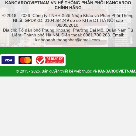
KANGAROOVIETNAM.VN HỆ THỐNG PHÂN PHỐI KANGAROO
CHÍNH HÃNG
© 2018 - 2026. Công ty TNHH Xuất Nhập Khẩu và Phân Phối Thống
Nhất. GPDKKD: 0104894249 do sở KH & DT HÀ NỘI cấp
08/09/2010.
Địa chỉ: Tổ dân phố Phùng Khoang, Phường Đại Mỗ, Quận Nam Từ
Liêm, Thành phố Hà Nội. Điện thoại: 0981.700.268. Email:
kinhdoanh.thongnhat@gmail.com.
© 2015 - 2026. Bản quyền
thiết kế web
thuộc về
KANGAROOVIETNAM
.