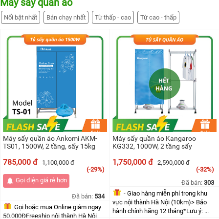
Máy sấy quần áo
đối
KANGAROO
tác
(1)
Nổi bật nhất
Bán chạy nhất
Từ thấp - cao
Từ cao - thấp
Kangaroo
(2)
MÁY
LỌC
NƯỚC
HYDROGEN
KANGAROO
MÁY
LỌC
NƯỚC
NÓNG
LẠNH
KANGAROO
CÂY
NƯỚC
Máy sấy quần áo Ankomi AKM-
Máy sấy quần áo Kangaroo
NÓNG
TS01, 1500W, 2 tầng, sấy 15kg
KG332, 1000W, 2 tầng sấy
LẠNH
KANGAROO
785,000 đ
1,750,000 đ
1,100,000 đ
2,590,000 đ
(-29%)
(-32%)
LÕI
LỌC
Gọi điện giá rẻ hơn
Đã bán:
303
NƯỚC
- Giao hàng miễn phí trong khu
KANGAROO
Đã bán:
534
vực nội thành Hà Nội (10km)> Bảo
Gọi hoặc mua Online giảm ngay
hành chính hãng 12 tháng*Lưu ý: ...
LINH
50.000ĐFreeship nội thành Hà Nội