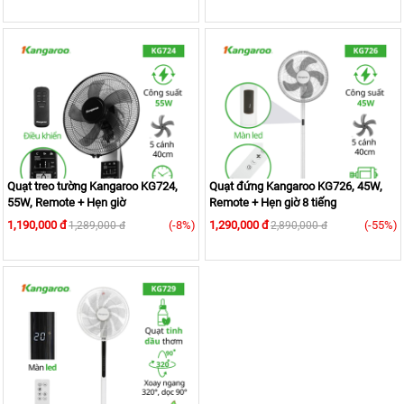
Quạt treo tường Kangaroo KG724,
Quạt đứng Kangaroo KG726, 45W,
55W, Remote + Hẹn giờ
Remote + Hẹn giờ 8 tiếng
1,190,000 đ
(-8%)
1,290,000 đ
(-55%)
1,289,000 đ
2,890,000 đ