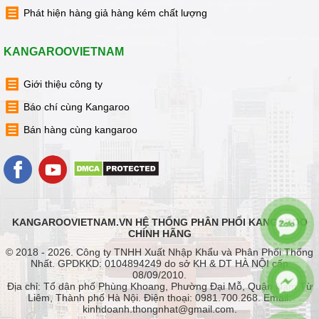
Phát hiện hàng giả hàng kém chất lượng
KANGAROOVIETNAM
Giới thiệu công ty
Báo chí cùng Kangaroo
Bán hàng cùng kangaroo
KANGAROOVIETNAM.VN HỆ THỐNG PHÂN PHỐI KANGAROO
CHÍNH HÃNG
© 2018 - 2026. Công ty TNHH Xuất Nhập Khẩu và Phân Phối Thống
Nhất. GPDKKD: 0104894249 do sở KH & DT HÀ NỘI cấp
08/09/2010.
Địa chỉ: Tổ dân phố Phùng Khoang, Phường Đại Mỗ, Quận Nam Từ
Liêm, Thành phố Hà Nội. Điện thoại: 0981.700.268. Email:
kinhdoanh.thongnhat@gmail.com.