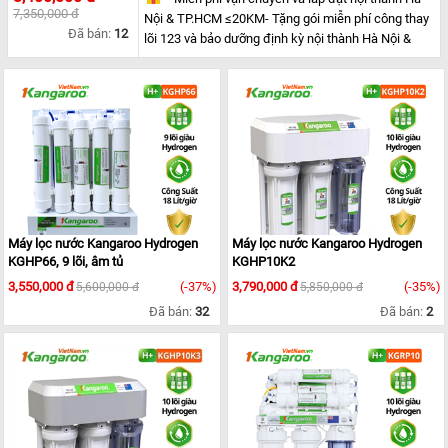
7,350,000 đ
Nội & TP.HCM ≤20KM- Tặng gói miễn phí công thay
Đã bán:
12
lõi 123 và bảo dưỡng định kỳ nội thành Hà Nội &
TP.HCM ≤10KM.* Khách hàng ngoại thành: Thanh
toán trước 100% giá trị đơn hàng và phí vận
chuyển.* Lắp thêm từ 2 máy trở đi HOẶC giới thiệu
thêm người dùng mới thành công tặng ngay
100,000Đ
Máy lọc nước Kangaroo Hydrogen
Máy lọc nước Kangaroo Hydrogen
KGHP66, 9 lõi, âm tủ
KGHP10K2
3,550,000 đ
(-37%)
3,790,000 đ
(-35%)
5,600,000 đ
5,850,000 đ
Đã bán:
32
Đã bán:
2