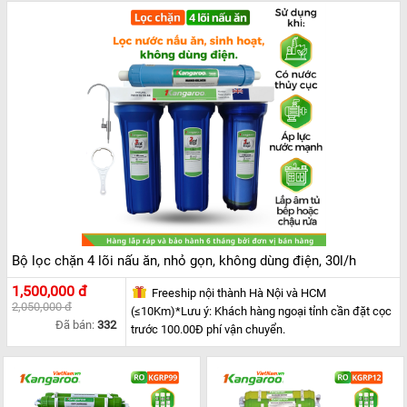
KIỆN
MÁY
LỌC
NƯỚC
LỌC
TỔNG,
ĐẦU
NGUỒN,
CÔNG
NGHIỆP
THIẾT
BỊ
NHÀ
BẾP
KANGAROO
Bộ lọc chặn 4 lõi nấu ăn, nhỏ gọn, không dùng điện, 30l/h
BÌNH
NÓNG
LẠNH
1,500,000 đ
Freeship nội thành Hà Nội và HCM
2,050,000 đ
(≤10Km)*Lưu ý: Khách hàng ngoại tỉnh cần đặt cọc
HÀNG
Đã bán:
332
trước 100.00Đ phí vận chuyển.
GIA
DỤNG
TIN
KHUYẾN