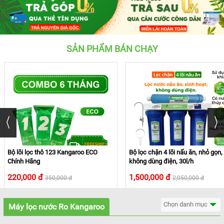
KANGAROO
MÁY
LỌC
NƯỚC
HYDROGEN
SẢN PHẨM BÁN CHẠY
KANGAROO
MÁY
LỌC
NƯỚC
NÓNG
LẠNH
KANGAROO
‹
›
CÂY
NƯỚC
NÓNG
LẠNH
Bộ lõi lọc thô 123 Kangaroo ECO
Bộ lọc chặn 4 lõi nấu ăn, nhỏ gọn,
KANGAROO
Chính Hãng
không dùng điện, 30l/h
LÕI
220,000 đ
1,500,000 đ
350,000 đ
2,050,000 đ
LỌC
Đã bán:
8.436
Đã bán:
NƯỚC
KANGAROO
Chọn danh mục
Máy lọc nước Ro Kangaroo
LINH