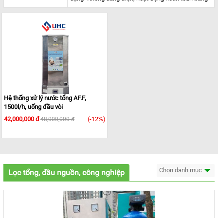
áp lực sẵn có- Vật liệu Inox 304 siêu bền, nguyên
khối, chống gỉ, siêu bền bỉ- Thiết kế gọn nhẹ – dễ
lắp đặt, phù hợp cả nhà phố & chung cư- Nước
thành phẩm sau lọc đạt tiêu chuẩn QCVN 01-
1:2018/BYT về chất lượng nước sạch sử dụng cho
mục đích sinh hoạt.
Hệ thống xử lý nước tổng AF.F,
1500l/h, uống đầu vòi
42,000,000 đ
(-12%)
48,000,000 đ
Chọn danh mục
Lọc tổng, đầu nguồn, công nghiệp