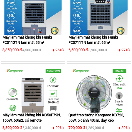
Máy làm mát không khí Funiki
Máy làm mát không khí Funiki
FC0112TN làm mát 55m²
FC0711TN làm mát 65m²
3,350,000 đ
(-26%)
6,500,000 đ
(-27%)
4,500,000 đ
8,900,000 đ
Máy làm mát không khí KG50F79N,
Quạt treo tường Kangaroo KG723,
165W, 60m2, có remote
55W, 5 cánh 40cm, dây kéo
3,800,000 đ
(-29%)
790,000 đ
(-39%)
5,340,000 đ
1,289,000 đ