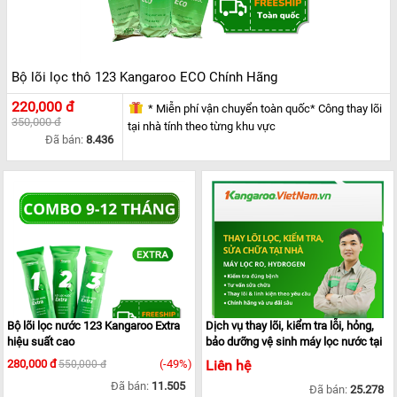
Bộ lõi lọc thô 123 Kangaroo ECO Chính Hãng
220,000 đ
* Miễn phí vận chuyển toàn quốc* Công thay lõi
350,000 đ
tại nhà tính theo từng khu vực
Đã bán:
8.436
Bộ lõi lọc nước 123 Kangaroo Extra
Dịch vụ thay lõi, kiểm tra lỗi, hỏng,
hiệu suất cao
bảo dưỡng vệ sinh máy lọc nước tại
nhà
280,000 đ
(-49%)
Liên hệ
550,000 đ
Đã bán:
11.505
Đã bán:
25.278