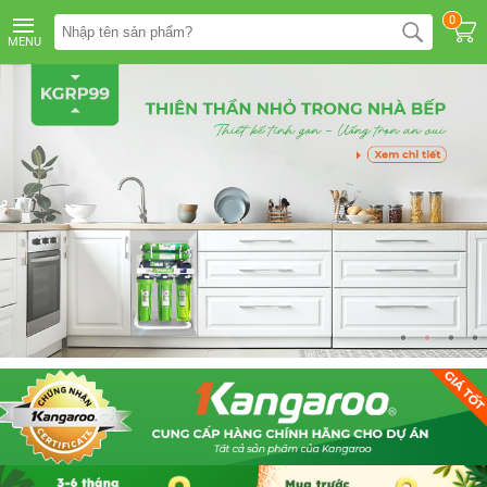
TRANG
0
CHỦ
MENU
MÁY
LỌC
NƯỚC
KANGAROO
ÂM
TỦ
MÁY
LỌC
NƯỚC
KANGAROO
TỦ
ĐỨNG
MÁY
LỌC
NƯỚC
KANGAROO
ĐỂ
BÀN
MÁY
LỌC
NƯỚC
RO