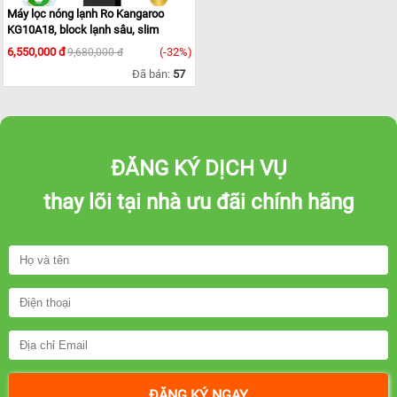
Máy lọc nóng lạnh Ro Kangaroo
KG10A18, block lạnh sâu, slim
6,550,000 đ
(-32%)
9,680,000 đ
Đã bán:
57
ĐĂNG KÝ DỊCH VỤ
thay lõi tại nhà ưu đãi chính hãng
ĐĂNG KÝ NGAY