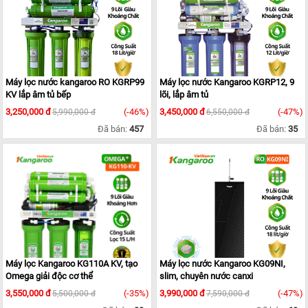
MẠI
TIN
TỨC
SỰ
KIỆN
TƯ
Máy lọc nước kangaroo RO KGRP99
Máy lọc nước Kangaroo KGRP12, 9
VẤN
KV lắp âm tủ bếp
lõi, lắp âm tủ
HƯỚNG
3,250,000 đ
(-46%)
3,450,000 đ
(-47%)
5,990,000 đ
6,550,000 đ
DẪN
Đã bán:
457
Đã bán:
35
CHƯƠNG
TRÌNH
KANGAROO
CHƯƠNG
TRÌNH
DỊCH
VỤ
KINH
NGHIỆM
HAY
Máy lọc Kangaroo KG110A KV, tạo
Máy lọc nước Kangaroo KG09NI,
Omega giải độc cơ thể
slim, chuyên nước canxi
GIỚI
3,550,000 đ
(-35%)
3,990,000 đ
(-47%)
5,500,000 đ
7,590,000 đ
THIỆU