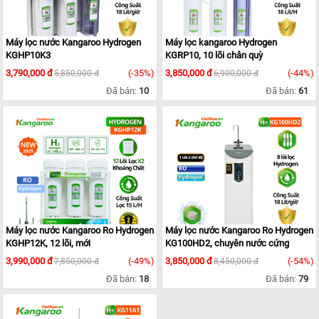
Máy lọc nước Kangaroo Hydrogen
Máy lọc kangaroo Hydrogen
KGHP10K3
KGRP10, 10 lõi chân quỳ
3,790,000 đ
(-35%)
3,850,000 đ
(-44%)
5,850,000 đ
6,900,000 đ
Đã bán:
10
Đã bán:
61
Máy lọc nước Kangaroo Ro Hydrogen
Máy lọc nước Kangaroo Ro Hydrogen
KGHP12K, 12 lõi, mới
KG100HD2, chuyên nước cứng
3,990,000 đ
(-49%)
3,850,000 đ
(-54%)
7,850,000 đ
8,450,000 đ
Đã bán:
18
Đã bán:
79