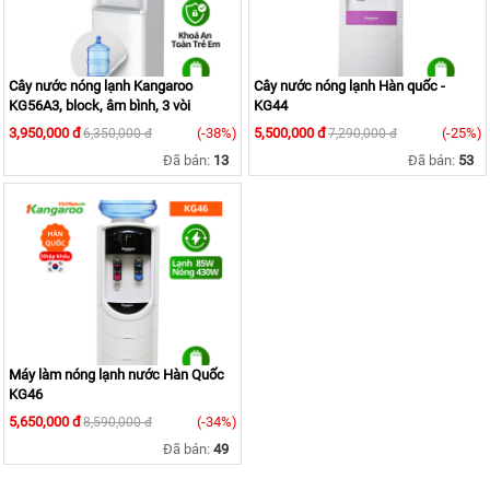
Cây nước nóng lạnh Kangaroo
Cây nước nóng lạnh Hàn quốc -
KG56A3, block, âm bình, 3 vòi
KG44
3,950,000 đ
(-38%)
5,500,000 đ
(-25%)
6,350,000 đ
7,290,000 đ
Đã bán:
13
Đã bán:
53
Máy làm nóng lạnh nước Hàn Quốc
KG46
5,650,000 đ
(-34%)
8,590,000 đ
Đã bán:
49