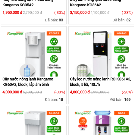
Kangaroo KG35A2
Kangaroo KG36A2
1,950,000 đ
(-30%)
3,150,000 đ
(-23%)
2,790,000 đ
4,100,000 đ
Đã bán:
83
Đã bán:
32
Cây nước nóng lạnh Kangaroo
Cây lọc nước nóng lạnh RO KG61A3,
KG60A3, block, lắp âm bình
block, 5 lõi, 10L/h
4,000,000 đ
(-30%)
4,800,000 đ
(-20%)
5,680,000 đ
5,990,000 đ
Đã bán:
18
Đã bán:
169