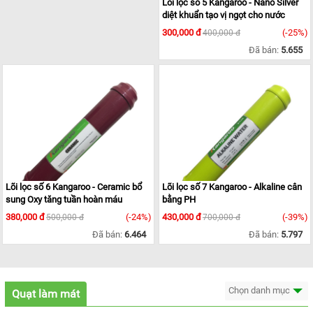
Lõi lọc số 5 Kangaroo - Nano Silver
diệt khuẩn tạo vị ngọt cho nước
300,000 đ
(-25%)
400,000 đ
Đã bán:
5.655
Lõi lọc số 6 Kangaroo - Ceramic bổ
Lõi lọc số 7 Kangaroo - Alkaline cân
sung Oxy tăng tuần hoàn máu
bằng PH
380,000 đ
(-24%)
430,000 đ
(-39%)
500,000 đ
700,000 đ
Đã bán:
6.464
Đã bán:
5.797
Chọn danh mục
Quạt làm mát