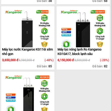
Đã bán:
38
Đã bán:
68
Máy lọc nước Kangaroo KG116I slim
Máy lọc nóng lạnh Ro Kangaroo
nhỏ gọn
KG10A17, block lạnh sâu
3,650,000 đ
(-48%)
6,150,000 đ
(-28%)
6,980,000 đ
8,500,000 đ
Đã bán:
85
Đã bán:
82