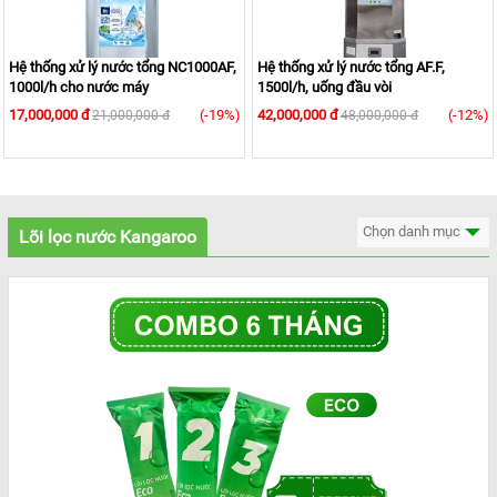
Hệ thống xử lý nước tổng NC1000AF,
Hệ thống xử lý nước tổng AF.F,
1000l/h cho nước máy
1500l/h, uống đầu vòi
17,000,000 đ
(-19%)
42,000,000 đ
(-12%)
21,000,000 đ
48,000,000 đ
Chọn danh mục
Lõi lọc nước Kangaroo