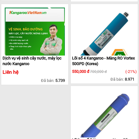
Dịch vụ vệ sinh cây nước, máy lọc
Lõi số 4 Kangaroo - Màng RO Vortex
nước Kangaroo
50GPD (Korea)
Liên hệ
550,000 đ
(-21%)
700,000 đ
Đã bán:
8.971
Đã bán:
5.739