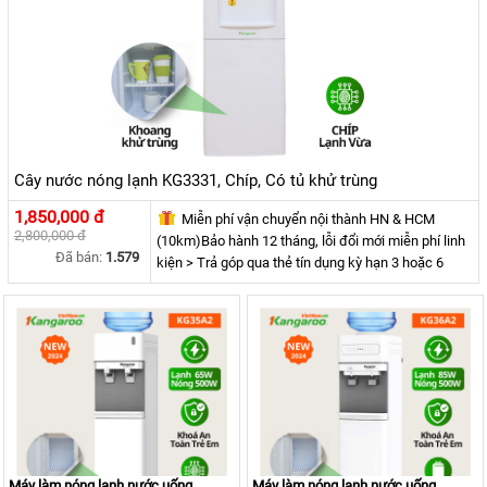
Cây nước nóng lạnh KG3331, Chíp, Có tủ khử trùng
1,850,000 đ
Miễn phí vận chuyển nội thành HN & HCM
2,800,000 đ
(10km)Bảo hành 12 tháng, lỗi đổi mới miễn phí linh
Đã bán:
1.579
kiện > Trả góp qua thẻ tín dụng kỳ hạn 3 hoặc 6
tháng không mất phí (Không áp dụng cùng các
khuyến mãi khác).* Lưu ý: Khách hàng ngoại tỉnh
cần đặt cọc trước 100.00Đ - 200.000Đ phí vận
chuyển.
Máy làm nóng lạnh nước uống
Máy làm nóng lạnh nước uống