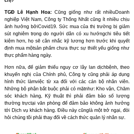
chị?
KANGAROO
TGĐ Lê Hạnh Hoa:
Cũng giống như rất nhiềuDoanh
MÁY
nghiệp Việt Nam, Công ty Thống Nhất cũng ít nhiều chịu
LỌC
NƯỚC
ảnh hưởng bởiCovid19. Sức mua của thị trường bị giảm
HYDROGEN
KANGAROO
sút nghiêm trọng do người dân có xu hướngchi tiêu tiết
kiệm hơn, họ sẽ cân nhắc kỹ lương hơn trước khi quyết
MÁY
định mua mộtsản phẩm chưa thực sự thiết yếu giống như
LỌC
NƯỚC
thực phẩm hàng ngày.
NÓNG
LẠNH
KANGAROO
Hơn nữa, để giảm thiểu nguy cơ lây lan dịchbệnh, theo
khuyến nghị của Chính phủ, Công ty cũng phải áp dụng
CÂY
NƯỚC
hình thức làmviệc từ xa đối với các cán bộ nhân viên.
NÓNG
Những bộ phận bắt buộc phải có mặtnhư: Kho vận, Chăm
LẠNH
KANGAROO
sóc khách hàng, Kỹ thuật thì phải đảm bảo số lượng
thường trựctại văn phòng để đảm bảo không ảnh hưởng
LÕI
LỌC
tới Dịch vụ khách hàng. Điều này cũnglà một trở ngại, đòi
NƯỚC
hỏi chúng tôi phải thay đổi về cách thức quản lý nhân sự.
KANGAROO
LINH