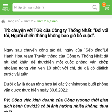
TRANG
0
CHỦ
MENU
MÁY
LỌC
Trang chủ
»
Tin tức
»
Tin tức sự kiện
NƯỚC
KANGAROO
Trò chuyện với TGĐ của Công ty Thống Nhất: “Đối với
ÂM
tôi, Người chiến thắng không bao giờ bỏ cuộc”.
TỦ
MÁY
LỌC
Ngay sau chuyến công tác dài ngày của "Sếp tổng”Lê
NƯỚC
Hạnh Hoa, team Truyền thông của Công ty Thống Nhất đã
KANGAROO
TỦ
rất khó khăn để thựchiện một cuộc phỏng vấn chớp
ĐỨNG
nhoáng trong vẻn vẹn 10 phút với chị, dù đã có đặtlịch
MÁY
trước vài tuần.
LỌC
NƯỚC
KANGAROO
Dưới đây là đoạn tổng hợp lại các ý chínhtrong buổi phỏng
ĐỂ
vấn được thực hiện ngày 30.6.2021:
BÀN
PV: Công việc kinh doanh của Công tytrong thời gian
MÁY
LỌC
dịch bệnh Covid19 có bị ảnh hưởng nhiều không, thưa
NƯỚC
RO