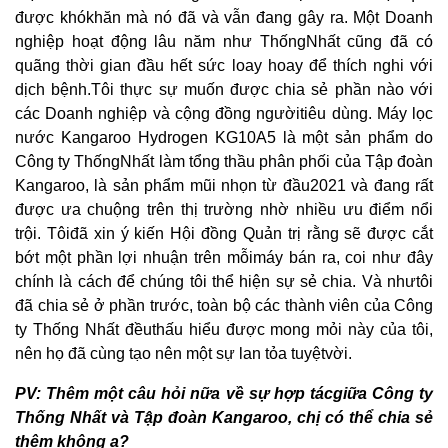
được khókhăn mà nó đã và vẫn đang gây ra. Một Doanh
nghiệp hoạt động lâu năm như ThốngNhất cũng đã có
quãng thời gian đầu hết sức loay hoay để thích nghi với
dịch bệnh.Tôi thực sự muốn được chia sẻ phần nào với
các Doanh nghiệp và cộng đồng ngườitiêu dùng. Máy lọc
nước Kangaroo Hydrogen KG10A5 là một sản phẩm do
Công ty ThốngNhất làm tổng thầu phân phối của Tập đoàn
Kangaroo, là sản phẩm mũi nhọn từ đầu2021 và đang rất
được ưa chuộng trên thị trường nhờ nhiều ưu điểm nổi
trội. Tôiđã xin ý kiến Hội đồng Quản trị rằng sẽ được cắt
bớt một phần lợi nhuận trên mỗimáy bán ra, coi như đây
chính là cách để chúng tôi thể hiện sự sẻ chia. Và nhưtôi
đã chia sẻ ở phần trước, toàn bộ các thành viên của Công
ty Thống Nhất đềuthấu hiểu được mong mỏi này của tôi,
nên họ đã cùng tạo nên một sự lan tỏa tuyệtvời.
PV: Thêm một câu hỏi nữa về sự hợp tácgiữa Công ty
Thống Nhất và Tập đoàn Kangaroo, chị có thể chia sẻ
thêm không ạ?