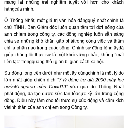
mang lại những trải nghiệm tuyệt vời hơn cho khách
hàngcủa mình.
Ở Thống Nhất, một giá trị văn hóa đángquý nhất chính là
chữ
TÌNH
. Ban Giám đốc luôn quan tâm tới đời sống của
anh chịem trong công ty, các đồng nghiệp luôn sẵn sàng
chia sẻ những khó khăn gặp phảitrong công việc và thậm
chí là phần nào trong cuộc sống. Chính sự đồng lòng ấyđã
giúp chúng tôi thực sự là một khối vững chắc, không "mất
liên lạc” trongquãng thời gian bị giãn cách xã hội.
Sự đồng lòng trên dưới như một ấy cũngchính là một lý do
lớn nhất giúp chiến dịch
"7 tỷ đồng trợ giá 2000 máy lọc
nướcKangaroo mùa Covid19”
vừa qua do Thống Nhất
phát động, đã tạo được sức lan tỏacực kỳ lớn trong cộng
đồng. Điều này làm cho tôi thực sự xúc động và cảm kích
vềtinh thần của anh chị em trong Công ty.