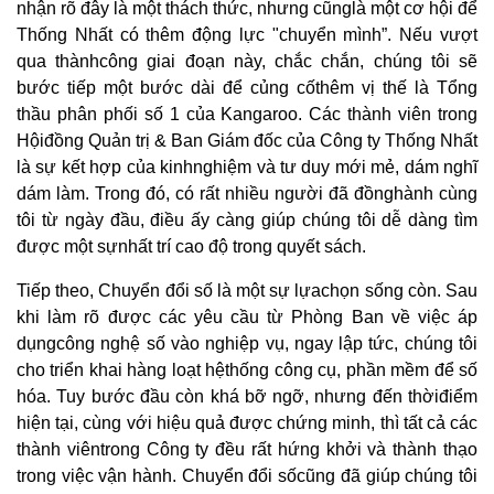
MẠI
nhận rõ đây là một thách thức, nhưng cũnglà một cơ hội để
Thống Nhất có thêm động lực "chuyển mình”. Nếu vượt
TIN
TỨC
qua thànhcông giai đoạn này, chắc chắn, chúng tôi sẽ
SỰ
bước tiếp một bước dài để củng cốthêm vị thế là Tổng
KIỆN
thầu phân phối số 1 của Kangaroo. Các thành viên trong
TƯ
Hộiđồng Quản trị & Ban Giám đốc của Công ty Thống Nhất
VẤN
HƯỚNG
là sự kết hợp của kinhnghiệm và tư duy mới mẻ, dám nghĩ
DẪN
dám làm. Trong đó, có rất nhiều người đã đồnghành cùng
tôi từ ngày đầu, điều ấy càng giúp chúng tôi dễ dàng tìm
CHƯƠNG
TRÌNH
được một sựnhất trí cao độ trong quyết sách.
KANGAROO
Tiếp theo, Chuyển đổi số là một sự lựachọn sống còn. Sau
CHƯƠNG
TRÌNH
khi làm rõ được các yêu cầu từ Phòng Ban về việc áp
DỊCH
dụngcông nghệ số vào nghiệp vụ, ngay lập tức, chúng tôi
VỤ
cho triển khai hàng loạt hệthống công cụ, phần mềm để số
KINH
hóa. Tuy bước đầu còn khá bỡ ngỡ, nhưng đến thờiđiểm
NGHIỆM
HAY
hiện tại, cùng với hiệu quả được chứng minh, thì tất cả các
thành viêntrong Công ty đều rất hứng khởi và thành thạo
GIỚI
THIỆU
trong việc vận hành. Chuyển đổi sốcũng đã giúp chúng tôi