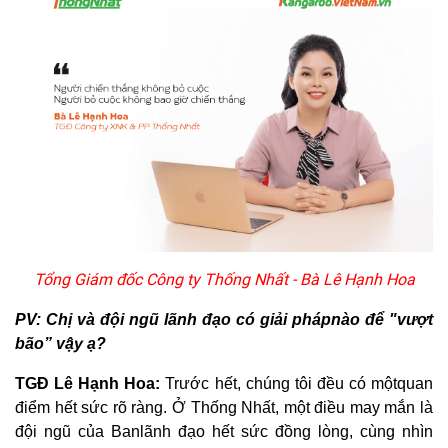
KIỆN
MÁY
LỌC
NƯỚC
LỌC
TỔNG,
ĐẦU
NGUỒN,
CÔNG
NGHIỆP
THIẾT
BỊ
NHÀ
BẾP
KANGAROO
Tổng Giám đốc Công ty Thống Nhất - Bà Lê Hạnh Hoa
BÌNH
NÓNG
PV: Chị và đội ngũ lãnh đạo có giải phápnào để "vượt
LẠNH
bão” vậy ạ?
HÀNG
GIA
TGĐ Lê Hạnh Hoa:
Trước hết, chúng tôi đều có mộtquan
DỤNG
điểm hết sức rõ ràng. Ở Thống Nhất, một điều may mắn là
TIN
đội ngũ của Banlãnh đạo hết sức đồng lòng, cùng nhìn
KHUYẾN