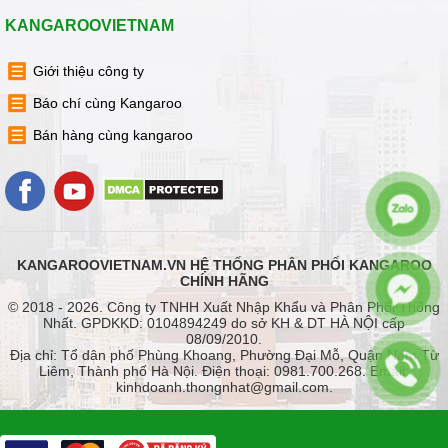
KANGAROOVIETNAM
Giới thiệu công ty
Báo chí cùng Kangaroo
Bán hàng cùng kangaroo
KANGAROOVIETNAM.VN HỆ THỐNG PHÂN PHỐI KANGAROO
CHÍNH HÃNG
© 2018 - 2026. Công ty TNHH Xuất Nhập Khẩu và Phân Phối Thống
Nhất. GPDKKD: 0104894249 do sở KH & DT HÀ NỘI cấp
08/09/2010.
Địa chỉ: Tổ dân phố Phùng Khoang, Phường Đại Mỗ, Quận Nam Từ
Liêm, Thành phố Hà Nội. Điện thoại: 0981.700.268. Email:
kinhdoanh.thongnhat@gmail.com.