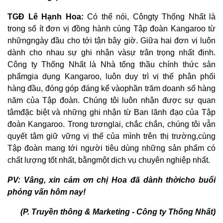
TGĐ Lê Hạnh Hoa:
Có thể nói, Côngty Thống Nhất là
trong số ít đơn vị đồng hành cùng Tập đoàn Kangaroo từ
nhữngngày đầu cho tới tận bây giờ. Giữa hai đơn vị luôn
dành cho nhau sự ghi nhận vàsự trân trọng nhất định.
Công ty Thống Nhất là Nhà tổng thầu chính thức sản
phẩmgia dụng Kangaroo, luôn duy trì vị thế phân phối
hàng đầu, đóng góp đáng kể vàophần trăm doanh số hàng
năm của Tập đoàn. Chúng tôi luôn nhận được sự quan
tâmđặc biệt và những ghi nhận từ Ban lãnh đạo của Tập
đoàn Kangaroo. Trong tươnglai, chắc chắn, chúng tôi vẫn
quyết tâm giữ vững vị thế của mình trên thị trường,cùng
Tập đoàn mang tới người tiêu dùng những sản phẩm có
chất lượng tốt nhất, bằngmột dịch vụ chuyên nghiệp nhất.
PV: Vâng, xin cảm ơn chị Hoa đã dành thờicho buổi
phỏng vấn hôm nay!
(P. Truyền thông & Marketing - Công ty Thống Nhất)