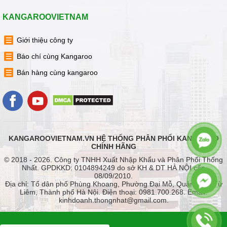
KANGAROOVIETNAM
Giới thiệu công ty
Báo chí cùng Kangaroo
Bán hàng cùng kangaroo
KANGAROOVIETNAM.VN HỆ THỐNG PHÂN PHỐI KANGAROO
CHÍNH HÃNG
© 2018 - 2026. Công ty TNHH Xuất Nhập Khẩu và Phân Phối Thống
Nhất. GPDKKD: 0104894249 do sở KH & DT HÀ NỘI cấp
08/09/2010.
Địa chỉ: Tổ dân phố Phùng Khoang, Phường Đại Mỗ, Quận Nam Từ
Liêm, Thành phố Hà Nội. Điện thoại: 0981.700.268. Email:
kinhdoanh.thongnhat@gmail.com.