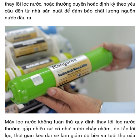
MẠI
thay lõi lọc nước, hoặc thường xuyên hoặc định kỳ theo yêu
cầu đến từ nhà sản xuất để đảm bảo chất lượng nguồn
TIN
TỨC
nước đầu ra.
SỰ
KIỆN
TƯ
VẤN
HƯỚNG
DẪN
CHƯƠNG
TRÌNH
KANGAROO
CHƯƠNG
TRÌNH
DỊCH
VỤ
KINH
NGHIỆM
HAY
Máy lọc nước không tuân thủ quy định thay lõi lọc nước
thường gặp nhiều sự cố như nước chảy chậm, do tắc lõi
GIỚI
THIỆU
lọc; thời gian kéo dài sẽ làm giảm độ bền và tuổi thọ của