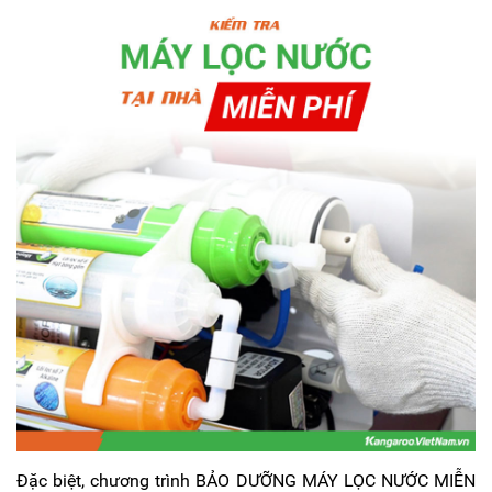
KANGAROO
MÁY
LỌC
NƯỚC
HYDROGEN
KANGAROO
MÁY
LỌC
NƯỚC
NÓNG
LẠNH
KANGAROO
CÂY
NƯỚC
NÓNG
LẠNH
KANGAROO
LÕI
LỌC
NƯỚC
KANGAROO
LINH
Đặc biệt, chương trình BẢO DƯỠNG MÁY LỌC NƯỚC MIỄN