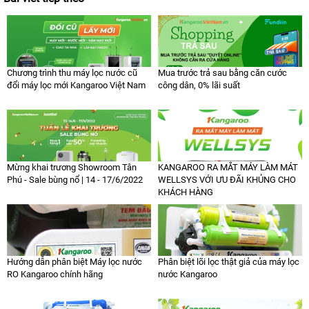
Chương trình thu máy lọc nước cũ
Mua trước trả sau bằng căn cước
đổi máy lọc mới Kangaroo Việt Nam
công dân, 0% lãi suất
Mừng khai trương Showroom Tân
KANGAROO RA MẮT MÁY LÀM MÁT
Phú - Sale bùng nổ | 14 - 17/6/2022
WELLSYS VỚI ƯU ĐÃI KHỦNG CHO
KHÁCH HÀNG
Hướng dẫn phân biệt Máy lọc nước
Phân biệt lõi lọc thật giả của máy lọc
RO Kangaroo chính hãng
nước Kangaroo