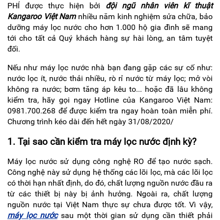
KIỆN
PHÍ được thực hiện bởi
đội ngũ nhân viên kĩ thuật
MÁY
LỌC
Kangaroo Việt Nam
nhiều năm kinh nghiệm sửa chữa, bảo
NƯỚC
dưỡng máy lọc nước cho hơn 1.000 hộ gia đình sẽ mang
tới cho tất cả Quý khách hàng sự hài lòng, an tâm tuyệt
LỌC
TỔNG,
đối.
ĐẦU
NGUỒN,
Nếu như máy lọc nước nhà bạn đang gặp các sự cố như:
CÔNG
NGHIỆP
nước lọc ít, nước thải nhiều, rò rỉ nước từ máy lọc; mở vòi
không ra nước; bơm tăng áp kêu to... hoặc đã lâu không
THIẾT
kiểm tra, hãy gọi ngay Hotline của Kangaroo Việt Nam:
BỊ
NHÀ
0981.700.268 để được kiểm tra ngay hoàn toàn miễn phí.
BẾP
Chương trình kéo dài đến hết ngày 31/08/2020/
KANGAROO
1. Tại sao cần kiểm tra máy lọc nước định kỳ?
BÌNH
NÓNG
LẠNH
Máy lọc nước sử dụng công nghệ RO để tạo nước sạch.
Công nghệ này sử dụng hệ thống các lõi lọc, mà các lõi lọc
HÀNG
GIA
có thời hạn nhất định, do đó, chất lượng nguồn nước đầu ra
DỤNG
từ các thiết bị này bị ảnh hưởng. Ngoài ra, chất lượng
nguồn nước tại Việt Nam thực sự chưa được tốt. Vì vậy,
TIN
KHUYẾN
máy lọc nước
sau một thời gian sử dụng cần thiết phải