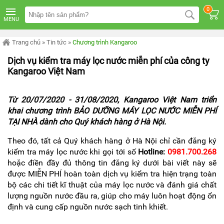
TRANG
0
CHỦ
MENU
MÁY
LỌC
Trang chủ
»
Tin tức
»
Chương trình Kangaroo
NƯỚC
KANGAROO
Dịch vụ kiểm tra máy lọc nước miễn phí của công ty
ÂM
Kangaroo Việt Nam
TỦ
MÁY
LỌC
Từ 20/07/2020 - 31/08/2020, Kangaroo Việt Nam triển
NƯỚC
khai chương trình BẢO DƯỠNG MÁY LỌC NƯỚC MIỄN PHÍ
KANGAROO
TỦ
TẠI NHÀ dành cho Quý khách hàng ở Hà Nội.
ĐỨNG
Theo đó, tất cả Quý khách hàng ở Hà Nội chỉ cần đăng ký
MÁY
kiểm tra máy lọc nước khi gọi tới số
Hotline:
0981.700.268
LỌC
NƯỚC
hoặc điền đầy đủ thông tin đăng ký dưới bài viết này sẽ
KANGAROO
được MIỄN PHÍ hoàn toàn dịch vụ kiểm tra hiện trạng toàn
ĐỂ
BÀN
bộ các chi tiết kĩ thuật của máy lọc nước và đánh giá chất
lượng nguồn nước đầu ra, giúp cho máy luôn hoạt động ổn
MÁY
định và cung cấp nguồn nước sạch tinh khiết.
LỌC
NƯỚC
RO