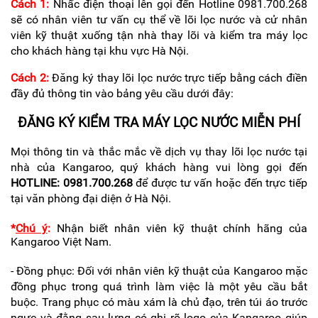
Cách 1:
Nhấc điện thoại lên gọi đến Hotline 0981.700.268
sẽ có nhân viên tư vấn cụ thể về lõi lọc nước và cử nhân
viên kỹ thuật xuống tận nhà thay lõi và kiểm tra máy lọc
cho khách hàng tại khu vực Hà Nội.
Cách 2:
Đăng ký thay lõi lọc nước trực tiếp bằng cách điền
đầy đủ thông tin vào bảng yêu cầu dưới đây:
ĐĂNG KÝ KIỂM TRA MÁY LỌC NƯỚC MIỄN PHÍ
Mọi thông tin và thắc mắc về dịch vụ thay lõi lọc nước tại
nhà của Kangaroo, quý khách hàng vui lòng gọi đến
HOTLINE:
0981.700.268
để được tư vấn hoặc đến trực tiếp
tại văn phòng đại diện ở Hà Nội.
*
Chú ý
:
Nhận biết nhân viên kỹ thuật chính hãng của
Kangaroo Việt Nam.
- Đồng phục: Đối với nhân viên kỹ thuật của Kangaroo mặc
đồng phục trong quá trình làm việc là một yêu cầu bắt
buộc. Trang phục có màu xám là chủ đạo, trên túi áo trước
ngực và đằng sau lưng có ghi rõ logo của Kangaroo giúp