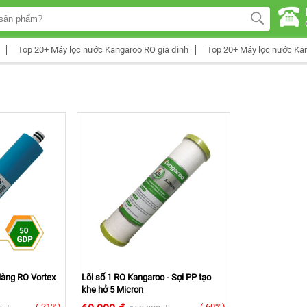
Top 20+ Máy lọc nước Kangaroo RO gia đình
Top 20+ Máy lọc nước Ka
Màng RO Vortex
Lõi số 1 RO Kangaroo - Sợi PP tạo
khe hở 5 Micron
(-21%)
(-60%)