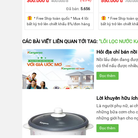
300.000 đ
550.000 đ
400.000 đ
700.00
KANGAROO
Đã bán:
5.656
MÁY
* Free Ship toàn quốc * Mua 4 lõi
* Free Ship toàn q
LỌC
bất kỳ trở lên chiết khấu 8%/đơn hàng
bất kỳ trở lên chiết 
NƯỚC
HYDROGEN
* Mua 5 lõi bất kỳ trở lên chiết khấu
* Mua 5 lõi bất kỳ trở 
KANGAROO
10%/đơn hàng * Mua cả bộ của một
10%/đơn hàng * Mua 
máy chiết khấu 15%/đơn hàng
máy chiết khấu 15%/
CÁC BÀI VIẾT LIÊN QUAN TỚI TAG:
"LÕI LỌC NƯỚC 
MÁY
LỌC
Hỏi địa chỉ bán nồi
NƯỚC
NÓNG
Nồi lẩu điện đang đư
LẠNH
có thể nấu được nhiề
KANGAROO
Đọc thêm
CÂY
NƯỚC
NÓNG
LẠNH
KANGAROO
Lời khuyên hữu ích
Là người phụ nữ, ai 
LÕI
những bữa cơm cho ch
LỌC
NƯỚC
những giới hạn cho ng
KANGAROO
Đọc thêm
LINH