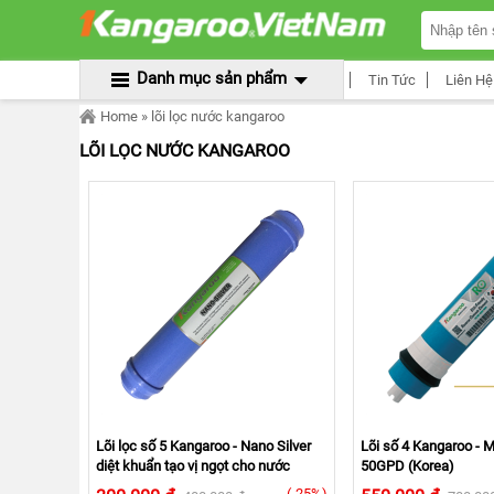
TRANG
CHỦ
MÁY
Danh mục sản phẩm
Tin Tức
Liên Hệ
LỌC
NƯỚC
Home
» lõi lọc nước kangaroo
KANGAROO
ÂM
LÕI LỌC NƯỚC KANGAROO
TỦ
MÁY
LỌC
NƯỚC
KANGAROO
TỦ
ĐỨNG
MÁY
LỌC
NƯỚC
KANGAROO
ĐỂ
BÀN
MÁY
Lõi lọc số 5 Kangaroo - Nano Silver
Lõi số 4 Kangaroo - 
LỌC
diệt khuẩn tạo vị ngọt cho nước
50GPD (Korea)
NƯỚC
RO
(-25%)