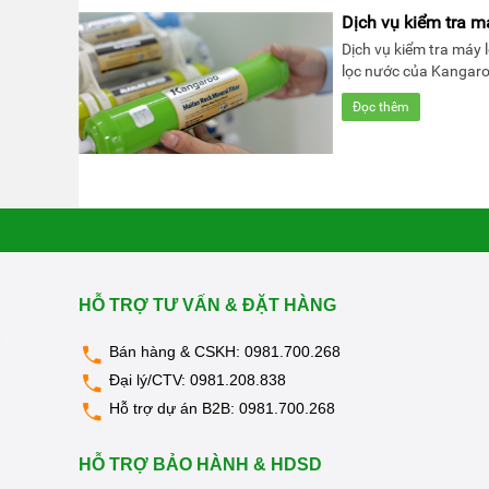
KIỆN
MÁY
Dịch vụ kiểm tra m
LỌC
Dịch vụ kiểm tra máy
NƯỚC
lọc nước của Kangaro
LỌC
TỔNG,
Đọc thêm
ĐẦU
NGUỒN,
CÔNG
NGHIỆP
THIẾT
BỊ
NHÀ
BẾP
KANGAROO
HỖ TRỢ TƯ VẤN & ĐẶT HÀNG
BÌNH
NÓNG
LẠNH
Bán hàng & CSKH:
0981.700.268
Đại lý/CTV:
0981.208.838
HÀNG
GIA
Hỗ trợ dự án B2B:
0981.700.268
DỤNG
TIN
HỖ TRỢ BẢO HÀNH & HDSD
KHUYẾN