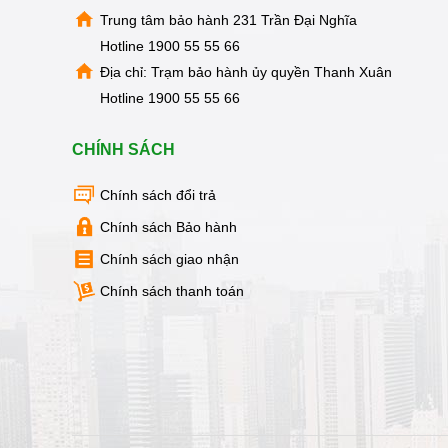
MẠI
Trung tâm bảo hành 231 Trần Đại Nghĩa
TIN
Hotline
1900 55 55 66
TỨC
SỰ
Địa chỉ: Trạm bảo hành ủy quyền Thanh Xuân
KIỆN
Hotline
1900 55 55 66
TƯ
VẤN
CHÍNH SÁCH
HƯỚNG
DẪN
Chính sách đổi trả
CHƯƠNG
TRÌNH
Chính sách Bảo hành
KANGAROO
Chính sách giao nhận
CHƯƠNG
TRÌNH
Chính sách thanh toán
DỊCH
VỤ
KINH
NGHIỆM
HAY
GIỚI
THIỆU