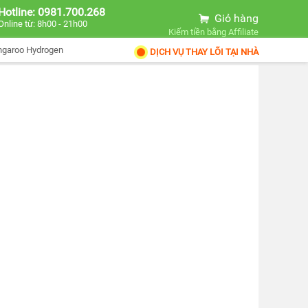
Hotline: 0981.700.268
Giỏ hàng
Online từ: 8h00 - 21h00
Kiếm tiền bằng Affiliate
ngaroo Hydrogen
DỊCH VỤ THAY LÕI TẠI NHÀ