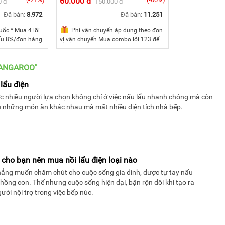
60.000 đ
0 đ
150.000 đ
Đã bán:
8.972
Đã bán:
11.251
uốc * Mua 4 lõi
Phí vận chuyển áp dụng theo đơn
khấu 8%/đơn hàng
vị vận chuyển Mua combo lõi 123 để
lên chiết khấu
nhận chính sách FreeShip toàn quốc
cả bộ của một
đơn hàng
KANGAROO"
 lẩu điện
ợc nhiều người lựa chọn không chỉ ở việc nấu lẩu nhanh chóng mà còn
u những món ăn khác nhau mà mất nhiều diện tích nhà bếp.
 cho bạn nên mua nồi lẩu điện loại nào
chẳng muốn chăm chút cho cuộc sống gia đình, được tự tay nấu
ồng con. Thế nhưng cuộc sống hiện đại, bận rộn đôi khi tạo ra
ười nội trợ trong việc bếp núc.