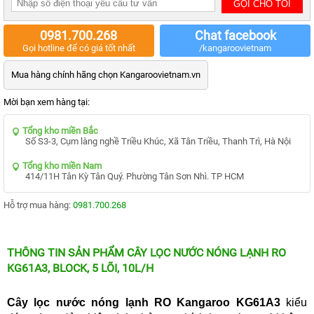
MẠI
TIN
0981.700.268
Chat facebook
TỨC
SỰ
Gọi hotline để có giá tốt nhất
/kangaroovietnam
KIỆN
Mua hàng chính hãng chọn Kangaroovietnam.vn
TƯ
VẤN
Mời bạn xem hàng tại:
HƯỚNG
DẪN
Tổng kho miền Bắc
CHƯƠNG
Số S3-3, Cụm làng nghề Triều Khúc, Xã Tân Triều, Thanh Trì, Hà Nội
TRÌNH
KANGAROO
Tổng kho miền Nam
414/11H Tân Kỳ Tân Quý. Phường Tân Sơn Nhì. TP HCM
CHƯƠNG
TRÌNH
Hỗ trợ mua hàng:
0981.700.268
DỊCH
VỤ
KINH
THÔNG TIN SẢN PHẨM CÂY LỌC NƯỚC NÓNG LẠNH RO
NGHIỆM
HAY
KG61A3, BLOCK, 5 LÕI, 10L/H
GIỚI
THIỆU
Cây lọc nước nóng lạnh RO Kangaroo KG61A
3
kiểu