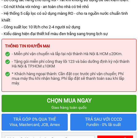
KIỆN
MÁY
- Có nút khóa vòi nóng - an toàn cho nhà có trẻ nhỏ
LỌC
- Hệ thống 5 cấp lọc có sử dụng màng RO - cho ra nguồn nước chuẩn tinh
NƯỚC
khiết
LỌC
- Công suất lọc 10 lít/h cho 2-4 người sử dụng
TỔNG,
- Kiểu dáng hiện đại thiết kế màu đen trắng sang trọng lịch sự
ĐẦU
NGUỒN,
CÔNG
THÔNG TIN KHUYẾN MẠI
NGHIỆP
- Miễn phí vận chuyển và lắp tại nội thành Hà Nội & HCM ≤20Km.
THIẾT
- Tặng gói miễn phí công thay lõi 123 và bảo dưỡng định kỳ nội thành
BỊ
Hà Nội & TP.HCM ≤10KM
NHÀ
BẾP
* Khách hàng ngoại thành: Cần đặt cọc trước phí vận chuyển; Phí
KANGAROO
mua máy thu khi nhận hàng; Phí lắp đặt sẽ thanh toán sau khi lắp
máy.
BÌNH
NÓNG
LẠNH
CHỌN MUA NGAY
Giao hàng toàn quốc
HÀNG
GIA
DỤNG
TRẢ GÓP 0% QUA THẺ
TRẢ SAU VỚI CCCD
Visa, Mastercard, JCB, Amex
Fundiin - 0% lãi suất
TIN
KHUYẾN