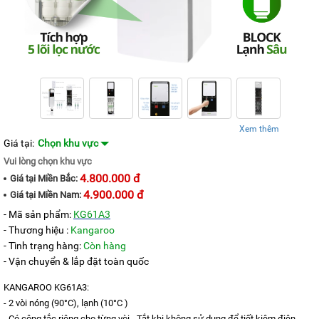
KANGAROO
MÁY
LỌC
NƯỚC
HYDROGEN
KANGAROO
MÁY
LỌC
NƯỚC
Xem thêm
NÓNG
Giá tại:
Chọn khu vực
LẠNH
KANGAROO
Vui lòng chọn khu vực
4.800.000 đ
Giá tại
Miền Bắc:
CÂY
NƯỚC
4.900.000 đ
Giá tại
Miền Nam:
NÓNG
- Mã sản phẩm:
KG61A3
LẠNH
KANGAROO
- Thương hiệu :
Kangaroo
- Tình trạng hàng:
Còn hàng
LÕI
- Vận chuyển & lắp đặt toàn quốc
LỌC
NƯỚC
KANGAROO
KANGAROO KG61A3:
- 2 vòi nóng (90°C), lạnh (10°C )
LINH
- Có công tắc riêng cho từng vòi - Tắt khi không sử dụng để tiết kiệm điện.