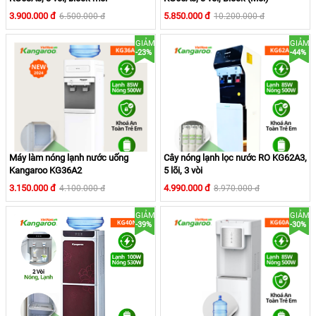
3.900.000 đ
5.850.000 đ
6.500.000 đ
10.200.000 đ
GIẢM
GIẢM
-23%
-44%
Máy làm nóng lạnh nước uống
Cây nóng lạnh lọc nước RO KG62A3,
5. Các ưu điểm nổi bậ
t
khác
Kangaroo KG36A2
5 lõi, 3 vòi
3.150.000 đ
4.990.000 đ
4.100.000 đ
8.970.000 đ
Cây máy lọc có hệ thống đun nước nóng siêu tốc với nhiệt
GIẢM
GIẢM
độ nóng trên 90 độ C,hệ thống
làm lạnh bằng block
nhanh
-39%
-30%
chóng với nhiệt độ lạnh dưới 10 độ C.