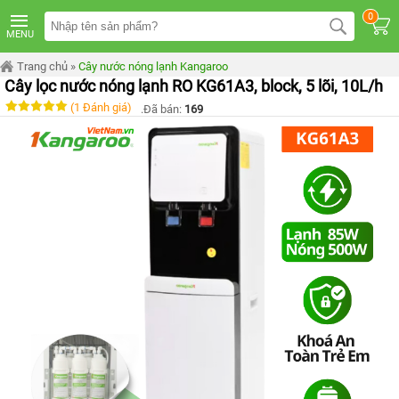
TRANG
0
CHỦ
MENU
MÁY
Trang chủ
»
Cây nước nóng lạnh Kangaroo
LỌC
Cây lọc nước nóng lạnh RO KG61A3, block, 5 lõi, 10L/h
NƯỚC
KANGAROO
(1 Đánh giá)
.Đã bán:
169
ÂM
TỦ
MÁY
LỌC
NƯỚC
KANGAROO
TỦ
ĐỨNG
MÁY
LỌC
NƯỚC
KANGAROO
ĐỂ
BÀN
MÁY
LỌC
NƯỚC
RO