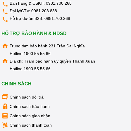
Bán hàng & CSKH:
0981.700.268
Đại lý/CTV:
0981.208.838
Hỗ trợ dự án B2B:
0981.700.268
HỖ TRỢ BẢO HÀNH & HDSD
Trung tâm bảo hành 231 Trần Đại Nghĩa
Hotline
1900 55 55 66
Địa chỉ: Trạm bảo hành ủy quyền Thanh Xuân
Hotline
1900 55 55 66
Kangaroovietnam.vn vinh dự là đơn vị phân phối chính hãng
CHÍNH SÁCH
máy lọc nước nóng lạnh KG61A3
đầu tiên trên thị
trường.
Chúng tôi tự hào với hơn 12 năm là Nhà phân phối
Chính sách đổi trả
chính thức của Tập đoàn, với một chất lượng Dịch vụ khách
Chính sách Bảo hành
hàng luôn là kim chỉ nam xuyên suốt.
Chính sách giao nhận
Liên hệ ngay hôm nay để nhận được tư vấn và chính sách
Chính sách thanh toán
giá tốt nhất từ Kangaroovietnam.vn về "siêu phẩm"
cây lọc