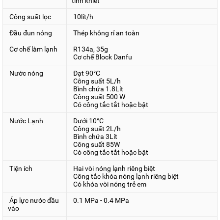
tinh khiết
Công suất lọc
10lít/h
- Lõi số 1: PP 5 micron
- Lõi số 2: Than hoạt tính;
Đầu đun nóng
Thép không rỉ an toàn
- Lõi số 3: PP 1 micron giúp lọc sạch các loại bụi bẩn, bùn
Cơ chế làm lạnh
R134a, 35g
đất thô.
Cơ chế Block Danfu
- Lõi số 4: Màng RO loại bỏ kim loại nặng, vi khuẩn mang lại
nguồn nước tinh khiết như nước cất.
Nước nóng
Đạt 90°C
Công suất 5L/h
- Lõi 5: post carbon làm mềm nước, khử mùi cho nước.
Bình chứa 1.8Lít
Công suất 500 W
Có công tắc tắt hoặc bật
Nước Lạnh
Dưới 10°C
Công suất 2L/h
Bình chứa 3Lít
Công suất 85W
Có công tắc tắt hoặc bật
Tiện ích
Hai vòi nóng lạnh riêng biệt
Công tắc khóa nóng lạnh riêng biệt
Có khóa vòi nóng trẻ em
Áp lực nước đầu
0.1 MPa - 0.4 MPa
vào
Quy trình lọc của máy