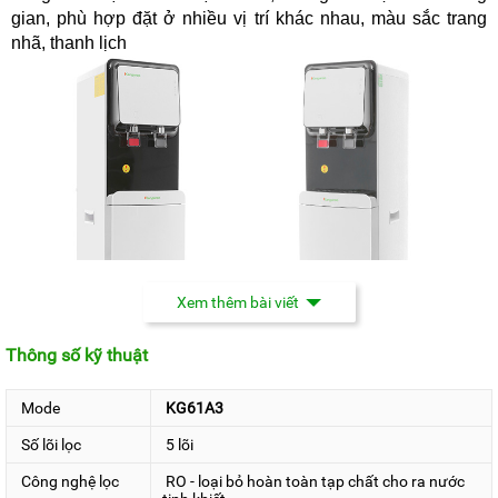
gian, phù hợp đặt ở nhiều vị trí khác nhau, màu sắc trang
nhã, thanh lịch
Xem thêm bài viết
Thông số kỹ thuật
2. Tích hợp bộ lọc cho ra nguồn
Mode
KG61A3
nước tốt nhất
Số lõi lọc
5 lõi
Công nghệ lọc
RO - loại bỏ hoàn toàn tạp chất cho ra nước
Kangaroo KG61A3
được trang bị
5 lõi lọc
bao gồm: