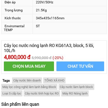
Điện áp
220V/50Hz
Trọng lượng
21.5Kg
Máy làm lạnh bằng
Block
Danfu cho nước lạnh đến 10 độ
C chỉ trong vài phút hoạt động. Bầu đun bằng thép không gỉ
Kích thước
345x435x1165mm
an toàn, bền tốt.
Enviromental
ST
TEMP
3. Hệ thống 2 vòi nóng và lạnh thiết
kế riêng biệt, tiện dụng
Cây lọc nước nóng lạnh RO KG61A3, block, 5 lõi,
10L/h
Cây nước Kangaroo KG61A3
tiện dụng, với 2 vòi riêng
biệt nóng, lạnh. Lẫy nhấn được thiết kế dưới vòi, giúp bạn
4,800,000 đ
5,990,000 đ
(-20%)
thao tác tiện lợi, dễ dàng hơn.
CHỌN MUA NGAY
CHAT TƯ VẤN
Đặc biệt, phần trên vòi nóng có nút khóa nước nóng giúp
đảm bảo an toàn cho trẻ em.
Tags
Cây nước liên doanh
TỔNG XẢ KHO
Máy lọc công nghệ làm lạnh bằng Block
Cây nước làm lạnh block
Loại 5 cấp lọc
Cây nước tính hợp lọc RO
Máy RO Nóng lạnh
Sản phẩm liên quan