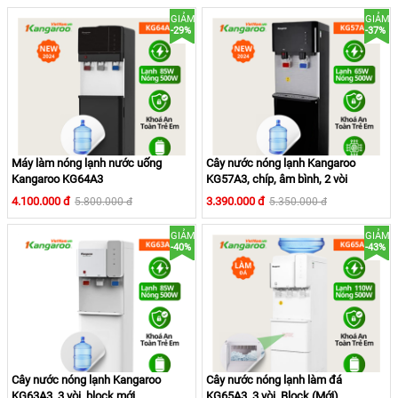
GIẢM
GIẢM
-29%
-37%
Máy làm nóng lạnh nước uống
Cây nước nóng lạnh Kangaroo
Kangaroo KG64A3
KG57A3, chíp, âm bình, 2 vòi
4.100.000 đ
3.390.000 đ
5.800.000 đ
5.350.000 đ
4. Tiết kiệm điện
GIẢM
GIẢM
-40%
-43%
Công tắc vòi nóng và lạnh riêng biệt, người dùng chủ động
vận hành theo nhu cầu, an toàn và tiết kiệm điện
Cây nước nóng lạnh Kangaroo
Cây nước nóng lạnh làm đá
KG63A3, 3 vòi, block mới
KG65A3, 3 vòi, Block (Mới)