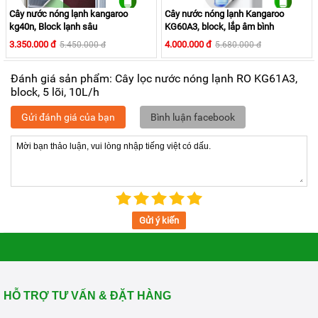
Cây nước nóng lạnh kangaroo
Cây nước nóng lạnh Kangaroo
kg40n, Block lạnh sâu
KG60A3, block, lắp âm bình
3.350.000 đ
4.000.000 đ
5.450.000 đ
5.680.000 đ
Đánh giá sản phẩm: Cây lọc nước nóng lạnh RO KG61A3,
block, 5 lõi, 10L/h
Nhanh chóng và Tiện lợi
Gửi đánh giá của bạn
Bình luận facebook
Cây nước nóng lạnh KG61A3
chủ yếu được làm bằng
nhựa tổng hợp, chịu nhiệt độ cao và không có chất gây độc
hại với sức khỏe người tiêu dùng
Máy lọc nước nóng lạnh
KG61A3
với công suất làm
nóng
Gửi ý kiến
500W
và công suất làm
lạnh 85W
sẽ nhanh chóng làm lanh
2L/h, làm nóng 5L/hđáp ứng nhu cầu sử dụng của bạn và
gia đình.
HỖ TRỢ TƯ VẤN & ĐẶT HÀNG