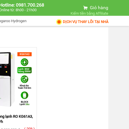
Hotline: 0981.700.268
Giỏ hàng
Online từ: 8h00 - 21h00
Kiếm tiền bằng Affiliate
ngaroo Hydrogen
DỊCH VỤ THAY LÕI TẠI NHÀ
óng lạnh RO KG61A3,
/h
(-20%)