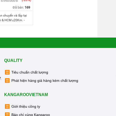
5.990.000 đ
Đã bán:
169
ận chuyển và lắp tại
ội & HCM ≤20Km. -
í công thay lõi 123 và
kỳ nội thành Hà Nội &
 Khách hàng ngoại
ọc trước phí vận
 máy thu khi nhận
t sẽ thanh toán sau
QUALITY
Tiêu chuẩn chất lượng
.
Phát hiện hàng giả hàng kém chất lượng
KANGAROOVIETNAM
Giới thiệu công ty
Báo chí cùng Kangaroo