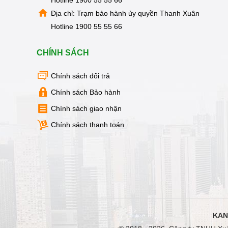
Hotline
1900 55 55 66
KIỆN
MÁY
Địa chỉ: Trạm bảo hành ủy quyền Thanh Xuân
LỌC
NƯỚC
Hotline
1900 55 55 66
LỌC
TỔNG,
CHÍNH SÁCH
ĐẦU
NGUỒN,
CÔNG
Chính sách đổi trả
NGHIỆP
Chính sách Bảo hành
THIẾT
BỊ
Chính sách giao nhận
NHÀ
BẾP
Chính sách thanh toán
KANGAROO
BÌNH
NÓNG
LẠNH
HÀNG
GIA
DỤNG
TIN
KAN
KHUYẾN