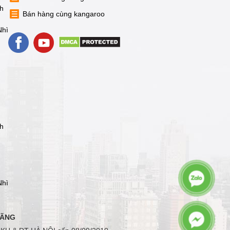
nh
Bán hàng cùng kangaroo
Nhì
nh
Nhì
HÃNG