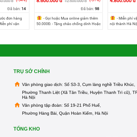
8.600.000 đ
4.800.000 đ
50.000 đ
12.500.000 đ
Đã bán:
14
Đã bán:
98
rước đơn hàng
- Gọi hoặc Mua online giảm thêm
- Miễn phí v
iễn phí vận
50.000Đ. - Tặng chảo chống dính Hoặc
nội thành Hà N
 thành Hà Nội &
nối chống dính 16cm cao cấp (miền
Tặng gói miễn ph
gói miễn phí
nam) - Miễn phí vận chuyển và lắp đặt
bảo dưỡng định 
bảo dưỡng định
nội thành Hà Nội & TP.HCM ≤20KM -
TP.HCM ≤10KM *
& TP.HCM ≤10KM.
Tặng gói miễn phí công thay lõi 123 và
thành: Cần đặt c
hành: Thanh
bảo dưỡng định kỳ nội thành Hà Nội &
chuyển; Phí mua
rị đơn hàng và
TP.HCM ≤10KM. * Khách hàng ngoại
hàng; Phí lắp đặ
 thêm từ 2 máy
thành: Thanh toán trước 100% giá trị
khi lắp máy.
u thêm người
đơn hàng và phí vận chuyển. * Lắp
tặng ngay
thêm từ 2 máy trở đi HOẶC giới thiệu
TRỤ SỞ CHÍNH
thêm người dùng mới thành công tặng
ngay 200.000Đ
Văn phòng giao dịch: Số S3-3, Cụm làng nghề Triều Khúc,
Phường Thanh Liệt (Xã Tân Triều, Huyện Thanh Trì cũ), TP
Hà Nội
Văn phòng tập đoàn: Số 19-21 Phố Huế,
Phường Hàng Bài, Quận Hoàn Kiếm, Hà Nội
TỔNG KHO