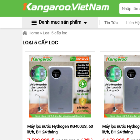
TRANG
CHỦ
MÁY
Danh mục sản phẩm
Tin Tức
Liên Hệ
LỌC
NƯỚC
Home
» Loại 5 cấp lọc
KANGAROO
ÂM
LOẠI 5 CẤP LỌC
TỦ
MÁY
LỌC
NƯỚC
KANGAROO
TỦ
ĐỨNG
MÁY
LỌC
NƯỚC
KANGAROO
ĐỂ
BÀN
MÁY
Máy lọc nước Hydrogen KG400US, 60
Máy lọc nước Hydrog
LỌC
lít/h, BH 24 tháng
lít/h, BH 24 tháng
NƯỚC
RO
(-26%)