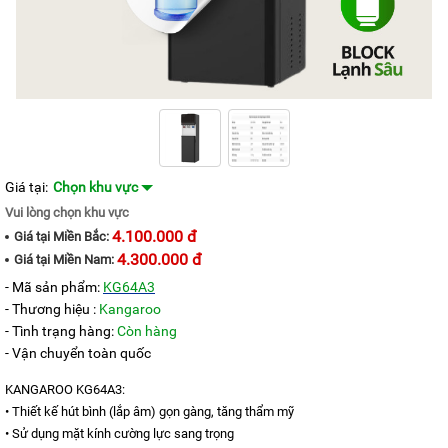
KANGAROO
MÁY
LỌC
NƯỚC
HYDROGEN
KANGAROO
MÁY
LỌC
NƯỚC
Giá tại:
Chọn khu vực
NÓNG
LẠNH
Vui lòng chọn khu vực
KANGAROO
4.100.000 đ
Giá tại
Miền Bắc:
CÂY
4.300.000 đ
Giá tại
Miền Nam:
NƯỚC
NÓNG
- Mã sản phẩm:
KG64A3
LẠNH
- Thương hiệu :
Kangaroo
KANGAROO
- Tình trạng hàng:
Còn hàng
LÕI
- Vận chuyển toàn quốc
LỌC
NƯỚC
KANGAROO KG64A3:
KANGAROO
• Thiết kế hút bình (lắp âm) gọn gàng, tăng thẩm mỹ
LINH
• Sử dụng mặt kính cường lực sang trọng