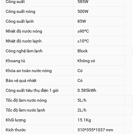
Công suất
585W
Công suất nóng
500W
Công suất lạnh
85W
Nhiệt độ nước nóng
≥90ºC
Nhiệt độ nước lajnh
≤10ºC
Công nghệ làm lạnh
Block
2. Mặt kính cường lực sang trọng
Khoang tủ
Không có
Mặt kính cường lực cùng tông màu đen độc đáo của Cây
Khóa an toàn nước nóng
Có
nước nóng lạnh KG64A3 xứng đáng là điểm nhấn thiết kế
Bảo vệ quá nhiệt
Có
đỉnh cao, mãn nhãn trải nghiệm. Thiết kế âm bình gọn gàng
cùng đường nét mượt mà giúp tô điểm cho không gian cho
Công suất tiêu thụ điện 1 giờ
0.585kWh
gia đình bạn.
Tốc độ làm nước nóng
5L/h
3. Hệ thông 3 vòi 3 chế độ nước
Tốc độ làm nước lạnh
2L/h
riêng biệt
Khối lượng
15.1Kg
Kích thước
310*355*1037 mm
3 vòi lấy nước độc lập cung cấp 3 chế độ nước nóng lạnh