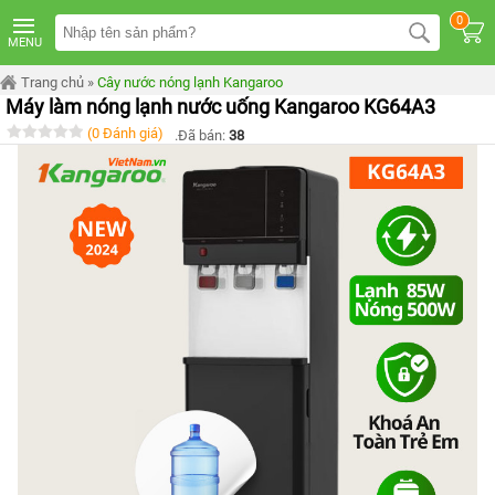
TRANG
0
CHỦ
MENU
MÁY
Trang chủ
»
Cây nước nóng lạnh Kangaroo
LỌC
Máy làm nóng lạnh nước uống Kangaroo KG64A3
NƯỚC
KANGAROO
(0 Đánh giá)
.Đã bán:
38
ÂM
TỦ
MÁY
LỌC
NƯỚC
KANGAROO
TỦ
ĐỨNG
MÁY
LỌC
NƯỚC
KANGAROO
ĐỂ
BÀN
MÁY
LỌC
NƯỚC
RO