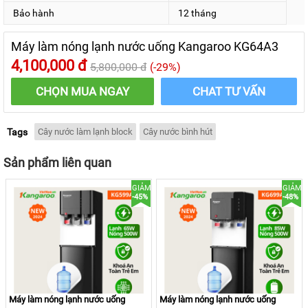
thường liên tục, nhiệt độ nước nóng ≥90ºC – nước lạnh
Bảo hành
12 tháng
≤10ºC. Cây nước Kangaroo KG64A3 cung cấp tới 5 lít nước
nóng và 2 lít nước lạnh trong 1 giờ thỏa mãn nhu cầu giải
Máy làm nóng lạnh nước uống Kangaroo KG64A3
khát đông người.
4,100,000 đ
5,800,000 đ
(-29%)
CHỌN MUA NGAY
CHAT TƯ VẤN
Tags
Cây nước làm lạnh block
Cây nước bình hút
Sản phẩm liên quan
GIẢM
GIẢM
-45%
-48%
Máy làm nóng lạnh nước uống
Máy làm nóng lạnh nước uống