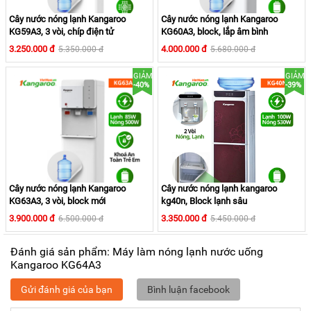
Cây nước nóng lạnh Kangaroo
Cây nước nóng lạnh Kangaroo
KG59A3, 3 vòi, chíp điện tử
KG60A3, block, lắp âm bình
3.250.000 đ
4.000.000 đ
5.350.000 đ
5.680.000 đ
GIẢM
GIẢM
3 cần gạt lấy nước riêng biệt dễ dùng và tiện lợi, khóa nước
-40%
-39%
nóng an toàn với trẻ em. Máy làm nóng lạnh nước uống
KG64A3 trang bị đèn báo sáng hiển thị thông tin dễ dàng
quan sát trong quá trình lấy nước. Khay hứng nước tháo rời
dễ vệ sinh.
Cây nước nóng lạnh Kangaroo
Cây nước nóng lạnh kangaroo
KG63A3, 3 vòi, block mới
kg40n, Block lạnh sâu
3.900.000 đ
3.350.000 đ
6.500.000 đ
5.450.000 đ
Đánh giá sản phẩm: Máy làm nóng lạnh nước uống
Kangaroo KG64A3
Gửi đánh giá của bạn
Bình luận facebook