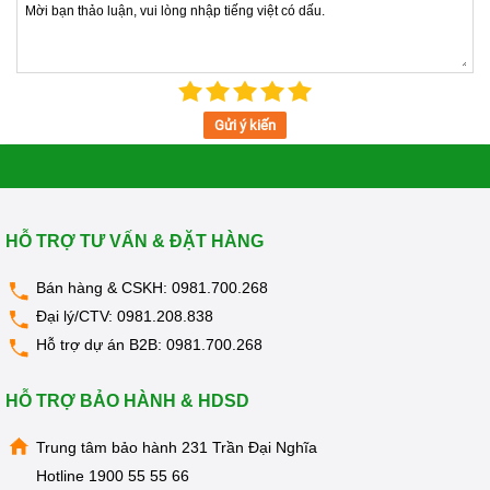
Gửi ý kiến
Chọn
mua cây nước nóng lạnh kangaroo KG64A3
chính
hãng tại Kangaroovietnam.vn.
HỖ TRỢ TƯ VẤN & ĐẶT HÀNG
Bán hàng & CSKH:
0981.700.268
Đại lý/CTV:
0981.208.838
Hỗ trợ dự án B2B:
0981.700.268
HỖ TRỢ BẢO HÀNH & HDSD
Trung tâm bảo hành 231 Trần Đại Nghĩa
Hotline
1900 55 55 66