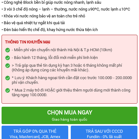
KIỆN
• Công nghệ Block bền bỉ giúp nước nóng nhanh, lạnh sâu
MÁY
• 3 vòi 3 chế độ nóng – lạnh – thường, nước nóng ≥90ºC, nước lạnh ≤10ºC
LỌC
NƯỚC
• Khóa vòi nước nóng bảo vệ an toàn cho trẻ nhỏ
• Bảo vệ quá nhiệt tự ngắt khi quá tải
LỌC
• Đèn báo hiển thị chế độ, khay hứng nước thừa tiện ích
TỔNG,
ĐẦU
NGUỒN,
THÔNG TIN KHUYẾN MẠI
CÔNG
NGHIỆP
- Miễn phí vận chuyển nội thành Hà Nội & T.p HCM (10km)
- Bảo hành 12 tháng, lỗi đổi mới miễn phí linh kiện
THIẾT
BỊ
> Trả góp qua thẻ tín dụng kỳ hạn 3 hoặc 6 tháng không mất phí
NHÀ
(Không áp dụng cùng các khuyến mãi khác).
BẾP
* Lưu ý: Khách hàng ngoại tỉnh cần đặt cọc trước 100.00Đ - 200.000Đ
KANGAROO
phí vận chuyển.
BÌNH
* Mua 2 máy trở đi HOẶC giới thiệu thêm người dùng mới thành công
NÓNG
tặng ngay 100.000Đ.
LẠNH
HÀNG
CHỌN MUA NGAY
GIA
DỤNG
Giao hàng toàn quốc
TIN
TRẢ GÓP 0% QUA THẺ
TRẢ SAU VỚI CCCD
KHUYẾN
Visa, Mastercard, JCB, Amex
Fundiin - 0% lãi suất