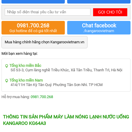
MẠI
TIN
TỨC
SỰ
KIỆN
0981.700.268
Chat facebook
Gọi hotline để có giá tốt nhất
/kangaroovietnam
TƯ
VẤN
Mua hàng chính hãng chọn Kangaroovietnam.vn
HƯỚNG
DẪN
Mời bạn xem hàng tại:
CHƯƠNG
TRÌNH
Tổng kho miền Bắc
KANGAROO
Số S3-3, Cụm làng nghề Triều Khúc, Xã Tân Triều, Thanh Trì, Hà Nội
CHƯƠNG
Tổng kho miền Nam
TRÌNH
414/11H Tân Kỳ Tân Quý. Phường Tân Sơn Nhì. TP HCM
DỊCH
VỤ
Hỗ trợ mua hàng:
0981.700.268
KINH
NGHIỆM
HAY
THÔNG TIN SẢN PHẨM MÁY LÀM NÓNG LẠNH NƯỚC UỐNG
GIỚI
KANGAROO KG64A3
THIỆU