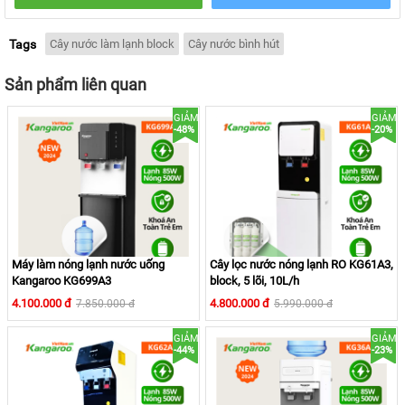
Tags
Cây nước làm lạnh block
Cây nước bình hút
Sản phẩm liên quan
GIẢM
GIẢM
-48%
-20%
Thay cho các thiết kế ba vòi - KG60A3 thiết kế đơn giản hơn
gộp ba vòi làm một. Cung cấp đủ 3 chế độ nước:
- Nước Thường: 27
°C
- Nước Nóng: ≥ 90°C - Tiện lợi pha trà, pha sữa,...
- Nước Lạnh: ≤ 10°C - Tạo nước mát siêu nhanh giải khát
Máy làm nóng lạnh nước uống
Cây lọc nước nóng lạnh RO KG61A3,
nhanh chóng.
Kangaroo KG699A3
block, 5 lõi, 10L/h
4.100.000 đ
4.800.000 đ
7.850.000 đ
5.990.000 đ
b. Màn hình cao cấp
GIẢM
GIẢM
-44%
-23%