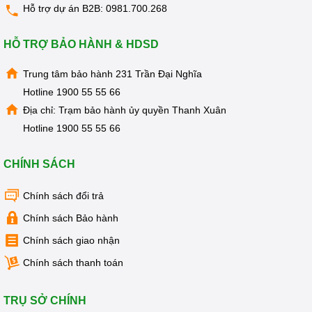
Hỗ trợ dự án B2B:
0981.700.268
HỖ TRỢ BẢO HÀNH & HDSD
Trung tâm bảo hành 231 Trần Đại Nghĩa
Hotline
1900 55 55 66
Địa chỉ: Trạm bảo hành ủy quyền Thanh Xuân
Hotline
1900 55 55 66
CHÍNH SÁCH
Là một trong số ít dòng máy có khóa an toàn cho trẻ em.
Chính sách đổi trả
KG60A3 không chỉ đáp ứng nhiều nhu cầu mà còn khiến
phụ huynh vô cung an tâm khi sử dụng.
Chính sách Bảo hành
Chính sách giao nhận
Nước nóng chỉ chảy ra khi chiếc nút được ấn xuống, việc
Chính sách thanh toán
này sẽ hạn chế được rất nhiều rủi ro cho con nhỏ.
TRỤ SỞ CHÍNH