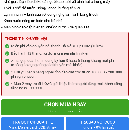
KIỆN
- Nhỏ gọn, lắp siêu dễ kể cả người cao tuối với bình hút ở trong máy
MÁY
- 1 vòi 3 chế độ nước Nóng/Lạnh/Thường tiện lợi
LỌC
NƯỚC
- Lạnh nhanh – lạnh sâu với công nghệ làm lạnh bằng Block
- Khóa nước nóng an toàn cho trẻ nhỏ
LỌC
- Màn hình cao cấp hiển thị chế độ nước - dễ quan sát
TỔNG,
ĐẦU
NGUỒN,
THÔNG TIN KHUYẾN MẠI
CÔNG
NGHIỆP
Miễn phí vận chuyển nội thành Hà Nội & T.p HCM (10km)
Bảo hành 12 tháng, lỗi đổi mới miễn phí linh kiện
THIẾT
BỊ
> Trả góp qua thẻ tín dụng kỳ hạn 3 hoặc 6 tháng không mất phí
NHÀ
(Không áp dụng cùng các khuyến mãi khác).
BẾP
* Lưu ý: Khách hàng ngoại tỉnh cần đặt cọc trước 100.00Đ - 200.000Đ
KANGAROO
phí vận chuyển.
BÌNH
* Mua 2 máy trở đi HOẶC giới thiệu thêm người dùng mới thành công
NÓNG
tặng ngay 100.000Đ.
LẠNH
HÀNG
CHỌN MUA NGAY
GIA
Giao hàng toàn quốc
DỤNG
TIN
TRẢ GÓP 0% QUA THẺ
TRẢ SAU VỚI CCCD
KHUYẾN
Visa, Mastercard, JCB, Amex
Fundiin - 0% lãi suất