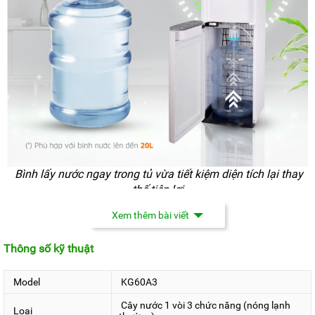
Bình lấy nước ngay trong tủ vừa tiết kiệm diện tích lại thay
thế tiện lợi
Xem thêm bài viết
KG60A3
có màu sắc chủ đạo là màu trắng tạo cảm giác
sang trọng, tinh tế và sạch sẽ. Vỏ ngoài thiết kế bằng kim
Thông số kỹ thuật
loại có phủ sơn tĩnh điện giúp máy bên trong được bảo vệ
tốt hơn, tăng độ bền cho máy.
Model
KG60A3
Dễ thấy hơn, Kangaroo KG60A3 có thiết kế vô cùng nhỏ
Cây nước 1 vòi 3 chức năng (nóng lạnh
Loại
gọn. Với việc đặt gọn bình lấy nước vào trong máy khiến