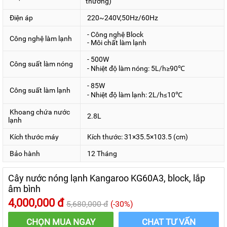
thường)
máy chỉ cao vỏn vẹn 1m và chiếm diện tích cực nhỏ với bề
Điện áp
220~240V,50Hz/60Hz
rộng 30cm - cực thích hợp cho phòng bếp hoặc phòng
khách.
- Công nghệ Block
Công nghệ làm lạnh
- Môi chất làm lạnh
2. Đa Dạng Chức Năng Và Tiện Ích
- 500W
Công suất làm nóng
- Nhiệt độ làm nóng: 5L/h≥90℃
a. 1 vòi 3 chế độ nước
- 85W
Công suất làm lạnh
- Nhiệt độ làm lạnh: 2L/h≤10℃
Khoang chứa nước
2.8L
lạnh
Kích thước máy
Kích thước: 31×35.5×103.5 (cm)
Bảo hành
12 Tháng
Cây nước nóng lạnh Kangaroo KG60A3, block, lắp
âm bình
4,000,000 đ
5,680,000 đ
(-30%)
CHỌN MUA NGAY
CHAT TƯ VẤN