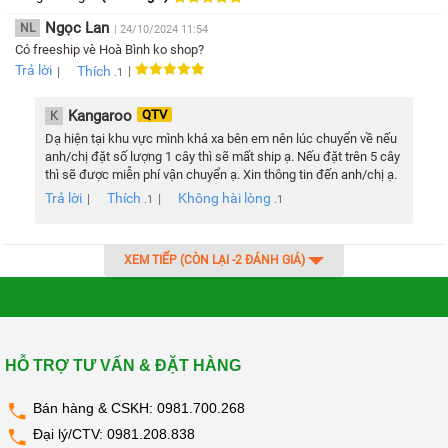
Ngọc Lan
NL
| 24/10/2024 11:54
Có freeship vè Hoà Bình ko shop?
Trả lời
Thích
|
Công nghệ làm lạnh bằng Block cho khả năng lạnh sâu đến
|
.1
dưới 10ºC
Kangaroo
QTV
K
Nhiệt độ làm lạnh khoảng 10ºC, nhệt độ làm nóng lên đến
Dạ hiện tại khu vực mình khá xa bên em nên lúc chuyển về nếu
anh/chị đặt số lượng 1 cây thì sẽ mất ship ạ. Nếu đặt trên 5 cây
hơn 90ºC dung tích bình chứa lớn cho bạn nguồn nước
thì sẽ được miễn phí vận chuyển ạ. Xin thông tin đến anh/chị ạ.
nóng lạnh vô cùng dối dào.
Trả lời
Thích
Không hài lòng
|
|
.1
.1
d. Khóa trẻ em an toàn
XEM TIẾP (CÒN LẠI
-2
ĐÁNH GIÁ)
HỖ TRỢ TƯ VẤN & ĐẶT HÀNG
Bán hàng & CSKH:
0981.700.268
Đại lý/CTV:
0981.208.838