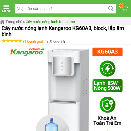
TRANG
0
CHỦ
MENU
MÁY
Trang chủ
»
Cây nước nóng lạnh Kangaroo
LỌC
Cây nước nóng lạnh Kangaroo KG60A3, block, lắp âm
NƯỚC
KANGAROO
bình
ÂM
(1 Đánh giá)
TỦ
.Đã bán:
18
MÁY
LỌC
NƯỚC
KANGAROO
TỦ
ĐỨNG
MÁY
LỌC
NƯỚC
KANGAROO
ĐỂ
BÀN
MÁY
LỌC
NƯỚC
RO