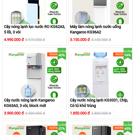
Cây nóng lạnh lọc nước RO KG62A3,
Máy làm nóng lạnh nước uống
5 lõi, 3 vòi
Kangaroo KG36A2
4.990.000 đ
3.150.000 đ
8.970.000 đ
4.100.000 đ
GIẢM
GIẢM
-40%
-34%
Cây nước nóng lạnh Kangaroo
Cây nước nóng lạnh KG3331, Chíp,
KG63A3, 3 vòi, block mới
Có tủ khử trùng
3.900.000 đ
1.850.000 đ
6.500.000 đ
2.800.000 đ
Màn hình hiển thị được bố trí ngay trung tâm cho biết:
- Máy đang làm nóng nước: cho biết máy đang làm nóng
GIẢM
GIẢM
-37%
-45%
nước, có thể bạn phải chờ một thời gian để nước nóng đến