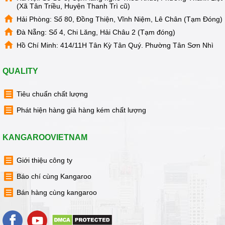
(Xã Tân Triều, Huyện Thanh Trì cũ)
Liên hệ ngay hôm nay để nhận được tư vấn và chính sách
Hải Phòng: Số 80, Đồng Thiện, Vĩnh Niệm, Lê Chân (Tạm Đóng)
giá tốt nhất từ Kangaroo Việt Nam về "siêu phẩm"
cây
Đà Nẵng: Số 4, Chi Lăng, Hải Châu 2 (Tạm đóng)
nước nóng lạnh Kangaroo KG60A3
.
Hồ Chí Minh: 414/11H Tân Kỳ Tân Quý. Phường Tân Sơn Nhì
QUALITY
Tiêu chuẩn chất lượng
Phát hiện hàng giả hàng kém chất lượng
KANGAROOVIETNAM
Giới thiệu công ty
Báo chí cùng Kangaroo
Bán hàng cùng kangaroo