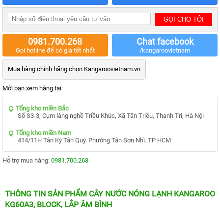
MẠI
TIN
TỨC
SỰ
0981.700.268
Chat facebook
KIỆN
Gọi hotline để có giá tốt nhất
/kangaroovietnam
TƯ
VẤN
Mua hàng chính hãng chọn Kangaroovietnam.vn
HƯỚNG
DẪN
Mời bạn xem hàng tại:
CHƯƠNG
TRÌNH
Tổng kho miền Bắc
KANGAROO
Số S3-3, Cụm làng nghề Triều Khúc, Xã Tân Triều, Thanh Trì, Hà Nội
CHƯƠNG
Tổng kho miền Nam
TRÌNH
414/11H Tân Kỳ Tân Quý. Phường Tân Sơn Nhì. TP HCM
DỊCH
VỤ
Hỗ trợ mua hàng:
0981.700.268
KINH
NGHIỆM
HAY
THÔNG TIN SẢN PHẨM CÂY NƯỚC NÓNG LẠNH KANGAROO
GIỚI
KG60A3, BLOCK, LẮP ÂM BÌNH
THIỆU