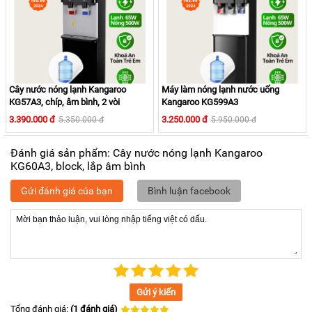
một độ nóng tối ưu.
- Không có nước trong bình: Dựa vào đèn này để biết nước
còn hay đã hết
- Máy đang làm lạnh nước: Tương tự như đèn nóng, khách
hàng có thể cần phải chờ thêm một thời gian để máy làm
lạnh nước.
Cây nước nóng lạnh Kangaroo
Máy làm nóng lạnh nước uống
KG57A3, chíp, âm bình, 2 vòi
Kangaroo KG599A3
c. Nóng nhanh - lạnh sâu với block
3.390.000 đ
3.250.000 đ
5.350.000 đ
5.950.000 đ
Đánh giá sản phẩm: Cây nước nóng lạnh Kangaroo
KG60A3, block, lắp âm bình
Gửi đánh giá của bạn
Bình luận facebook
Gửi ý kiến
Tổng đánh giá:
(1 đánh giá)