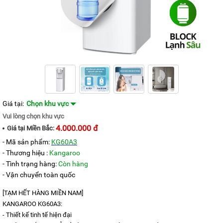
KANGAROO
MÁY
LỌC
NƯỚC
HYDROGEN
KANGAROO
MÁY
LỌC
NƯỚC
NÓNG
LẠNH
Giá tại:
Chọn khu vực
KANGAROO
Vui lòng chọn khu vực
4.000.000 đ
CÂY
Giá tại
Miền Bắc:
NƯỚC
- Mã sản phẩm:
KG60A3
NÓNG
LẠNH
- Thương hiệu :
Kangaroo
KANGAROO
- Tình trạng hàng:
Còn hàng
- Vận chuyển toàn quốc
LÕI
LỌC
NƯỚC
[TẠM HẾT HÀNG MIỀN NAM]
KANGAROO
KANGAROO KG60A3:
- Thiết kế tinh tế hiện đại
LINH