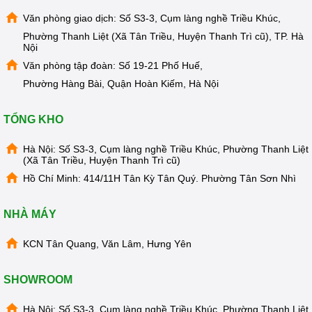
Văn phòng giao dịch: Số S3-3, Cụm làng nghề Triều Khúc,
Phường Thanh Liệt (Xã Tân Triều, Huyện Thanh Trì cũ), TP. Hà
Nội
Văn phòng tập đoàn: Số 19-21 Phố Huế,
Phường Hàng Bài, Quận Hoàn Kiếm, Hà Nội
TỔNG KHO
Hà Nội: Số S3-3, Cụm làng nghề Triều Khúc, Phường Thanh Liệt
(Xã Tân Triều, Huyện Thanh Trì cũ)
Hồ Chí Minh: 414/11H Tân Kỳ Tân Quý. Phường Tân Sơn Nhì
NHÀ MÁY
KCN Tân Quang, Văn Lâm, Hưng Yên
SHOWROOM
Kangaroo KG60A3 là lựa chọn hoàn hảo cho gia đình của
bạn
Hà Nội: Số S3-3, Cụm làng nghề Triều Khúc, Phường Thanh Liệt