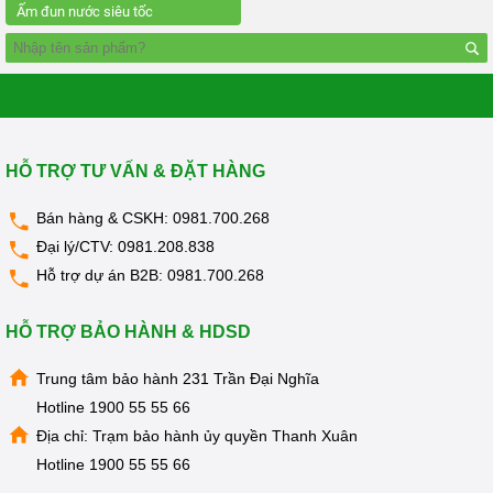
KIỆN
Ấm đun nước siêu tốc
MÁY
LỌC
NƯỚC
LỌC
TỔNG,
ĐẦU
NGUỒN,
CÔNG
HỖ TRỢ TƯ VẤN & ĐẶT HÀNG
NGHIỆP
THIẾT
Bán hàng & CSKH:
0981.700.268
BỊ
NHÀ
Đại lý/CTV:
0981.208.838
BẾP
Hỗ trợ dự án B2B:
0981.700.268
KANGAROO
BÌNH
HỖ TRỢ BẢO HÀNH & HDSD
NÓNG
LẠNH
Trung tâm bảo hành 231 Trần Đại Nghĩa
HÀNG
Hotline
1900 55 55 66
GIA
DỤNG
Địa chỉ: Trạm bảo hành ủy quyền Thanh Xuân
TIN
Hotline
1900 55 55 66
KHUYẾN