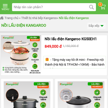
TRANG
0
CHỦ
MENU
MÁY
Trang chủ
»
Thiết bị nhà bếp Kangaroo
»
Nồi lẩu điện Kangaroo
LỌC
NƯỚC
NỒI LẨU ĐIỆN KANGAROO
Sắp xếp
KANGAROO
ÂM
TỦ
Nồi lẩu điện Kangaroo KG50EH1
MÁY
849,000 đ
1,150,000 đ
LỌC
NƯỚC
KANGAROO
TỦ
- Tặng máy xay tỏi ớt mini - Freeship nội
ĐỨNG
thành (Hà Nội & TP.HCM <10KM) - Bảo hành
12 tháng
MÁY
LỌC
NƯỚC
KANGAROO
ĐỂ
BÀN
MÁY
LỌC
NƯỚC
RO