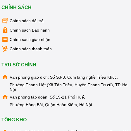
MẠI
CHÍNH SÁCH
TIN
TỨC
SỰ
Chính sách đổi trả
KIỆN
Chính sách Bảo hành
TƯ
Chính sách giao nhận
VẤN
HƯỚNG
DẪN
Chính sách thanh toán
CHƯƠNG
TRÌNH
TRỤ SỞ CHÍNH
KANGAROO
Văn phòng giao dịch: Số S3-3, Cụm làng nghề Triều Khúc,
CHƯƠNG
TRÌNH
Phường Thanh Liệt (Xã Tân Triều, Huyện Thanh Trì cũ), TP. Hà
DỊCH
Nội
VỤ
Văn phòng tập đoàn: Số 19-21 Phố Huế,
KINH
Phường Hàng Bài, Quận Hoàn Kiếm, Hà Nội
NGHIỆM
HAY
TỔNG KHO
GIỚI
THIỆU