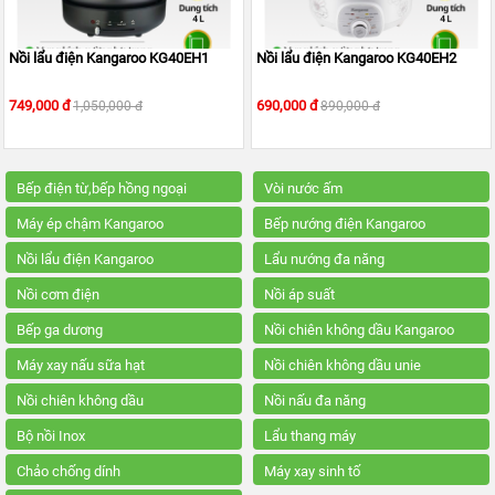
KANGAROO
MÁY
Nồi lẩu điện Kangaroo KG40EH1
Nồi lẩu điện Kangaroo KG40EH2
LỌC
NƯỚC
HYDROGEN
749,000 đ
690,000 đ
1,050,000 đ
890,000 đ
KANGAROO
MÁY
LỌC
Bếp điện từ,bếp hồng ngoại
Vòi nước ấm
NƯỚC
NÓNG
Máy ép chậm Kangaroo
Bếp nướng điện Kangaroo
LẠNH
KANGAROO
Nồi lẩu điện Kangaroo
Lẩu nướng đa năng
CÂY
Nồi cơm điện
Nồi áp suất
NƯỚC
NÓNG
Bếp ga dương
Nồi chiên không dầu Kangaroo
LẠNH
KANGAROO
Máy xay nấu sữa hạt
Nồi chiên không dầu unie
LÕI
Nồi chiên không dầu
Nồi nấu đa năng
LỌC
NƯỚC
Bộ nồi Inox
Lẩu thang máy
KANGAROO
Chảo chống dính
Máy xay sinh tố
LINH