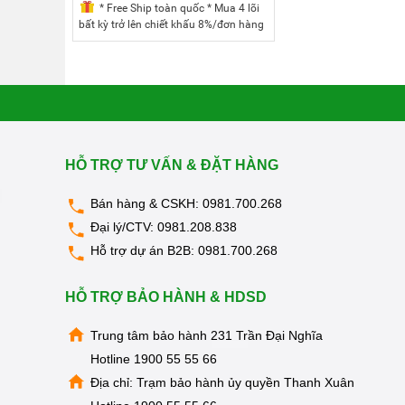
KIỆN
* Free Ship toàn quốc * Mua 4 lõi
MÁY
bất kỳ trở lên chiết khấu 8%/đơn hàng
LỌC
* Mua 5 lõi bất kỳ trở lên chiết khấu
NƯỚC
10%/đơn hàng * Mua cả bộ của một
máy chiết khấu 15%/đơn hàng
LỌC
TỔNG,
ĐẦU
NGUỒN,
CÔNG
NGHIỆP
HỖ TRỢ TƯ VẤN & ĐẶT HÀNG
THIẾT
BỊ
NHÀ
Bán hàng & CSKH:
0981.700.268
BẾP
Đại lý/CTV:
0981.208.838
KANGAROO
Hỗ trợ dự án B2B:
0981.700.268
BÌNH
NÓNG
LẠNH
HỖ TRỢ BẢO HÀNH & HDSD
HÀNG
GIA
Trung tâm bảo hành 231 Trần Đại Nghĩa
DỤNG
Hotline
1900 55 55 66
TIN
Địa chỉ: Trạm bảo hành ủy quyền Thanh Xuân
KHUYẾN