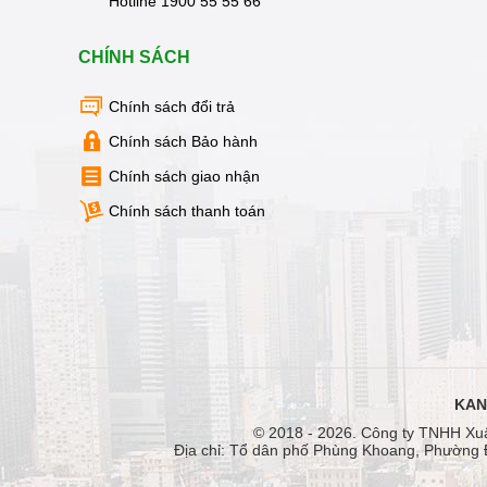
Hotline
1900 55 55 66
MẠI
TIN
CHÍNH SÁCH
TỨC
SỰ
KIỆN
Chính sách đổi trả
TƯ
Chính sách Bảo hành
VẤN
HƯỚNG
Chính sách giao nhận
DẪN
Chính sách thanh toán
CHƯƠNG
TRÌNH
KANGAROO
CHƯƠNG
TRÌNH
DỊCH
VỤ
KINH
NGHIỆM
KAN
HAY
© 2018 - 2026. Công ty TNHH Xu
GIỚI
Địa chỉ: Tổ dân phố Phùng Khoang, Phường 
THIỆU