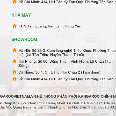
Hồ Chí Minh: 414/11H Tân Kỳ Tân Quý. Phường Tân Sơn 
NHÀ MÁY
KCN Tân Quang, Văn Lâm, Hưng Yên
SHOWROOM
Hà Nội: Số S3-3, Cụm làng nghề Triều Khúc, Phường Tha
Liệt (Xã Tân Triều, Huyện Thanh Trì cũ)
Hải Phòng: Số 80, Đồng Thiện, Vĩnh Niệm, Lê Chân (Tạm
Đóng)
Đà Nẵng: Số 4, Chi Lăng, Hải Châu 2 (Tạm đóng)
Hồ Chí Minh: 414/11H Tân Kỳ Tân Quý. Phường Tân Sơn 
GAROOVIETNAM.VN HỆ THỐNG PHÂN PHỐI KANGAROO CHÍNH 
ất Nhập Khẩu và Phân Phối Thống Nhất. GPDKKD: 0104894249 do sở
Đại Mỗ, Quận Nam Từ Liêm, Thành phố Hà Nội. Điện thoại: 0981.700.