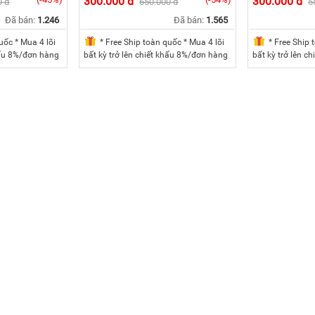
300.000 đ
300.000 đ
0 đ
650.000 đ
5
Đã bán:
1.246
Đã bán:
1.565
uốc * Mua 4 lõi
* Free Ship toàn quốc * Mua 4 lõi
* Free Ship 
khấu 8%/đơn hàng
bất kỳ trở lên chiết khấu 8%/đơn hàng
bất kỳ trở lên c
lên chiết khấu
* Mua 5 lõi bất kỳ trở lên chiết khấu
* Mua 5 lõi bất k
cả bộ của một
10%/đơn hàng * Mua cả bộ của một
10%/đơn hàng *
đơn hàng
máy chiết khấu 15%/đơn hàng
máy chiết khấu