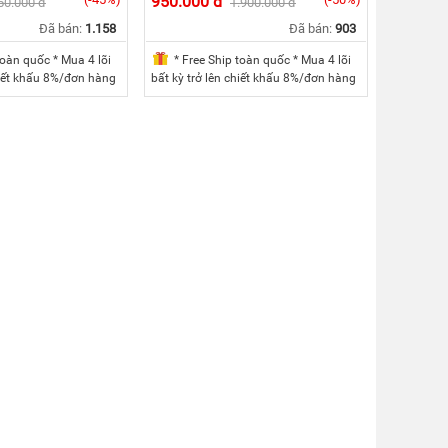
950.000 đ
50.000 đ
1.900.000 đ
Đã bán:
1.158
Đã bán:
903
toàn quốc * Mua 4 lõi
* Free Ship toàn quốc * Mua 4 lõi
hiết khấu 8%/đơn hàng
bất kỳ trở lên chiết khấu 8%/đơn hàng
ỳ trở lên chiết khấu
* Mua 5 lõi bất kỳ trở lên chiết khấu
 Mua cả bộ của một
10%/đơn hàng * Mua cả bộ của một
 15%/đơn hàng
máy chiết khấu 15%/đơn hàng