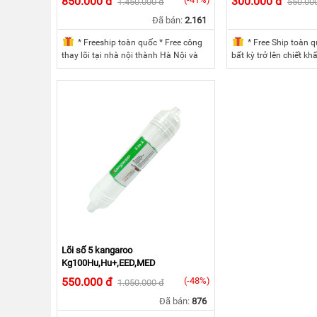
850.000 đ
300.000 đ
1.450.000 đ
550.00
KANGAROO
Đã bán:
2.161
MÁY
* Freeship toàn quốc * Free công
* Free Ship toàn q
LỌC
thay lõi tại nhà nội thành Hà Nội và
bất kỳ trở lên chiết 
NƯỚC
HYDROGEN
T.p Hồ Chí Minh (bán kính <10km)
* Mua 5 lõi bất kỳ trở 
KANGAROO
10%/đơn hàng * Mua 
máy chiết khấu 15%/
MÁY
LỌC
NƯỚC
NÓNG
LẠNH
KANGAROO
CÂY
NƯỚC
NÓNG
LẠNH
KANGAROO
LÕI
Lõi số 5 kangaroo
LỌC
Kg100Hu,Hu+,EED,MED
NƯỚC
550.000 đ
(-48%)
KANGAROO
1.050.000 đ
Đã bán:
876
LINH