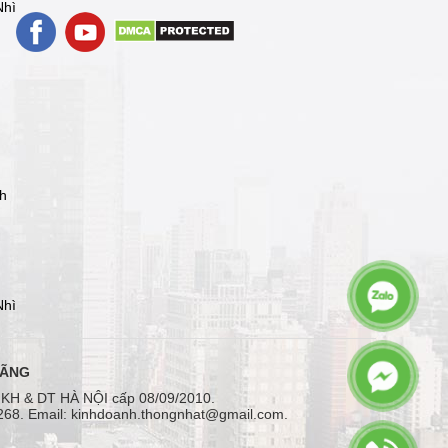
Nhì
nh
Nhì
HÃNG
 KH & DT HÀ NỘI cấp 08/09/2010.
268. Email: kinhdoanh.thongnhat@gmail.com.