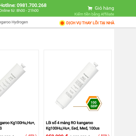
Hotline: 0981.700.268
Giỏ hàng
Online từ: 8h00 - 21h00
Kiếm tiền bằng Affiliate
ngaroo Hydrogen
DỊCH VỤ THAY LÕI TẠI NHÀ
angaroo Kg100Hu,Hu+,
Lõi số 4 màng RO kangaroo
S
Kg100Hu,Hu+, Eed, Med, 100us
(-45%)
(-50%)