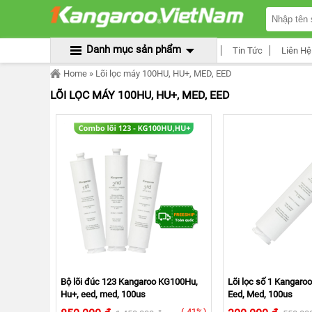
TRANG
CHỦ
MÁY
Danh mục sản phẩm
Tin Tức
Liên Hệ
LỌC
NƯỚC
Home
» Lõi lọc máy 100HU, HU+, MED, EED
KANGAROO
ÂM
LÕI LỌC MÁY 100HU, HU+, MED, EED
TỦ
MÁY
LỌC
NƯỚC
KANGAROO
TỦ
ĐỨNG
MÁY
LỌC
NƯỚC
KANGAROO
ĐỂ
BÀN
MÁY
Bộ lõi đúc 123 Kangaroo KG100Hu,
Lõi lọc số 1 Kangaro
LỌC
Hu+, eed, med, 100us
Eed, Med, 100us
NƯỚC
RO
(-41%)