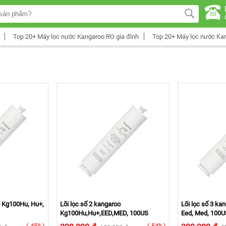
Top 20+ Máy lọc nước Kangaroo RO gia đình
Top 20+ Máy lọc nước Ka
o Kg100Hu, Hu+,
Lõi lọc số 2 kangaroo
Lõi lọc số 3 k
Kg100Hu,Hu+,EED,MED, 100US
Eed, Med, 100U
(-45%)
(-54%)