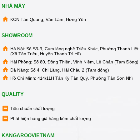
MẠI
NHÀ MÁY
TIN
TỨC
KCN Tân Quang, Văn Lâm, Hưng Yên
SỰ
KIỆN
SHOWROOM
TƯ
VẤN
HƯỚNG
Hà Nội: Số S3-3, Cụm làng nghề Triều Khúc, Phường Thanh Liệt
DẪN
(Xã Tân Triều, Huyện Thanh Trì cũ)
Hải Phòng: Số 80, Đồng Thiện, Vĩnh Niệm, Lê Chân (Tạm Đóng)
CHƯƠNG
TRÌNH
Đà Nẵng: Số 4, Chi Lăng, Hải Châu 2 (Tạm đóng)
KANGAROO
Hồ Chí Minh: 414/11H Tân Kỳ Tân Quý. Phường Tân Sơn Nhì
CHƯƠNG
TRÌNH
DỊCH
QUALITY
VỤ
Tiêu chuẩn chất lượng
KINH
NGHIỆM
HAY
Phát hiện hàng giả hàng kém chất lượng
GIỚI
THIỆU
KANGAROOVIETNAM