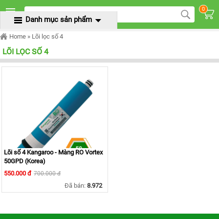
TRANG
0
CHỦ
Danh mục sản phẩm
MENU
MÁY
Home
» Lõi lọc số 4
LỌC
NƯỚC
LÕI LỌC SỐ 4
KANGAROO
ÂM
TỦ
MÁY
LỌC
NƯỚC
KANGAROO
TỦ
ĐỨNG
MÁY
LỌC
Lõi số 4 Kangaroo - Màng RO Vortex
NƯỚC
50GPD (Korea)
KANGAROO
ĐỂ
550.000 đ
700.000 đ
BÀN
Đã bán:
8.972
MÁY
LỌC
NƯỚC
RO