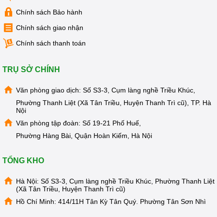
KIỆN
MÁY
Chính sách Bảo hành
LỌC
NƯỚC
Chính sách giao nhận
LỌC
Chính sách thanh toán
TỔNG,
ĐẦU
NGUỒN,
CÔNG
TRỤ SỞ CHÍNH
NGHIỆP
Văn phòng giao dịch: Số S3-3, Cụm làng nghề Triều Khúc,
THIẾT
BỊ
Phường Thanh Liệt (Xã Tân Triều, Huyện Thanh Trì cũ), TP. Hà
NHÀ
Nội
BẾP
KANGAROO
Văn phòng tập đoàn: Số 19-21 Phố Huế,
Phường Hàng Bài, Quận Hoàn Kiếm, Hà Nội
BÌNH
NÓNG
LẠNH
TỔNG KHO
HÀNG
GIA
Hà Nội: Số S3-3, Cụm làng nghề Triều Khúc, Phường Thanh Liệt
DỤNG
(Xã Tân Triều, Huyện Thanh Trì cũ)
Hồ Chí Minh: 414/11H Tân Kỳ Tân Quý. Phường Tân Sơn Nhì
TIN
KHUYẾN