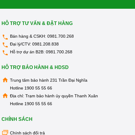
KANGAROO
MÁY
LỌC
HỖ TRỢ TƯ VẤN & ĐẶT HÀNG
NƯỚC
HYDROGEN
KANGAROO
Bán hàng & CSKH:
0981.700.268
MÁY
Đại lý/CTV:
0981.208.838
LỌC
Hỗ trợ dự án B2B:
0981.700.268
NƯỚC
NÓNG
LẠNH
KANGAROO
HỖ TRỢ BẢO HÀNH & HDSD
CÂY
Trung tâm bảo hành 231 Trần Đại Nghĩa
NƯỚC
NÓNG
Hotline
1900 55 55 66
LẠNH
KANGAROO
Địa chỉ: Trạm bảo hành ủy quyền Thanh Xuân
Hotline
1900 55 55 66
LÕI
LỌC
NƯỚC
CHÍNH SÁCH
KANGAROO
LINH
Chính sách đổi trả