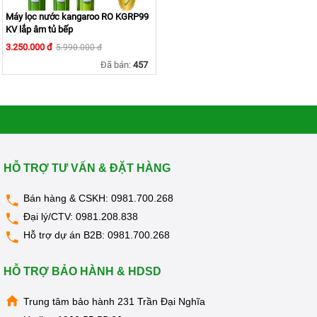
MẠI
Máy lọc nước kangaroo RO KGRP99
TIN
KV lắp âm tủ bếp
TỨC
3.250.000 đ
5.990.000 đ
SỰ
KIỆN
Đã bán:
457
TƯ
VẤN
HƯỚNG
DẪN
CHƯƠNG
TRÌNH
KANGAROO
HỖ TRỢ TƯ VẤN & ĐẶT HÀNG
CHƯƠNG
Bán hàng & CSKH:
0981.700.268
TRÌNH
DỊCH
Đại lý/CTV:
0981.208.838
VỤ
Hỗ trợ dự án B2B:
0981.700.268
KINH
NGHIỆM
HAY
HỖ TRỢ BẢO HÀNH & HDSD
GIỚI
Trung tâm bảo hành 231 Trần Đại Nghĩa
THIỆU