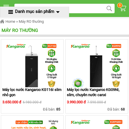
TRANG
0
CHỦ
Danh mục sản phẩm
MENU
MÁY
Home
» Máy RO thường
LỌC
NƯỚC
MÁY RO THƯỜNG
KANGAROO
ÂM
TỦ
MÁY
LỌC
NƯỚC
KANGAROO
TỦ
ĐỨNG
MÁY
LỌC
Máy lọc nước Kangaroo KG116I slim
Máy lọc nước Kangaroo KG09NI,
NƯỚC
nhỏ gọn
slim, chuyên nước canxi
KANGAROO
ĐỂ
3.650.000 đ
3.990.000 đ
6.980.000 đ
7.590.000 đ
BÀN
Đã bán:
85
Đã bán:
68
MÁY
LỌC
NƯỚC
RO