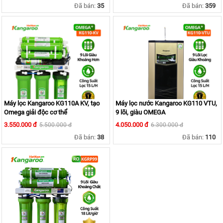
KIỆN
Đã bán:
35
Đã bán:
359
MÁY
LỌC
NƯỚC
LỌC
TỔNG,
ĐẦU
NGUỒN,
CÔNG
NGHIỆP
THIẾT
Máy lọc Kangaroo KG110A KV, tạo
BỊ
Máy lọc nước Kangaroo KG110 VTU,
NHÀ
Omega giải độc cơ thể
9 lõi, giàu OMEGA
BẾP
3.550.000 đ
4.050.000 đ
5.500.000 đ
6.300.000 đ
KANGAROO
Đã bán:
38
Đã bán:
110
BÌNH
NÓNG
LẠNH
HÀNG
GIA
DỤNG
TIN
KHUYẾN