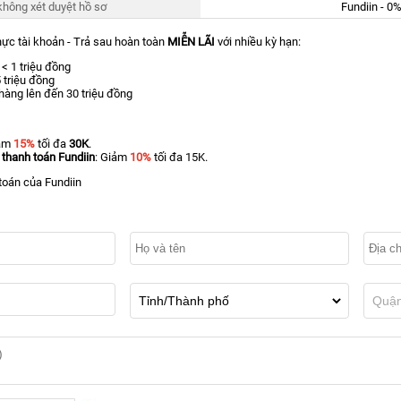
hông xét duyệt hồ sơ
Fundiin - 0%
hực tài khoản - Trả sau hoàn toàn
MIỄN LÃI
với nhiều kỳ hạn:
< 1 triệu đồng
 triệu đồng
àng lên đến 30 triệu đồng
iảm
1
5%
tối đa
30K
.
 thanh toán Fundiin
: Giảm
10%
tối đa 15K.
toán của Fundiin