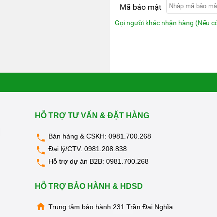
KIỆN
Mã bảo mật
MÁY
LỌC
NƯỚC
Gọi người khác nhận hàng (Nếu c
LỌC
TỔNG,
ĐẦU
NGUỒN,
CÔNG
NGHIỆP
THIẾT
BỊ
NHÀ
BẾP
HỖ TRỢ TƯ VẤN & ĐẶT HÀNG
KANGAROO
Bán hàng & CSKH:
0981.700.268
BÌNH
NÓNG
Đại lý/CTV:
0981.208.838
LẠNH
Hỗ trợ dự án B2B:
0981.700.268
HÀNG
GIA
HỖ TRỢ BẢO HÀNH & HDSD
DỤNG
TIN
Trung tâm bảo hành 231 Trần Đại Nghĩa
KHUYẾN