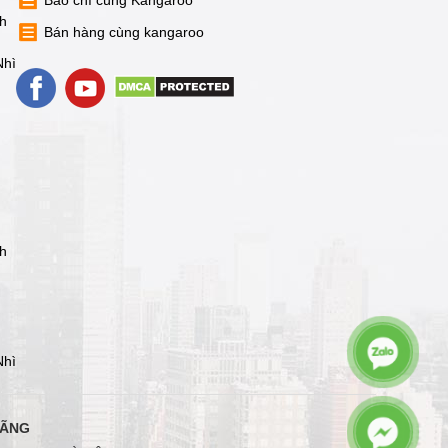
Báo chí cùng Kangaroo
nh
Bán hàng cùng kangaroo
Nhì
nh
Nhì
HÃNG