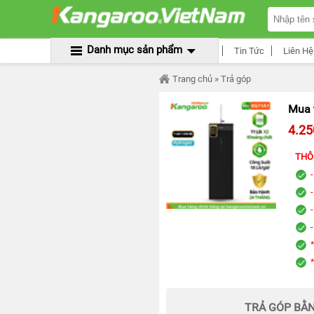
TRANG
CHỦ
MÁY
Danh mục sản phẩm
Tin Tức
Liên Hệ
LỌC
NƯỚC
Trang chủ
» Trả góp
KANGAROO
ÂM
TỦ
Mua 
MÁY
4.25
LỌC
NƯỚC
THÔ
KANGAROO
TỦ
ĐỨNG
MÁY
LỌC
NƯỚC
KANGAROO
ĐỂ
BÀN
MÁY
LỌC
NƯỚC
TRẢ GÓP BẰN
RO