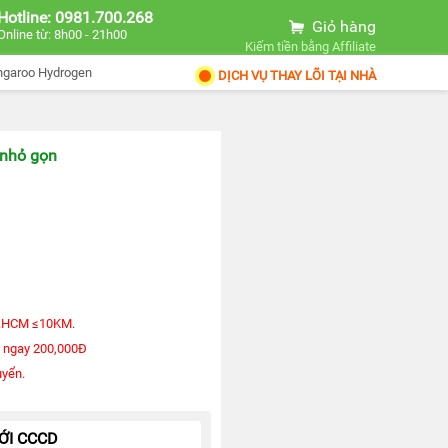
Hotline: 0981.700.268
Giỏ hàng
Online từ: 8h00 - 21h00
Kiếm tiền bằng Affiliate
ngaroo Hydrogen
DỊCH VỤ THAY LÕI TẠI NHÀ
 nhỏ gọn
TP.HCM ≤10KM.
g ngay 200,000Đ
uyển.
ỚI CCCD