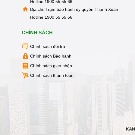
MẠI
Hotline
1900 55 55 66
Địa chỉ: Trạm bảo hành ủy quyền Thanh Xuân
TIN
TỨC
Hotline
1900 55 55 66
SỰ
KIỆN
CHÍNH SÁCH
TƯ
VẤN
HƯỚNG
Chính sách đổi trả
DẪN
Chính sách Bảo hành
CHƯƠNG
TRÌNH
Chính sách giao nhận
KANGAROO
Chính sách thanh toán
CHƯƠNG
TRÌNH
DỊCH
VỤ
KINH
NGHIỆM
HAY
GIỚI
KAN
THIỆU