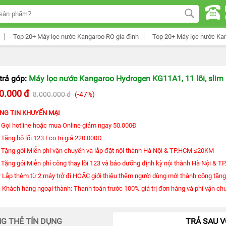
Top 20+ Máy lọc nước Kangaroo RO gia đình
Top 20+ Máy lọc nước Ka
trả góp:
Máy lọc nước Kangaroo Hydrogen KG11A1, 11 lõi, slim
0.000 đ
8.000.000 đ
(-47%)
NG TIN KHUYẾN MẠI
- Gọi hotline hoặc mua Online giảm ngay 50.000Đ
- Tặng bộ lõi 123 Eco trị giá 220.000Đ
- Tặng gói Miễn phí vận chuyển và lắp đặt nội thành Hà Nội & TP.HCM ≤20KM
- Tặng gói Miễn phí công thay lõi 123 và bảo dưỡng định kỳ nội thành Hà Nội & 
* Lắp thêm từ 2 máy trở đi HOẶC giới thiệu thêm người dùng mới thành công tặn
* Khách hàng ngoại thành: Thanh toán trước 100% giá trị đơn hàng và phí vận ch
G THẺ TÍN DỤNG
TRẢ SAU V