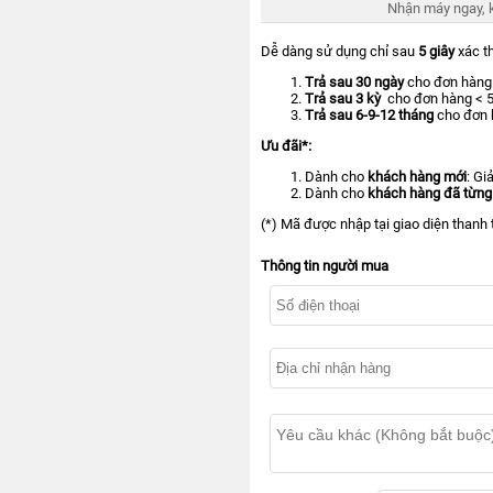
Nhận máy ngay, k
KANGAROO
Dễ dàng sử dụng chỉ sau
5 giây
xác t
MÁY
LỌC
Trả sau 30 ngày
cho đơn hàng
NƯỚC
Trả sau 3 kỳ
cho đơn hàng < 5
HYDROGEN
Trả sau 6-9-12 tháng
cho đơn h
KANGAROO
Ưu đãi*:
MÁY
LỌC
Dành cho
khách hàng mới
: G
NƯỚC
Dành cho
khách
hàng đã từng
NÓNG
(*) Mã được nhập tại giao diện thanh 
LẠNH
KANGAROO
Thông tin người mua
CÂY
NƯỚC
NÓNG
LẠNH
KANGAROO
LÕI
LỌC
NƯỚC
KANGAROO
LINH