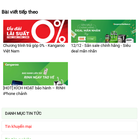
MẠI
Bài viết tiếp theo
TIN
TỨC
SỰ
KIỆN
TƯ
VẤN
Chương trình trả góp 0% - Kangaroo
12/12 - Săn sale chính hãng - Siêu
HƯỚNG
Việt Nam
deal mãn nhãn
DẪN
CHƯƠNG
TRÌNH
KANGAROO
CHƯƠNG
TRÌNH
[HOT] KÍCH HOẠT bảo hành – RINH
DỊCH
iPhone chảnh
VỤ
KINH
NGHIỆM
DANH MỤC TIN TỨC
HAY
Tin khuyến mại
GIỚI
THIỆU