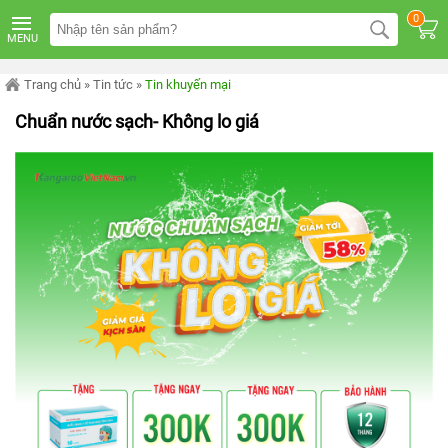
TRANG
0
CHỦ
MENU
MÁY
LỌC
Trang chủ
»
Tin tức
»
Tin khuyến mại
NƯỚC
KANGAROO
Chuẩn nước sạch- Không lo giá
ÂM
TỦ
MÁY
LỌC
NƯỚC
KANGAROO
TỦ
ĐỨNG
MÁY
LỌC
NƯỚC
KANGAROO
ĐỂ
BÀN
MÁY
LỌC
NƯỚC
RO