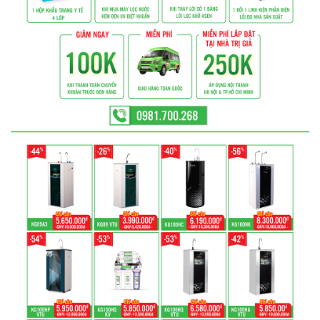
KANGAROO
MÁY
LỌC
NƯỚC
HYDROGEN
KANGAROO
MÁY
LỌC
NƯỚC
NÓNG
LẠNH
KANGAROO
CÂY
NƯỚC
NÓNG
LẠNH
KANGAROO
LÕI
LỌC
NƯỚC
KANGAROO
LINH