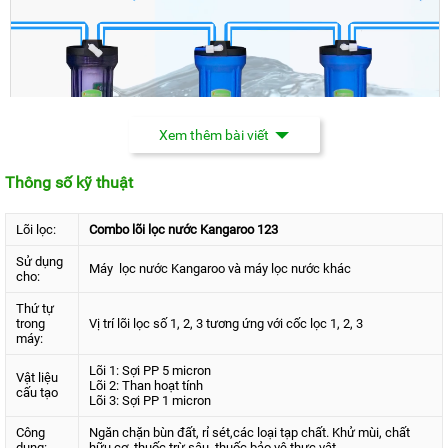
Xem thêm bài viết
Thông số kỹ thuật
Minh họa đường nước qua bộ lọc 123 (các lõi đang ở trong
Lõi lọc:
Combo lõi lọc nước Kangaroo 123
các cốc lọc tương ứng)
Sử dụng
Máy lọc nước Kangaroo và máy lọc nước khác
Bảng cấu tạo và thời gian thay lõi
cho:
1,2,3 Kangaroo
Thứ tự
trong
Vị trí lõi lọc số 1, 2, 3 tương ứng với cốc lọc 1, 2, 3
máy:
Lõi 1: Sợi PP 5 micron
Vật liệu
Lõi 2: Than hoạt tính
cấu tạo
Lõi 3: Sợi PP 1 micron
Công
Ngăn chặn bùn đất, rỉ sét,các loại tạp chất. Khử mùi, chất
dụng:
hữu cơ, thuốc trừ sâu, thuốc bảo vệ thực vật..