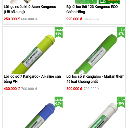
Lõi lọc nước khử Asen Kangaroo
Bộ lõi lọc thô 123 Kangaroo ECO
(Lõi bổ sung)
Chính Hãng
250.000 đ
220.000 đ
600.000 đ
350.000 đ
Than
GIẢM
GIẢM
hoạt
-39%
-37%
Khử mùi, chất hữu cơ, thuốc trừ sâu,
tính
thuốc bảo vệ thực vật, kim loại năng, dư
Lõi
lượng clo trong nước
số
- Thời gian thay: 3 tháng
(Điều kiện
2:
nước ở Việt Nam)
Lõi lọc số 7 Kangaroo - Alkaline cân
Lõi lọc số 8 Kangaroo - Maifan thêm
bằng PH
45 loại khoáng chất
430.000 đ
500.000 đ
700.000 đ
790.000 đ
Sợi PP
1
GIẢM
GIẢM
micron
-25%
-39%
Loại bỏ chất bẩn, bùn đất, rỉ sét có kích
Lõi
thước trên 1 micron
số
- Thời gian thay: 6 tháng
(Điều kiện
3: