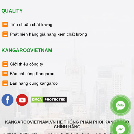
giá tốt
QUALITY
Tiêu chuẩn chất lượng
Phát hiện hàng giả hàng kém chất lượng
KANGAROOVIETNAM
Giới thiệu công ty
Báo chí cùng Kangaroo
Bán hàng cùng kangaroo
KANGAROOVIETNAM.VN HỆ THỐNG PHÂN PHỐI KANGAROO
CHÍNH HÃNG
Mua lõi 1,2,3 kangaroo chính hãng, giá tốt