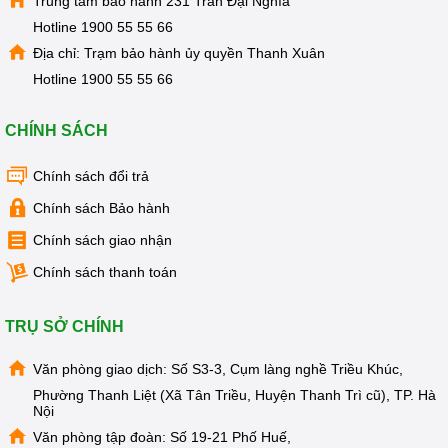
Trung tâm bảo hành 231 Trần Đại Nghĩa
lõi - vặn ngước chiều kim đồng hồ)
Hotline
1900 55 55 66
Bước
* Kangaroo luôn sản xuất cốc lọc thứ 1 là cốc lọc trong
Địa chỉ: Trạm bảo hành ủy quyền Thanh Xuân
3
suốt, để đảm bảo khách hàng có thể dễ dàng nhận thấy lõi
Hotline
1900 55 55 66
lọc còn sạch hay đã bị bẩn đóng cặn -> Từ đó tiến hành
thay lõi.
CHÍNH SÁCH
Bước
Rút lõi ra vệ sinh cốc lọc
4
Chính sách đổi trả
Chính sách Bảo hành
- Thay lõi mới (nhớ bóc lớp nilon ở lõi lọc ra) rồi
lắp lại ,
Chính sách giao nhận
Bước
+ Thay lõi 1,2 trước (để lõi 3 ở ngoài) - rồi bật
5
Chính sách thanh toán
máy, xả đi 2,3 ca nước.
+ Cuối cùng thay lõi 3 vào.
TRỤ SỞ CHÍNH
Văn phòng giao dịch: Số S3-3, Cụm làng nghề Triều Khúc,
Phường Thanh Liệt (Xã Tân Triều, Huyện Thanh Trì cũ), TP. Hà
Nội
Văn phòng tập đoàn: Số 19-21 Phố Huế,