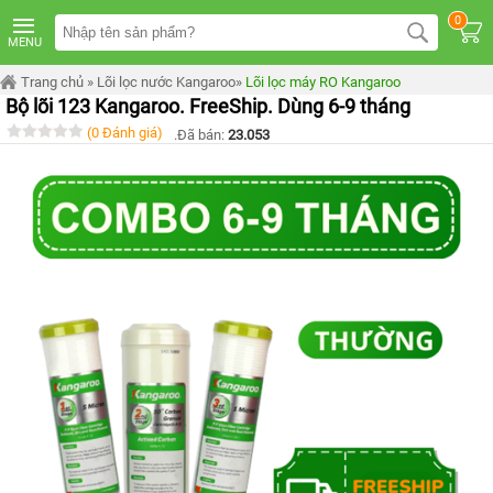
TRANG
0
CHỦ
MENU
MÁY
Trang chủ
»
Lõi lọc nước Kangaroo
»
Lõi lọc máy RO Kangaroo
LỌC
Bộ lõi 123 Kangaroo. FreeShip. Dùng 6-9 tháng
NƯỚC
KANGAROO
(0 Đánh giá)
.Đã bán:
23.053
ÂM
TỦ
MÁY
LỌC
NƯỚC
KANGAROO
TỦ
ĐỨNG
MÁY
LỌC
NƯỚC
KANGAROO
ĐỂ
BÀN
MÁY
LỌC
NƯỚC
RO