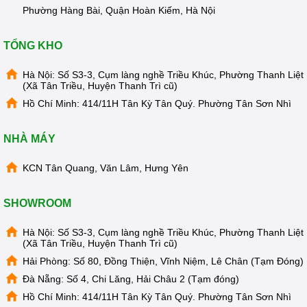
Phường Hàng Bài, Quận Hoàn Kiếm, Hà Nội
TỔNG KHO
Hà Nội: Số S3-3, Cụm làng nghề Triều Khúc, Phường Thanh Liệt
(Xã Tân Triều, Huyện Thanh Trì cũ)
Hồ Chí Minh: 414/11H Tân Kỳ Tân Quý. Phường Tân Sơn Nhì
NHÀ MÁY
Cốc lọc số 1 trong suốt để khách hàng dễ nhận biết lõi lọc
KCN Tân Quang, Văn Lâm, Hưng Yên
đã bẩn hay còn sạch
SHOWROOM
Thời gian thay lõi lọc nhanh hay chậm nhiều khi còn phụ
thuộc vào nguồn nước cấp vào mà bạn đang dùng. Chính vì
Hà Nội: Số S3-3, Cụm làng nghề Triều Khúc, Phường Thanh Liệt
vậy để giúp đỡ bạn trong quá trình thay lõi cũng như theo
(Xã Tân Triều, Huyện Thanh Trì cũ)
dõi định kỳ, chúng tôi có cho ra mắt
Câu lạc bộ thay lõi lọc
Hải Phòng: Số 80, Đồng Thiện, Vĩnh Niệm, Lê Chân (Tạm Đóng)
tại nhà
.
Đà Nẵng: Số 4, Chi Lăng, Hải Châu 2 (Tạm đóng)
Mua bộ lõi lọc nước kangaroo 1 2 3
Hồ Chí Minh: 414/11H Tân Kỳ Tân Quý. Phường Tân Sơn Nhì