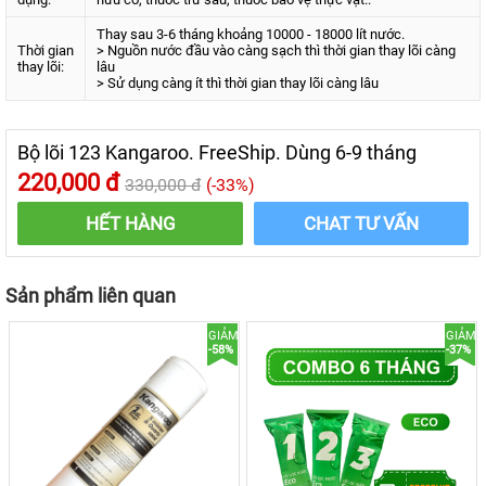
Thay sau 3-6 tháng khoảng 10000 - 18000 lít nước.
Thời gian
> Nguồn nước đầu vào càng sạch thì thời gian thay lõi càng
thay lõi:
lâu
> Sử dụng càng ít thì thời gian thay lõi càng lâu
Bộ lõi 123 Kangaroo. FreeShip. Dùng 6-9 tháng
220,000 đ
330,000 đ
(-33%)
HẾT HÀNG
CHAT TƯ VẤN
3 lõi lọc kangaroo tương ứng với 3 cốc lọc
Lõi
Hình
Sản phẩm liên quan
Công dụng
lọc
ảnh
GIẢM
GIẢM
Sợi PP
-58%
-37%
5 micro
- Loại bỏ chất bẩn, bùn đất, rỉ sét có kích
Lõi
thước trên 5 micron
số
- Thời gian thay: 3 tháng
(Điều kiện
1:
nước ở Việt Nam)