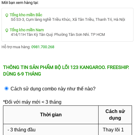
MẠI
Mời bạn xem hàng tại:
TIN
Tổng kho miền Bắc
TỨC
Số S3-3, Cụm làng nghề Triều Khúc, Xã Tân Triều, Thanh Trì, Hà Nội
SỰ
KIỆN
Tổng kho miền Nam
414/11H Tân Kỳ Tân Quý. Phường Tân Sơn Nhì. TP HCM
TƯ
VẤN
HƯỚNG
Hỗ trợ mua hàng:
0981.700.268
DẪN
CHƯƠNG
TRÌNH
THÔNG TIN SẢN PHẨM BỘ LÕI 123 KANGAROO. FREESHIP.
KANGAROO
DÙNG 6-9 THÁNG
CHƯƠNG
TRÌNH
Cách sử dụng combo này như thế nào?
DỊCH
VỤ
*Đối với máy mới < 3 tháng
KINH
NGHIỆM
Cách sử
HAY
Thời gian
dụng
GIỚI
THIỆU
- 3 tháng đầu
Thay lõi 1