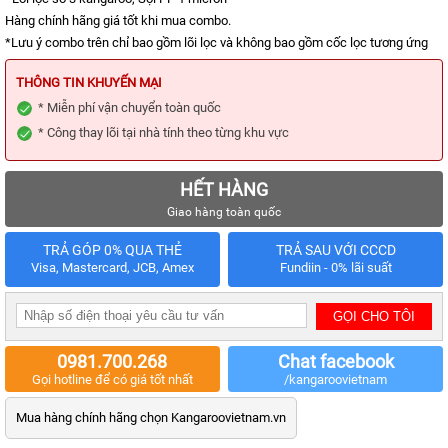
KIỆN
MÁY
Hàng chính hãng giá tốt khi mua combo.
LỌC
*Lưu ý combo trên chỉ bao gồm lõi lọc và không bao gồm cốc lọc tương ứng
NƯỚC
LỌC
THÔNG TIN KHUYẾN MẠI
TỔNG,
* Miễn phí vận chuyển toàn quốc
ĐẦU
NGUỒN,
* Công thay lõi tại nhà tính theo từng khu vực
CÔNG
NGHIỆP
HẾT HÀNG
THIẾT
BỊ
Giao hàng toàn quốc
NHÀ
BẾP
TRẢ GÓP 0% QUA THẺ
TRẢ SAU VỚI CCCD
KANGAROO
Visa, Mastercard, JCB, Amex
Fundiin - 0% lãi suất
BÌNH
NÓNG
LẠNH
HÀNG
0981.700.268
Chat facebook
GIA
Gọi hotline để có giá tốt nhất
/kangaroovietnam
DỤNG
Mua hàng chính hãng chọn Kangaroovietnam.vn
TIN
KHUYẾN