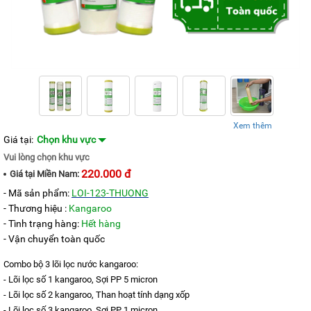
KANGAROO
MÁY
LỌC
NƯỚC
HYDROGEN
KANGAROO
MÁY
LỌC
NƯỚC
Xem thêm
NÓNG
Giá tại:
Chọn khu vực
LẠNH
KANGAROO
Vui lòng chọn khu vực
220.000 đ
Giá tại
Miền Nam:
CÂY
NƯỚC
- Mã sản phẩm:
LOI-123-THUONG
NÓNG
- Thương hiệu :
Kangaroo
LẠNH
KANGAROO
- Tình trạng hàng:
Hết hàng
- Vận chuyển toàn quốc
LÕI
LỌC
Combo bộ 3 lõi lọc nước kangaroo:
NƯỚC
KANGAROO
- Lõi lọc số 1 kangaroo, Sợi PP 5 micron
- Lõi lọc số 2 kangaroo, Than hoạt tính dạng xốp
LINH
- Lõi lọc số 3 kangaroo, Sợi PP 1 micron