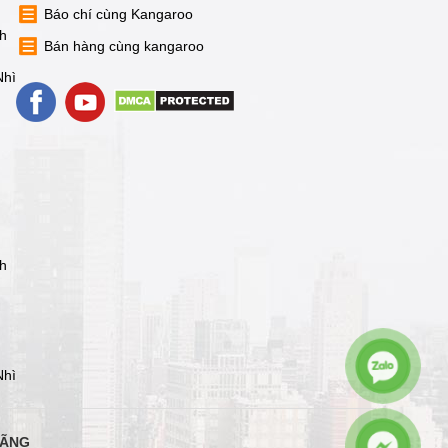
Báo chí cùng Kangaroo
nh
Bán hàng cùng kangaroo
Nhì
nh
Nhì
HÃNG