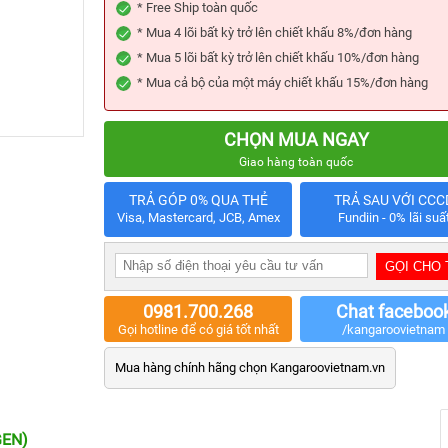
* Free Ship toàn quốc
* Mua 4 lõi bất kỳ trở lên chiết khấu 8%/đơn hàng
* Mua 5 lõi bất kỳ trở lên chiết khấu 10%/đơn hàng
* Mua cả bộ của một máy chiết khấu 15%/đơn hàng
CHỌN MUA NGAY
Giao hàng toàn quốc
TRẢ GÓP 0% QUA THẺ
TRẢ SAU VỚI CCC
Visa, Mastercard, JCB, Amex
Fundiin - 0% lãi suấ
0981.700.268
Chat faceboo
Gọi hotline để có giá tốt nhất
/kangaroovietnam
Mua hàng chính hãng chọn Kangaroovietnam.vn
GEN)