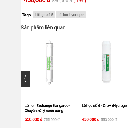
450,000 đ
550,000 đ
(-18%)
Thời hạn
bảo hành sản phẩm
được ghi căn cứ trê
ĐÂY
Tags
Lõi lọc số 5
Lõi lọc Hydrogen
Sản phẩm liên quan
ydrogen -
Lõi Ion Exchange Kangaroo -
Lõi lọc số 6 - OrpH (Hydroge
Micron
Chuyên xử lý nước cứng
550,000 đ
450,000 đ
 đ
755,000 đ
550,000 đ