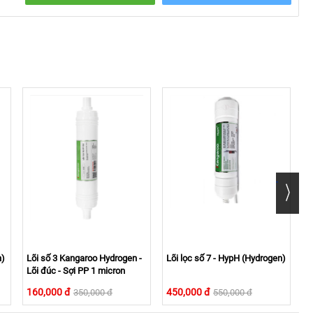
nphiếu bảo hành và/ hoặc tem bảo hành. Xem chi tiết:
TẠI
n)
Lõi số 3 Kangaroo Hydrogen -
Lõi lọc số 7 - HypH (Hydrogen)
L
Lõi đúc - Sợi PP 1 micron
L
160,000 đ
450,000 đ
1
350,000 đ
550,000 đ