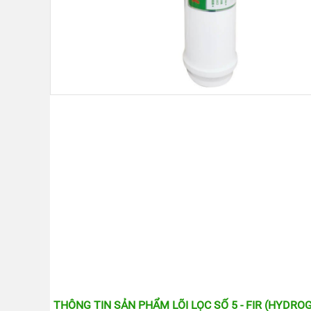
KANGAROO
MÁY
LỌC
NƯỚC
HYDROGEN
KANGAROO
MÁY
LỌC
NƯỚC
NÓNG
LẠNH
KANGAROO
CÂY
NƯỚC
NÓNG
LẠNH
KANGAROO
LÕI
LỌC
NƯỚC
KANGAROO
LINH
THÔNG TIN SẢN PHẨM LÕI LỌC SỐ 5 - FIR (HYDRO