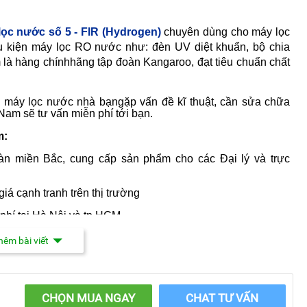
 lọc nước số 5
- FIR (Hydrogen)
chuyên dùng cho máy lọc
phụ kiện máy lọc RO nước như:
đèn UV diệt khuẩn, bộ chia
là hàng chínhhãng tập đoàn Kangaroo, đạt tiêu chuẩn chất
 máy lọc nước nhà bạngặp vấn đề kĩ thuật, cần sửa chữa
Nam sẽ tư vấn miễn phí tới bạn.
m:
àn miền Bắc, cung cấp sản phẩm cho các Đại lý và trực
iá cạnh tranh trên thị trường
phí tại Hà Nội và tp.HCM
i lòng cho khách hàng.
êm bài viết
 tại Kangaroo Việt Nam
 Tập đoàn KANGAROO sẽ được bảo hành theo thời gian
CHỌN MUA NGAY
CHAT TƯ VẤN