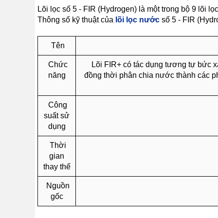
KIỆN
MÁY
Lõi lọc số 5 - FIR (Hydrogen) là một trong bộ 9 lõi l
LỌC
Thông số kỹ thuật của
lõi lọc nước
số 5 - FIR (Hydr
NƯỚC
LỌC
Tên
TỔNG,
ĐẦU
NGUỒN,
Chức
Lõi FIR+ có tác dụng tương tự bức x
CÔNG
năng
đồng thời phân chia nước thành các p
NGHIỆP
THIẾT
BỊ
Công
NHÀ
suất sử
BẾP
KANGAROO
dụng
BÌNH
Thời
NÓNG
LẠNH
gian
thay thế
HÀNG
GIA
Nguồn
DỤNG
gốc
TIN
KHUYẾN