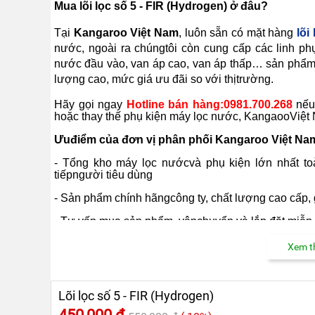
MẠI
Mua lõi lọc số 5 - FIR (Hydrogen) ở đâu?
TIN
Tại
Kangaroo Việt Nam
, luôn sẵn có mặt hàng
lõi
TỨC
nước, ngoài ra chúngtôi còn cung cấp các linh 
SỰ
KIỆN
nước đầu vào, van áp cao, van áp thấp… sản phẩm 
lượng cao, mức giá ưu đãi so với thịtrường.
TƯ
VẤN
Hãy gọi ngay
Hotline bán hàng:0981.700.268
nếu
HƯỚNG
DẪN
hoặc thay thế phụ kiện máy lọc nước, KangaooViệt 
Ưuđiểm của đơn vị phân phối Kangaroo Việt Na
CHƯƠNG
TRÌNH
KANGAROO
- Tổng kho máy lọc nướcvà phụ kiện lớn nhất to
tiếpngười tiêu dùng
CHƯƠNG
- Sản phẩm chính hãngcông ty, chất lượng cao cấp, g
TRÌNH
DỊCH
VỤ
- Tư vấn mua sản phẩm, vậnchuyển và lắp đặt miễn 
- Dịch vụ khách hàngchuyên nghiệp, mang tới sự hà
KINH
Xem th
NGHIỆM
HAY
Chínhsách bảo hành linh phụ kiện máy lọc nước
Tất cả sản phẩm KANGAROOđược phân phối bởi
GIỚI
Lõi lọc số 5 - FIR (Hydrogen)
THIỆU
được qui địnhtrong phiếu bảo hành.