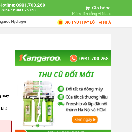
Hotline: 0981.700.268
Giỏ hàng
Online từ: 8h00 - 21h00
Kiếm tiền bằng Affiliate
ngaroo Hydrogen
DỊCH VỤ THAY LÕI TẠI NHÀ
ng máy
g khả