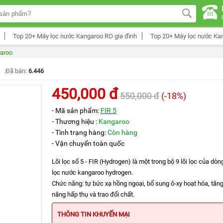
Top 20+ Máy lọc nước Kangaroo RO gia đình
Top 20+ Máy lọc nước Ka
garoo
.Đã bán:
6.446
450,000 đ
550,000 đ
(-18%)
- Mã sản phẩm:
FIR 5
- Thương hiệu :
Kangaroo
- Tình trạng hàng:
Còn hàng
- Vận chuyển toàn quốc
Lõi lọc số 5 - FIR (Hydrogen) là một trong bộ 9 lõi lọc của dò
lọc nước kangaroo hydrogen.
Chức năng: tự bức xạ hồng ngoại, bổ sung ô-xy hoạt hóa, tăn
năng hấp thụ và trao đổi chất.
THÔNG TIN KHUYẾN MẠI