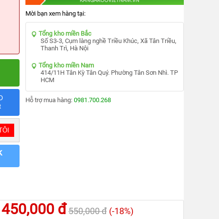
Mời bạn xem hàng tại:
Tổng kho miền Bắc
Số S3-3, Cụm làng nghề Triều Khúc, Xã Tân Triều,
Thanh Trì, Hà Nội
Tổng kho miền Nam
414/11H Tân Kỳ Tân Quý. Phường Tân Sơn Nhì. TP
HCM
D
Hỗ trợ mua hàng:
0981.700.268
t
k
450,000 đ
550,000 đ
(-18%)