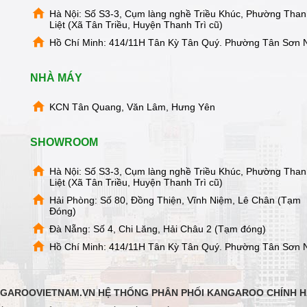
Hà Nội: Số S3-3, Cụm làng nghề Triều Khúc, Phường Tha
Liệt (Xã Tân Triều, Huyện Thanh Trì cũ)
Hồ Chí Minh: 414/11H Tân Kỳ Tân Quý. Phường Tân Sơn 
NHÀ MÁY
KCN Tân Quang, Văn Lâm, Hưng Yên
SHOWROOM
Hà Nội: Số S3-3, Cụm làng nghề Triều Khúc, Phường Tha
Liệt (Xã Tân Triều, Huyện Thanh Trì cũ)
Hải Phòng: Số 80, Đồng Thiện, Vĩnh Niệm, Lê Chân (Tạm
Đóng)
Đà Nẵng: Số 4, Chi Lăng, Hải Châu 2 (Tạm đóng)
Hồ Chí Minh: 414/11H Tân Kỳ Tân Quý. Phường Tân Sơn 
 nhắc lịch thay lõi hoàn toàn miễn phí khi đến thời
i nhà qua video call để khách hàng có thể thoải mái
GAROOVIETNAM.VN HỆ THỐNG PHÂN PHỐI KANGAROO CHÍNH 
hay lõi cho những lần tiếp theo.