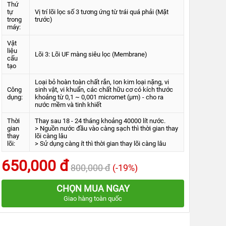
Thứ
tự
Vị trí lõi lọc số 3 tương ứng từ trái quá phải (Mặt
trong
trước)
máy:
Vật
liệu
Lõi 3: Lõi UF màng siêu lọc
(Membrane)
cấu
tạo
Loại bỏ hoàn toàn chất rắn, Ion kim loại nặng, vi
Công
sinh vật, vi khuẩn, các chất hữu cơ có kích thước
dụng:
khoảng từ 0,1 ~ 0,001 micromet (µm) - cho ra
nước mềm và tinh khiết
Thời
Thay sau 18 - 24 tháng khoảng 40000 lít nước.
gian
> Nguồn nước đầu vào càng sạch thì thời gian thay
thay
lõi càng lâu
lõi:
> Sử dụng càng ít thì thời gian thay lõi càng lâu
650,000 đ
800,000 đ
(-19%)
CHỌN MUA NGAY
Giao hàng toàn quốc