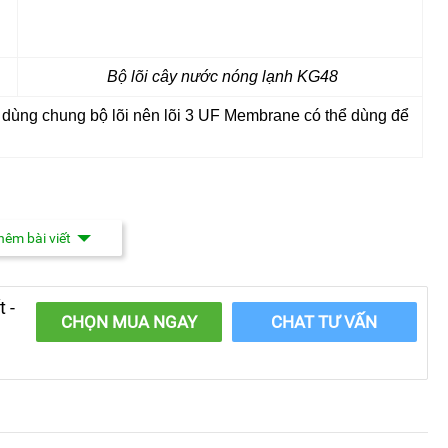
Bộ lõi cây nước nóng lạnh KG48
ùng chung bộ lõi nên lõi 3 UF Membrane có thể dùng để
êm bài viết
Mô tả
 rỗng thẩm thấu
 -
CHỌN MUA NGAY
CHAT TƯ VẤN
ị trí số 3 cây nước KG47 và KG48
oàn kim loại, tạp chất cho ra nước mềm và tinh khiết dùng
p
 tháng
 680.000Đ