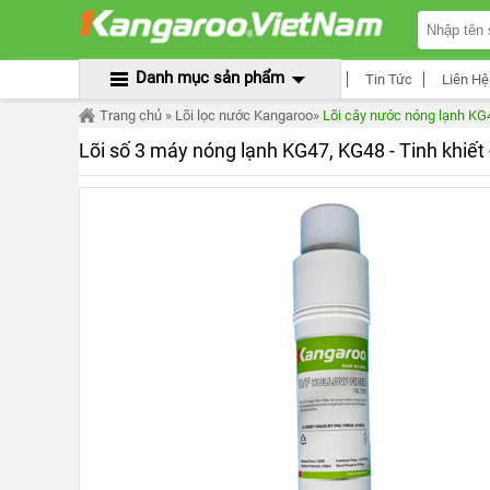
TRANG
CHỦ
MÁY
Danh mục sản phẩm
Tin Tức
Liên Hệ
LỌC
NƯỚC
Trang chủ
»
Lõi lọc nước Kangaroo
»
Lõi cây nước nóng lạnh KG
KANGAROO
ÂM
Lõi số 3 máy nóng lạnh KG47, KG48 - Tinh khiế
TỦ
MÁY
LỌC
NƯỚC
KANGAROO
TỦ
ĐỨNG
MÁY
LỌC
NƯỚC
KANGAROO
ĐỂ
BÀN
MÁY
LỌC
NƯỚC
RO