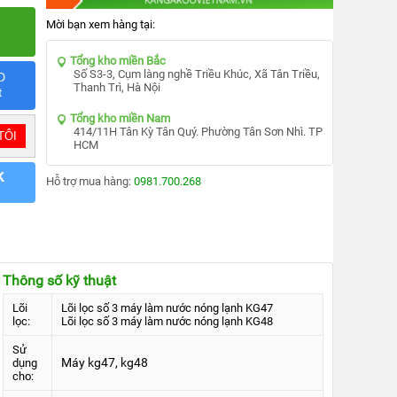
Mời bạn xem hàng tại:
Tổng kho miền Bắc
Số S3-3, Cụm làng nghề Triều Khúc, Xã Tân Triều,
D
Thanh Trì, Hà Nội
t
Tổng kho miền Nam
414/11H Tân Kỳ Tân Quý. Phường Tân Sơn Nhì. TP
HCM
k
Hỗ trợ mua hàng:
0981.700.268
Thông số kỹ thuật
Lõi
Lõi lọc số 3 máy làm nước nóng lạnh KG47
lọc:
Lõi lọc số 3 máy làm nước nóng lạnh KG48
Sử
Máy kg47, kg48
dụng
cho: