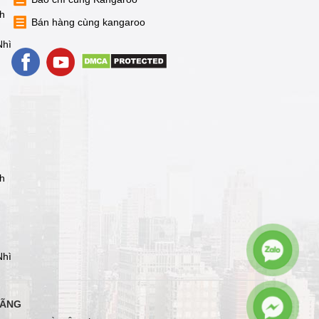
nh
Bán hàng cùng kangaroo
Nhì
nh
Nhì
HÃNG