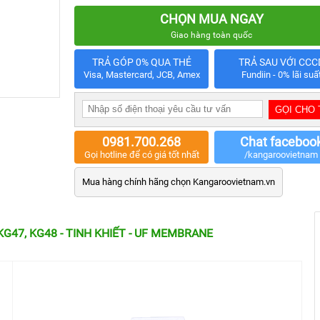
CHỌN MUA NGAY
Giao hàng toàn quốc
TRẢ GÓP 0% QUA THẺ
TRẢ SAU VỚI CCC
Visa, Mastercard, JCB, Amex
Fundiin - 0% lãi suấ
0981.700.268
Chat faceboo
Gọi hotline để có giá tốt nhất
/kangaroovietnam
Mua hàng chính hãng chọn Kangaroovietnam.vn
G47, KG48 - TINH KHIẾT - UF MEMBRANE