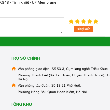
KG48 - Tinh khiết - UF Membrane
i nhà cùng Kangaroo Việt Nam
ng máy, chưa cần phải chờ đến khi nước đã đổi màu, bắt
Gửi ý kiến
i phải thay lõi lọc nước.
đặn nhằm mục đích tối thượng là giữ cho chất lượng nguồn
TRỤ SỞ CHÍNH
huẩn của lõi lọc để tự động nhắc lịch hoặc bất kỳ khi nào
otline 0981.700.268 để đặt lịch thay.
Văn phòng giao dịch: Số S3-3, Cụm làng nghề Triều Khúc,
Phường Thanh Liệt (Xã Tân Triều, Huyện Thanh Trì cũ), TP
Hà Nội
Văn phòng tập đoàn: Số 19-21 Phố Huế,
Phường Hàng Bài, Quận Hoàn Kiếm, Hà Nội
TỔNG KHO