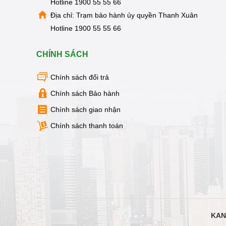
Hotline
1900 55 55 66
Địa chỉ: Trạm bảo hành ủy quyền Thanh Xuân
Hotline
1900 55 55 66
CHÍNH SÁCH
Chính sách đổi trả
Chính sách Bảo hành
Chính sách giao nhận
Chính sách thanh toán
✅ Kangaroo lưu thông tin khách hàng và tự động
gian.
✅ Kangaroo hướng dẫn khách hàng tự thay lõi tạ
KAN
thay bất kỳ khung giờ nào và không bị thu phí t