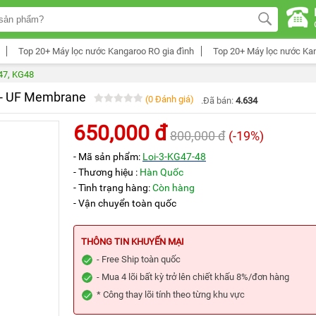
Top 20+ Máy lọc nước Kangaroo RO gia đình
Top 20+ Máy lọc nước Ka
47, KG48
t - UF Membrane
(0 Đánh giá)
.Đã bán:
4.634
650,000 đ
800,000 đ
(-19%)
- Mã sản phẩm:
Loi-3-KG47-48
- Thương hiệu :
Hàn Quốc
- Tình trạng hàng:
Còn hàng
- Vận chuyển toàn quốc
THÔNG TIN KHUYẾN MẠI
- Free Ship toàn quốc
- Mua 4 lõi bất kỳ trở lên chiết khấu 8%/đơn hàng
* Công thay lõi tính theo từng khu vực