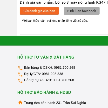
Đánh giá sản phẩm: Lõi số 3 máy nóng lạnh KG47, 
Gửi đánh giá của bạn
Bình luận facebook
Đăng ký đặt mua và thay lõi tạ
Kính thưa quý khách hàng! Sau một thời gian sử dụ
đầu có mùi lạ hay tắc nghẹt nước .... thì chúng ta mớ
Việc thay lõi cần được thực hiện định kỳ và đều 
nước nạp vào cơ thể là sạch và an toàn nhất.
HỖ TRỢ TƯ VẤN & ĐẶT HÀNG
KangarooViệtNam căn cứ vào thời hạn sử dụng tiêu c
khách hàng cần kiểm tra thay lõi có thể liên hệ đến h
Bán hàng & CSKH:
0981.700.268
Dịch vụ thay lõi lọc tại nhà
Đại lý/CTV:
0981.208.838
Hỗ trợ dự án B2B:
0981.700.268
HỖ TRỢ BẢO HÀNH & HDSD
Trung tâm bảo hành 231 Trần Đại Nghĩa