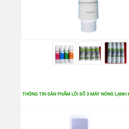
KANGAROO
MÁY
LỌC
NƯỚC
HYDROGEN
KANGAROO
MÁY
LỌC
NƯỚC
NÓNG
LẠNH
KANGAROO
CÂY
NƯỚC
NÓNG
LẠNH
KANGAROO
THÔNG TIN SẢN PHẨM LÕI SỐ 3 MÁY NÓNG LẠNH K
LÕI
LỌC
NƯỚC
KANGAROO
LINH