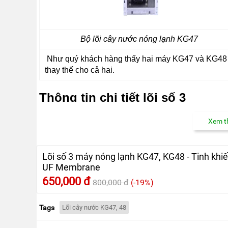
MẠI
TIN
TỨC
SỰ
Bộ lõi cây nước nóng lạnh KG47
KIỆN
Như quý khách hàng thấy hai máy KG47 và KG48 d
TƯ
VẤN
thay thế cho cả hai.
HƯỚNG
DẪN
Thông tin chi tiết lõi số 3
CHƯƠNG
TRÌNH
KANGAROO
Xem th
Tên lõi
CHƯƠNG
TRÌNH
Lõi số 3: màng siêu lọc UF
DỊCH
> Chất liệu: Sợi
Lõi số 3 máy nóng lạnh KG47, KG48 - Tinh khiết
Membrane
VỤ
> Tính năng:
UF Membrane
- Sử dụng cho v
KINH
650,000 đ
800,000 đ
(-19%)
NGHIỆM
- Loại bỏ hoàn t
HAY
để uống trực tiế
Tags
Lõi cây nước KG47, 48
- Tuổi thọ 18-24
GIỚI
THIỆU
> Giá niêm yết: