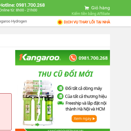
Hotline: 0981.700.268
Giỏ hàng
Online từ: 8h00 - 21h00
Kiếm tiền bằng Affiliate
ngaroo Hydrogen
DỊCH VỤ THAY LÕI TẠI NHÀ