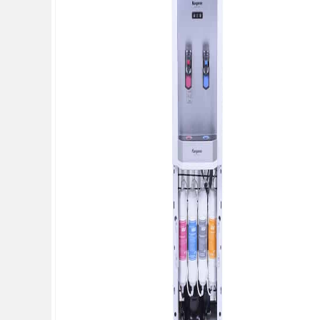
KIỆN
MÁY
LỌC
NƯỚC
LỌC
TỔNG,
ĐẦU
NGUỒN,
CÔNG
NGHIỆP
THIẾT
BỊ
NHÀ
BẾP
KANGAROO
BÌNH
NÓNG
LẠNH
HÀNG
GIA
DỤNG
TIN
KHUYẾN