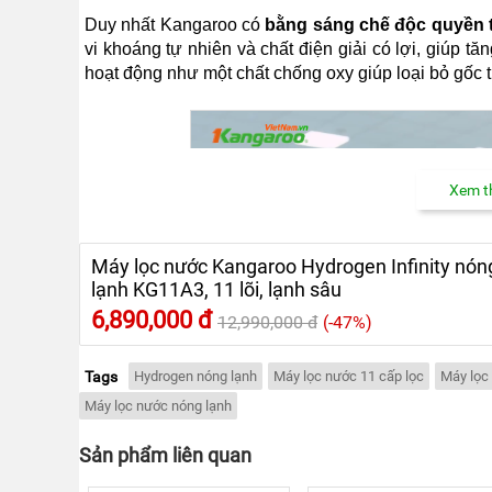
Duy nhất Kangaroo có
bằng sáng chế độc quyền t
vi khoáng tự nhiên và chất điện giải có lợi, giúp 
hoạt động như một chất chống oxy giúp loại bỏ gốc 
Xem th
Máy lọc nước Kangaroo Hydrogen Infinity nón
lạnh KG11A3, 11 lõi, lạnh sâu
6,890,000 đ
12,990,000 đ
(-47%)
Tags
Hydrogen nóng lạnh
Máy lọc nước 11 cấp lọc
Máy lọc
Máy lọc nước nóng lạnh
Sản phẩm liên quan