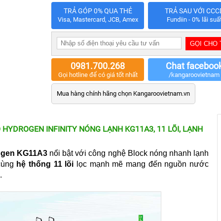
TRẢ GÓP 0% QUA THẺ
TRẢ SAU VỚI CCC
Visa, Mastercard, JCB, Amex
Fundiin - 0% lãi suấ
0981.700.268
Chat faceboo
Gọi hotline để có giá tốt nhất
/kangaroovietnam
Mua hàng chính hãng chọn Kangaroovietnam.vn
YDROGEN INFINITY NÓNG LẠNH KG11A3, 11 LÕI, LẠNH
rogen KG11A3
nổi bật với công nghệ Block nóng nhanh lạnh
 cùng
hệ thống 11 lõi
lọc mạnh mẽ mang đến nguồn nước
.