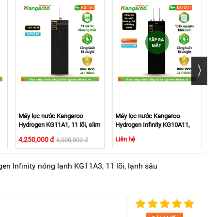
nh – lạnh sâu
g công nghệ Block giúp nước nóng nhanh, lạnh sâu. Nhiệt
10°C thỏa mãn nhiều mục đích sử dụng của gia đình đông
Máy lọc nước Kangaroo
Máy lọc nước Kangaroo
M
Hydrogen KG11A1, 11 lõi, slim
Hydrogen Infinity KG10A11,
H
nhỏ gọn
nóng nguội
n
4,250,000 đ
Liên hệ
3
8,000,000 đ
 Infinity nóng lạnh KG11A3, 11 lõi, lạnh sâu