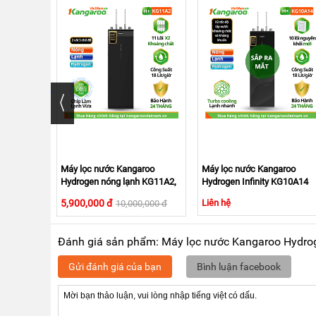
Công nghệ Block giúp nóng nha
Máy lọc nước Kangaroo Infinity KG11A3
sử dụn
độ nước nóng đạt 90 – 95°C, nước lạnh đạt 6 – 
thành viên.
roo
Máy lọc nước Kangaroo
Máy lọc nước Kangaroo
 KG11A2,
Hydrogen nóng lạnh KG11A2,
Hydrogen Infinity KG10A14
11 lõi, lạnh vừa
nóng lạnh
5,900,000 đ
Liên hệ
0,000 đ
10,000,000 đ
Đánh giá sản phẩm: Máy lọc nước Kangaroo Hydrogen
Gửi đánh giá của bạn
Bình luận facebook