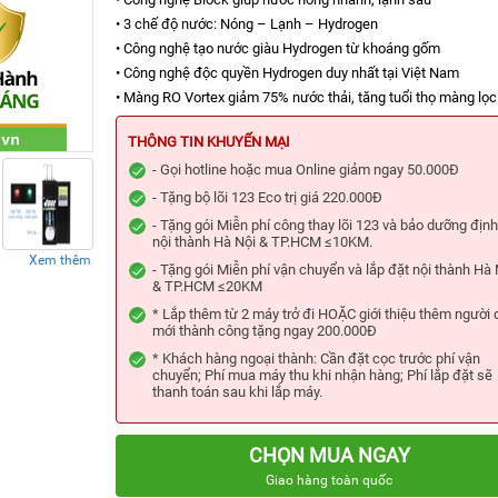
• 3 chế độ nước: Nóng – Lạnh – Hydrogen
• Công nghệ tạo nước giàu Hydrogen từ khoáng gốm
• Công nghệ độc quyền Hydrogen duy nhất tại Việt Nam
• Màng RO Vortex giảm 75% nước thải, tăng tuổi thọ màng lọc
THÔNG TIN KHUYẾN MẠI
- Gọi hotline hoặc mua Online giảm ngay 50.000Đ
- Tặng bộ lõi 123 Eco trị giá 220.000Đ
- Tặng gói Miễn phí công thay lõi 123 và bảo dưỡng định
nội thành Hà Nội & TP.HCM ≤10KM.
Xem thêm
- Tặng gói Miễn phí vận chuyển và lắp đặt nội thành Hà 
& TP.HCM ≤20KM
* Lắp thêm từ 2 máy trở đi HOẶC giới thiệu thêm người
mới thành công tặng ngay 200.000Đ
* Khách hàng ngoại thành: Cần đặt cọc trước phí vận
chuyển; Phí mua máy thu khi nhận hàng; Phí lắp đặt sẽ
thanh toán sau khi lắp máy.
CHỌN MUA NGAY
Giao hàng toàn quốc