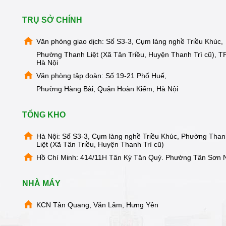
TRỤ SỞ CHÍNH
Văn phòng giao dịch: Số S3-3, Cụm làng nghề Triều Khúc,
Phường Thanh Liệt (Xã Tân Triều, Huyện Thanh Trì cũ), TP
Hà Nội
Văn phòng tập đoàn: Số 19-21 Phố Huế,
Phường Hàng Bài, Quận Hoàn Kiếm, Hà Nội
TỔNG KHO
Hà Nội: Số S3-3, Cụm làng nghề Triều Khúc, Phường Tha
Liệt (Xã Tân Triều, Huyện Thanh Trì cũ)
Hồ Chí Minh: 414/11H Tân Kỳ Tân Quý. Phường Tân Sơn 
NHÀ MÁY
 lạnh độc lập giúp việc sử dụng
Máy lọc nước Kangaroo
ó thể lấy nước nhanh chóng.
KCN Tân Quang, Văn Lâm, Hưng Yên