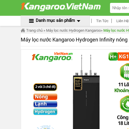
TRANG
CHỦ
MÁY
Danh mục sản phẩm
Tin Tức
Liên Hệ
LỌC
NƯỚC
Trang chủ
»
Máy lọc nước Hydrogen Kangaroo
»
Máy lọc nước H
KANGAROO
ÂM
Máy lọc nước Kangaroo Hydrogen Infinity nóng l
TỦ
MÁY
LỌC
NƯỚC
KANGAROO
TỦ
ĐỨNG
MÁY
LỌC
NƯỚC
KANGAROO
ĐỂ
BÀN
MÁY
LỌC
NƯỚC
RO