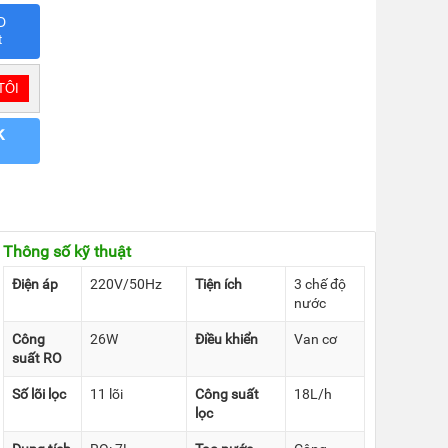
D
t
k
Thông số kỹ thuật
Điện áp
220V/50Hz
Tiện ích
3 chế độ
nước
Công
26W
Điều khiển
Van cơ
suất RO
Số lõi lọc
11 lõi
Công suất
18L/h
lọc