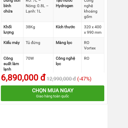
Dung tích
RO: 7L –
Tạo nước
Công
bình
Nóng: 0.8L –
Hydrogen
nghệ
chứa
Lạnh: 1L
khoáng
gốm
Khối
38Kg
Kích thước
320 x 400
lượng
x 990 mm
Kiểu máy
Tủ đứng
Màng lọc
RO
Vortex
Công
70W
Công nghệ
RO
suất làm
lọc
lạnh
6,890,000 đ
12,990,000 đ
(-47%)
Công
528W
Bảo hành
24 tháng
suất làm
CHỌN MUA NGAY
nóng
Giao hàng toàn quốc