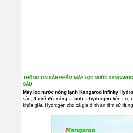
KIỆN
MÁY
LỌC
NƯỚC
LỌC
TỔNG,
ĐẦU
NGUỒN,
CÔNG
NGHIỆP
THIẾT
BỊ
NHÀ
BẾP
KANGAROO
THÔNG TIN SẢN PHẨM MÁY LỌC NƯỚC KANGAROO H
SÂU
BÌNH
NÓNG
Máy lọc nước nóng lạnh Kangaroo Infinity Hyd
LẠNH
sâu,
3 chế độ nóng – lạnh – hydrogen
tiện lợi,
khỏe giàu Hydrogen cho cả gia đình an tâm sử dụng
HÀNG
GIA
DỤNG
TIN
KHUYẾN