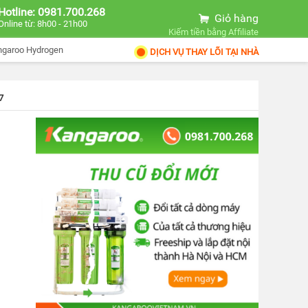
Hotline: 0981.700.268
Giỏ hàng
Online từ: 8h00 - 21h00
Kiếm tiền bằng Affiliate
ngaroo Hydrogen
DỊCH VỤ THAY LÕI TẠI NHÀ
7