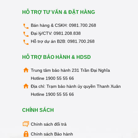
HỖ TRỢ TƯ VẤN & ĐẶT HÀNG
Bán hàng & CSKH:
0981.700.268
Đại lý/CTV:
0981.208.838
Hỗ trợ dự án B2B:
0981.700.268
HỖ TRỢ BẢO HÀNH & HDSD
Trung tâm bảo hành 231 Trần Đại Nghĩa
Hotline
1900 55 55 66
Địa chỉ: Trạm bảo hành ủy quyền Thanh Xuân
Hotline
1900 55 55 66
2 vòi – 3 van xoay tiện lợi
CHÍNH SÁCH
Sử dụng 3 van xoay bền bỉ với 2 vòi nước nóng –
KG11A3 r
ất đơn giản, chỉ cần thao tác xoay, bạn c
Chính sách đổi trả
Chính sách Bảo hành