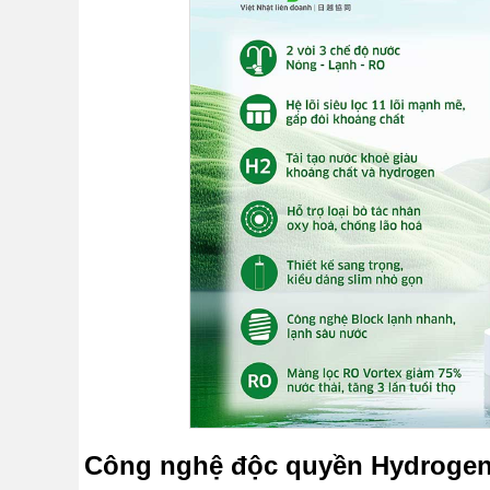
MẠI
TIN
TỨC
SỰ
KIỆN
TƯ
VẤN
HƯỚNG
DẪN
CHƯƠNG
TRÌNH
KANGAROO
CHƯƠNG
TRÌNH
DỊCH
VỤ
KINH
NGHIỆM
HAY
GIỚI
Công nghệ độc quyền Hydrogen 
THIỆU