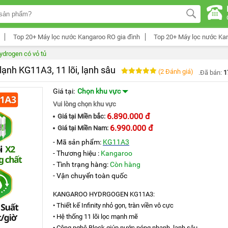
Top 20+ Máy lọc nước Kangaroo RO gia đình
Top 20+ Máy lọc nước Ka
ydrogen có vỏ tủ
ạnh KG11A3, 11 lõi, lạnh sâu
(2 Đánh giá)
.Đã bán:
1
Giá tại:
Chọn khu vực
Vui lòng chọn khu vực
6.890.000 đ
Giá tại
Miền bắc:
6.990.000 đ
Giá tại
Miền Nam:
- Mã sản phẩm:
KG11A3
- Thương hiệu :
Kangaroo
- Tình trạng hàng:
Còn hàng
- Vận chuyển toàn quốc
KANGAROO HYDRGOGEN KG11A3:
• Thiết kế Infinity nhỏ gọn, tràn viền vô cực
• Hệ thống 11 lõi lọc mạnh mẽ
• Công nghệ Block giúp nước nóng nhanh, lạnh sâu