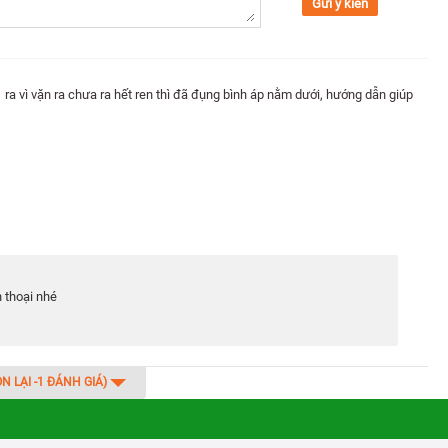
Gửi ý kiến
 ra vì vặn ra chưa ra hết ren thì đã đụng bình áp nằm dưới, hướng dẫn giúp
ydrogen
ện ích. Dung tích bình nóng 0.8 lít và bình lạnh 1 lít sẽ đáp
ế,…
 thoại nhé
ÒN LẠI
-1
ĐÁNH GIÁ)