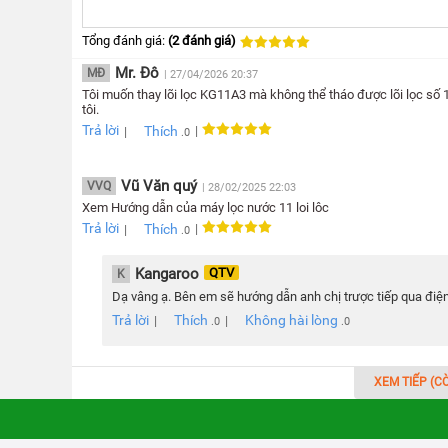
Tổng đánh giá:
(2 đánh giá)
Mr. Đô
MĐ
| 27/04/2026 20:37
Tôi muốn thay lõi lọc KG11A3 mà không thể tháo được lõi lọc số 1
tôi.
Trả lời
Thích
|
|
.0
3 chế độ nước Nóng – Lạnh – H
Vũ Văn quý
VVQ
| 28/02/2025 22:03
Xem Hướng dẫn của máy lọc nước 11 loi lôc
Trả lời
Thích
|
|
KG11A3
tích hợp 3 chế độ nóng – lạnh – hydrogen ti
.0
ứng đa dạng nhu cầu ăn uống, nấu nướng, pha ch
Kangaroo
QTV
K
Dạ vâng ạ. Bên em sẽ hướng dẫn anh chị trược tiếp qua điện
Trả lời
Thích
Không hài lòng
|
|
.0
.0
XEM TIẾP (C