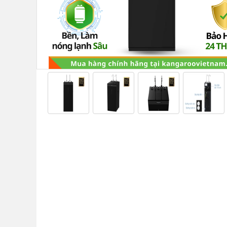
KANGAROO
MÁY
LỌC
NƯỚC
HYDROGEN
KANGAROO
MÁY
LỌC
NƯỚC
NÓNG
LẠNH
KANGAROO
CÂY
NƯỚC
NÓNG
LẠNH
KANGAROO
LÕI
LỌC
NƯỚC
KANGAROO
LINH