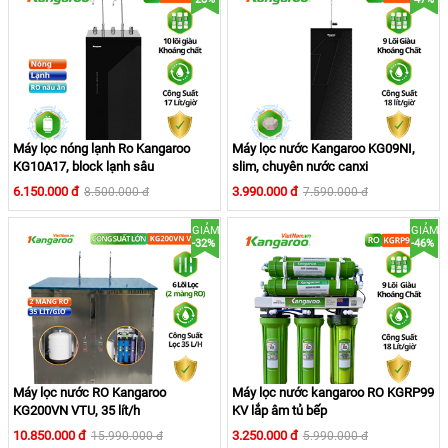
Thiết kế máy vỏ Vtu sang trọng, dễ dàng lắp đặt
cho mọi không gian
Máy lọc nước RO
Kangaroo KG110 VTU
được sử dụng nhiều
Máy lọc nóng lạnh Ro Kangaroo
Máy lọc nước Kangaroo KG09NI,
cho gia đình, văn phòng, công ty trong những không gian
KG10A17, block lạnh sâu
slim, chuyên nước canxi
hiện đại. Máy dễ dàng lắp đặt chỉ cần người dùng cung cấp
6.150.000 đ
3.990.000 đ
8.500.000 đ
7.590.000 đ
đầy đủ nước đầu vào và đầu ra cho nước thải.
GIẢM
GIẢM
-32%
-46%
Máy lọc nước RO Kangaroo
Máy lọc nước kangaroo RO KGRP99
KG200VN VTU, 35 lít/h
KV lắp âm tủ bếp
10.850.000 đ
3.250.000 đ
15.990.000 đ
5.990.000 đ