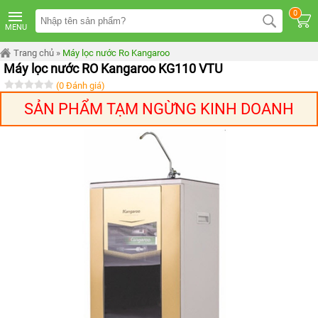
TRANG
0
CHỦ
MENU
MÁY
Trang chủ
»
Máy lọc nước Ro Kangaroo
LỌC
Máy lọc nước RO Kangaroo KG110 VTU
NƯỚC
KANGAROO
(0 Đánh giá)
ÂM
TỦ
SẢN PHẨM TẠM NGỪNG KINH DOANH
MÁY
LỌC
NƯỚC
KANGAROO
TỦ
ĐỨNG
MÁY
LỌC
NƯỚC
KANGAROO
ĐỂ
BÀN
MÁY
LỌC
NƯỚC
RO