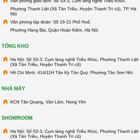
Văn phòng giao dịch: Số S3-3, Cụm làng nghề Triều Khúc,
Xem chi tiết 
TẠI ĐÂY
 thông tin về sản phẩm, phụ kiện máy 
Phường Thanh Liệt (Xã Tân Triều, Huyện Thanh Trì cũ), TP. Hà
lọc nước RO Kangaroo và thời gian bảo hành chính hãng. 
Nội
Hoặc Quý khách vui lòng liên hệ 
Hotline bán hàng: 
Văn phòng tập đoàn: Số 19-21 Phố Huế,
0981.700.268
Phường Hàng Bài, Quận Hoàn Kiếm, Hà Nội
Xem Thêm :
máy lọc nước kangaroo kg109a
|
máy lọc nước
TỔNG KHO
kangaroo kg100ha |
máy lọc nước kangaroo kg100hq
|
máy
lọc nước kangaroo kg110
|
máy lọc nước kangaroo kg104a
|
Hà Nội: Số S3-3, Cụm làng nghề Triều Khúc, Phường Thanh Liệt
máy lọc nước kangaroo kg108a
(Xã Tân Triều, Huyện Thanh Trì cũ)
Hồ Chí Minh: 414/11H Tân Kỳ Tân Quý. Phường Tân Sơn Nhì
NHÀ MÁY
KCN Tân Quang, Văn Lâm, Hưng Yên
SHOWROOM
Hà Nội: Số S3-3, Cụm làng nghề Triều Khúc, Phường Thanh Liệt
(Xã Tân Triều, Huyện Thanh Trì cũ)