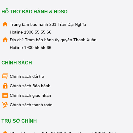
HỖ TRỢ BẢO HÀNH & HDSD
Trung tâm bảo hành 231 Trần Đại Nghĩa
Hotline
1900 55 55 66
Địa chỉ: Trạm bảo hành ủy quyền Thanh Xuân
Hotline
1900 55 55 66
CHÍNH SÁCH
Chính sách đổi trả
Xem thêm:
Máy lọc nước
,
máy lọc nước gia đình,
máy lọc
Chính sách Bảo hành
nước kangaroo,
máy lọc nước nano,
máy lọc nước ro
Chính sách giao nhận
Chính sách bảo hành và dịch vụ tại
Chính sách thanh toán
Kangaroovietnam
Tất cả sản phẩm được phân phối bởi Tập đoàn KANGAROO 
TRỤ SỞ CHÍNH
sẽ được bảo hành theo thời gian được qui định trong phiếu 
bảo hành.