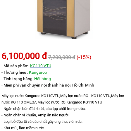
KANGAROO
MÁY
LỌC
NƯỚC
HYDROGEN
KANGAROO
MÁY
LỌC
NƯỚC
6,100,000 đ
NÓNG
7,200,000 đ
(-15%)
LẠNH
KANGAROO
- Mã sản phẩm:
KG110 VTU
- Thương hiệu :
Kangaroo
CÂY
- Tình trạng hàng:
Hết hàng
NƯỚC
NÓNG
- Miễn phí vận chuyển nội thành hà nội, Hồ Chí Minh
LẠNH
KANGAROO
Máy lọc nước Kangaroo KG110VTU,Máy lọc nước RO - KG110 VTU,Máy lọc
nước KG 110 OMEGA,Máy lọc nước RO Kangaroo KG110 VTU
LÕI
LỌC
- Ngăn chặn bùn đất rỉ sét, các tạp chất trong nước.
NƯỚC
- Ngăn chặn vi khuẩn, Amip ăn não người.
KANGAROO
- Loại bỏ độc tố và các chất gây ung thư, viêm da.
LINH
- Khử mùi, làm mềm nước.