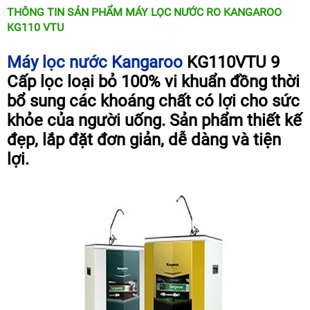
MẠI
THÔNG TIN SẢN PHẨM MÁY LỌC NƯỚC RO KANGAROO
KG110 VTU
TIN
TỨC
SỰ
KIỆN
Máy lọc nước Kangaroo
KG110VTU 9
Cấp lọc loại bỏ 100% vi khuẩn đồng thời
TƯ
VẤN
bổ sung các khoáng chất có lợi cho sức
HƯỚNG
DẪN
khỏe của người uống. Sản phẩm thiết kế
đẹp, lắp đặt đơn giản, dễ dàng và tiện
CHƯƠNG
TRÌNH
lợi.
KANGAROO
CHƯƠNG
TRÌNH
DỊCH
VỤ
KINH
NGHIỆM
HAY
GIỚI
THIỆU