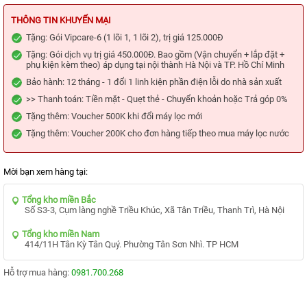
KIỆN
MÁY
THÔNG TIN KHUYẾN MẠI
LỌC
NƯỚC
Tặng: Gói Vipcare-6 (1 lõi 1, 1 lõi 2), trị giá 125.000Đ
Tặng: Gói dịch vụ trị giá 450.000Đ. Bao gồm (Vận chuyển + lắp đặt +
LỌC
phụ kiện kèm theo) áp dụng tại nội thành Hà Nội và TP. Hồ Chí Minh
TỔNG,
ĐẦU
Bảo hành: 12 tháng - 1 đổi 1 linh kiện phần điện lỗi do nhà sản xuất
NGUỒN,
CÔNG
>> Thanh toán: Tiền mặt - Quẹt thẻ - Chuyển khoản hoặc Trả góp 0%
NGHIỆP
Tặng thêm: Voucher 500K khi đổi máy lọc mới
THIẾT
Tặng thêm: Voucher 200K cho đơn hàng tiếp theo mua máy lọc nước
BỊ
NHÀ
BẾP
Mời bạn xem hàng tại:
KANGAROO
BÌNH
Tổng kho miền Bắc
NÓNG
Số S3-3, Cụm làng nghề Triều Khúc, Xã Tân Triều, Thanh Trì, Hà Nội
LẠNH
Tổng kho miền Nam
HÀNG
414/11H Tân Kỳ Tân Quý. Phường Tân Sơn Nhì. TP HCM
GIA
DỤNG
Hỗ trợ mua hàng:
0981.700.268
TIN
KHUYẾN