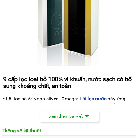
9 cấp lọc loại bỏ 100% vi khuẩn, nước sạch có bổ
sung khoáng chất, an toàn
• Lõi lọc số 5: Nano silver - Omega:
Lõi lọc nước
này ứng
dụng công nghệ Nano sikver, có tính năng diệt khuẩn mạnh
mẽ, diệt đến 99,99% các loại vi trùng, vi khuẩn, các bào tử
Xem thêm bài viết
nấm có trong nước. Chống tái phát triển các laoij vi khuẩn
sau lọc.
Thông số kỹ thuật
• Lõi 6: Alkaline - Omega: Có tác dụng cân bằng độ PH, bổ