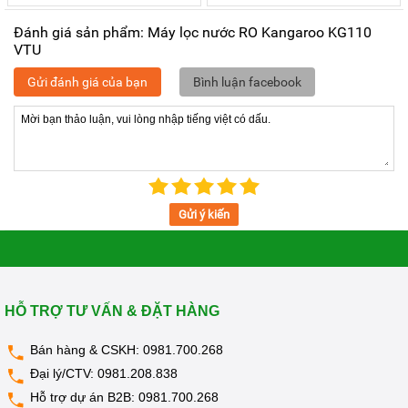
Đánh giá sản phẩm: Máy lọc nước RO Kangaroo KG110
VTU
Gửi đánh giá của bạn
Bình luận facebook
Vòi lấy nước ionx sáng bóng, chống gỉ, ăn mòn và
an toàn cho nguồn nước đầu ra uống trực tiếp
Gửi ý kiến
HỖ TRỢ TƯ VẤN & ĐẶT HÀNG
Bán hàng & CSKH:
0981.700.268
Đại lý/CTV:
0981.208.838
Hỗ trợ dự án B2B:
0981.700.268