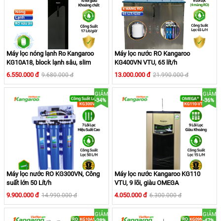
Máy lọc nước RO Kangaroo KG110 VTU hoạt động liên tục
cho lấy nước uống liên tục, khoảng 5-7 người uống, tiện lợi.
Máy lọc nóng lạnh Ro Kangaroo
Máy lọc nước RO Kangaroo
KG10A18, block lạnh sâu, slim
KG400VN VTU, 65 lít/h
6.550.000 đ
13.000.000 đ
9.680.000 đ
21.990.000 đ
GIẢM
GIẢM
-34%
-36%
Máy lọc nước RO KG300VN, Công
Máy lọc nước Kangaroo KG110
suất lớn 50 Lít/h
VTU, 9 lõi, giàu OMEGA
9.900.000 đ
4.050.000 đ
14.990.000 đ
6.300.000 đ
GIẢM
GIẢM
-28%
-47%