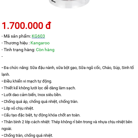
KANGAROO
MÁY
LỌC
1.700.000 đ
NƯỚC
HYDROGEN
KANGAROO
- Mã sản phẩm:
KG603
- Thương hiệu :
Kangaroo
MÁY
LỌC
- Tình trạng hàng:
Còn hàng
NƯỚC
-
NÓNG
LẠNH
• Đa chức năng: Sữa đậu nành, sữa bột gạo, Sữa ngũ cốc, Cháo, Súp, Sinh tố
KANGAROO
lạnh.
CÂY
• Điều khiển vi mạch tự động.
NƯỚC
• Thiết kế không lưới lọc dễ dàng làm sạch.
NÓNG
LẠNH
• Lưỡi dao cảm biến, Inox siêu bền.
KANGAROO
• Chống quá áp, chống quá nhiệt, chống tràn.
• Lớp vỏ chịu nhiệt.
LÕI
LỌC
• Cấu tạo đặc biệt, tự động khóa chốt an toàn.
NƯỚC
• Thân bình 2 lớp cách nhiệt: Thép không rỉ bên trong và nhựa chịu nhiệt bên
KANGAROO
ngoài.
LINH
• Chống tràn, chống quá nhiệt.