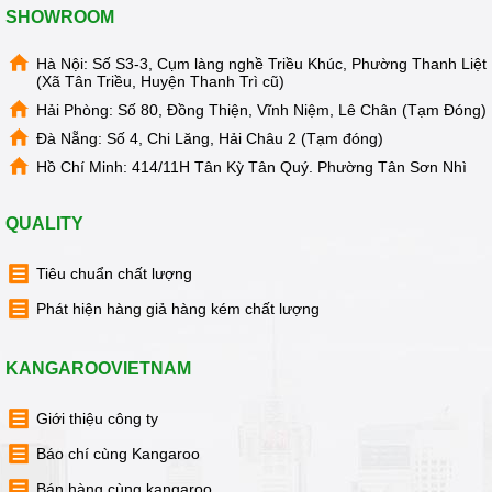
SHOWROOM
Hà Nội: Số S3-3, Cụm làng nghề Triều Khúc, Phường Thanh Liệt
(Xã Tân Triều, Huyện Thanh Trì cũ)
Hải Phòng: Số 80, Đồng Thiện, Vĩnh Niệm, Lê Chân (Tạm Đóng)
Đà Nẵng: Số 4, Chi Lăng, Hải Châu 2 (Tạm đóng)
Hồ Chí Minh: 414/11H Tân Kỳ Tân Quý. Phường Tân Sơn Nhì
QUALITY
Tiêu chuẩn chất lượng
Phát hiện hàng giả hàng kém chất lượng
Có thể nói, đồ ăn thức uống ở bên ngoài không thiếu nhưng
nếuđược tự tay mình làm những đồ uống vừa ngon, vừa bổ,
KANGAROOVIETNAM
vừa sạch sẽ dành cho cảgia đình thì còn tuyệt vời hơn, đúng
không? Máy xay sữa đậu nành Kangaroo KG603sẽ giúp bạn
Giới thiệu công ty
có ngay những cốc sữa đậu nành chỉ trong 15 phút, vì thế
Báo chí cùng Kangaroo
hãy nhanhchóng rinh sản phẩm này về gia đình mình bằng
cách gọi đến số 1900 63 64 06 đểđược tư vấn.
Bán hàng cùng kangaroo