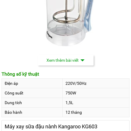
Xem thêm bài viết
KG603 là thiết bị đa chức năng. Nó có thể làm sữa đậu
Thông số kỹ thuật
nành,làm sữa bột gạo, sữa ngũ cốc, cháo, súp, sinh tố lạnh…
giúp bạn có thể thưởngthức được tất cả các món đồ uống
Điện áp
220V/50Hz
thơm ngon, bổ dưỡng và hấp dẫn nhất.
Công suất
750W
Dung tích
1,5L
Bảo hành
12 tháng
Máy xay sữa đậu nành Kangaroo KG603