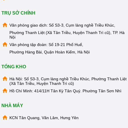
TRỤ SỞ CHÍNH
Văn phòng giao dịch: Số S3-3, Cụm làng nghề Triều Khúc,
Động cơ khỏe, công suất 750W, dễ dàng có thể xay được các
Phường Thanh Liệt (Xã Tân Triều, Huyện Thanh Trì cũ), TP. Hà
loạihạt trong thời gian ngắn. Máy êm, không gây rung lắc
Nội
hoặc ảnh hưởng đến khônggian xung quanh. Máy thiết kế
Văn phòng tập đoàn: Số 19-21 Phố Huế,
không lưới lọc, dễ dàng cọ rửa và làm sạch cốixay ngay sau
Phường Hàng Bài, Quận Hoàn Kiếm, Hà Nội
khi dùng.
Máy xay sữa đậu nành Kangaroo KG603 có hệ thống an
TỔNG KHO
toàn. Thiếtkế chống quá áp, chống quá nhiệt, chống tràn, tự
động khóa chốt khi có bất kỳ mộtsự cố nào xảy ra.
Hà Nội: Số S3-3, Cụm làng nghề Triều Khúc, Phường Thanh Liệt
(Xã Tân Triều, Huyện Thanh Trì cũ)
Hồ Chí Minh: 414/11H Tân Kỳ Tân Quý. Phường Tân Sơn Nhì
NHÀ MÁY
KCN Tân Quang, Văn Lâm, Hưng Yên