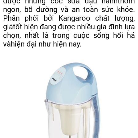
được những cốc sữa đậu nànhthơm
MẠI
ngon, bổ dưỡng và an toàn sức khỏe.
TIN
Phân phối bởi Kangaroo chất lượng,
TỨC
SỰ
giátốt hiện đang được nhiều gia đình lựa
KIỆN
chọn, nhất là trong cuộc sống hối hả
TƯ
VẤN
vàhiện đại như hiện nay.
HƯỚNG
DẪN
CHƯƠNG
TRÌNH
KANGAROO
CHƯƠNG
TRÌNH
DỊCH
VỤ
KINH
NGHIỆM
HAY
GIỚI
THIỆU