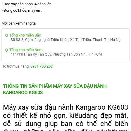
KIỆN
• Dao xay sắc nhọn, 4 cánh lớn
MÁY
LỌC
• Động cơ khỏe, máy êm.
NƯỚC
Mời bạn xem hàng tại:
LỌC
TỔNG,
ĐẦU
Tổng kho miền Bắc
NGUỒN,
Số S3-3, Cụm làng nghề Triều Khúc, Xã Tân Triều, Thanh Trì, Hà Nội
CÔNG
NGHIỆP
Tổng kho miền Nam
414/11H Tân Kỳ Tân Quý. Phường Tân Sơn Nhì. TP HCM
THIẾT
BỊ
NHÀ
Hỗ trợ mua hàng:
0981.700.268
BẾP
KANGAROO
BÌNH
THÔNG TIN SẢN PHẨM MÁY XAY SỮA ĐẬU NÀNH
NÓNG
KANGAROO KG603
LẠNH
HÀNG
Máy xay sữa đậu nành Kangaroo KG603
GIA
DỤNG
có thiết kế nhỏ gọn, kiểudáng đẹp mắt,
dễ sử dụng giúp bạn có thể chế biến
TIN
KHUYẾN