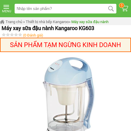
TRANG
0
CHỦ
MENU
MÁY
Trang chủ
»
Thiết bị nhà bếp Kangaroo
»
Máy xay sữa đậu nành
LỌC
Máy xay sữa đậu nành Kangaroo KG603
NƯỚC
KANGAROO
(0 Đánh giá)
ÂM
TỦ
SẢN PHẨM TẠM NGỪNG KINH DOANH
MÁY
LỌC
NƯỚC
KANGAROO
TỦ
ĐỨNG
MÁY
LỌC
NƯỚC
KANGAROO
ĐỂ
BÀN
MÁY
LỌC
NƯỚC
RO