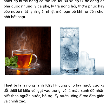
nhiệt độ nước nóng có thể lên tới 80-95 độ C, dễ dàng để
MẠI
pha được những ly cà phê, ly trà nóng hổi, thơm phức hay
TIN
cốc nước mát lạnh giải nhiệt mời bạn bè khi họ đến chơi
TỨC
nhà bất chợt.
SỰ
KIỆN
TƯ
VẤN
HƯỚNG
DẪN
CHƯƠNG
TRÌNH
KANGAROO
CHƯƠNG
TRÌNH
DỊCH
VỤ
KINH
Thiết bị làm nóng lạnh KG31H cũng cho lấy nước cực kỳ
NGHIỆM
dễ, thiết kế kiểu vòi gạt vào trong, với 2 màu xanh đỏ nhận
HAY
biết theo nguồn nước, hỗ trợ lấy nước uống được đơn giản
GIỚI
và chính xác.
THIỆU