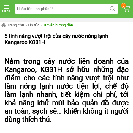
TRANG
0
CHỦ
MENU
MÁY
LỌC
Trang chủ
»
Tin tức
»
Tư vấn hướng dẫn
NƯỚC
KANGAROO
5 tính năng vượt trội của cây nước nóng lạnh
ÂM
Kangaroo KG31H
TỦ
MÁY
LỌC
Nằm trong cây nước liên doanh của
NƯỚC
KANGAROO
Kangaroo, KG31H sở hữu những đặc
TỦ
ĐỨNG
điểm cho các tính năng vượt trội như
làm nóng lạnh nước tiện lợi, chế độ
MÁY
LỌC
làm lạnh nhanh, tiết kiệm chi phí, tới
NƯỚC
KANGAROO
khả năng khử mùi bảo quản đồ được
ĐỂ
BÀN
an toàn, sạch sẽ… khiến không ít người
dùng thích thú.
MÁY
LỌC
NƯỚC
RO