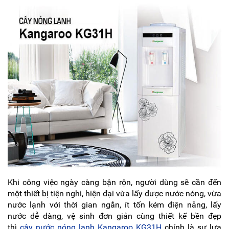
KANGAROO
MÁY
LỌC
NƯỚC
HYDROGEN
KANGAROO
MÁY
LỌC
NƯỚC
NÓNG
LẠNH
KANGAROO
CÂY
NƯỚC
NÓNG
LẠNH
KANGAROO
LÕI
Khi công việc ngày càng bận rộn, người dùng sẽ cần đến
LỌC
một thiết bị tiện nghi, hiện đại vừa lấy được nước nóng, vừa
NƯỚC
KANGAROO
nước lạnh với thời gian ngắn, ít tốn kém điện năng, lấy
nước dễ dàng, vệ sinh đơn giản cùng thiết kế bền đẹp
LINH
thì
cây nước nóng lạnh Kangaroo KG31H
chính là sự lựa