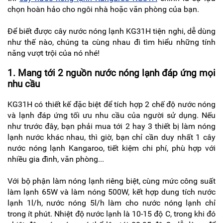
KIỆN
MÁY
chọn hoàn hảo cho ngôi nhà hoặc văn phòng của bạn.
LỌC
NƯỚC
Để biết được cây nước nóng lạnh KG31H tiện nghi, dễ dùng
LỌC
như thế nào, chúng ta cùng nhau đi tìm hiểu những tính
TỔNG,
năng vượt trội của nó nhé!
ĐẦU
NGUỒN,
CÔNG
1. Mang tới 2 nguồn nước nóng lạnh đáp ứng mọi
NGHIỆP
nhu cầu
THIẾT
KG31H có thiết kế đặc biệt để tích hợp 2 chế độ nước nóng
BỊ
NHÀ
và lạnh đáp ứng tối ưu nhu cầu của người sử dụng. Nếu
BẾP
như trước đây, bạn phải mua tới 2 hay 3 thiết bị làm nóng
KANGAROO
lạnh nước khác nhau, thì giờ, bạn chỉ cần duy nhất 1 cây
BÌNH
nước nóng lạnh Kangaroo, tiết kiệm chi phí, phù hợp với
NÓNG
nhiều gia đình, văn phòng...
LẠNH
HÀNG
Với bộ phận làm nóng lạnh riêng biệt, cùng mức công suất
GIA
làm lạnh 65W và làm nóng 500W, kết hợp dung tích nước
DỤNG
lạnh 1l/h, nước nóng 5l/h làm cho nước nóng lạnh chỉ
TIN
trong ít phút. Nhiệt độ nước lạnh là 10-15 độ C, trong khi đó
KHUYẾN