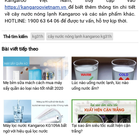
Kangaroo Việt Nam, truy cập vào
https://kangaroovietnam.vn
để biết thêm thông tin chi tiết
về cây nước nóng lạnh Kangaroo và các sản phẩm khác.
HOTLINE: 1900 63 64 06 để được tư vấn, hỗ trợ kịp thời.
Thẻ tìm kiếm
kg31h
cây nước nóng lạnh kangaroo kg31h
Bài viết tiếp theo
Mẹ bỉm sữa mách cách mua máy
Lúc nào uống nước lạnh, lúc nào
sấy quần áo loại nào tốt nhất 2020
uống nước ấm?
Máy lọc nước Kangaroo KG109A bất
Tại sao ấm siêu tốc xuất hiện cặn
ngờ với hiệu quả lọc nước
trắng?