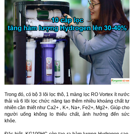
Trong đó, có bộ 3 lõi lọc thô, 1 màng lọc RO Vortex ít nước
thải và 6 lõi lọc chức năng tạo thêm nhiều khoáng chất tự
nhiên cần thiết như Ca2+ , K+, Na+, Fe2+, Mg2+. Giúp cho
người uống không lo thiếu chất, ảnh hưởng đến sức
khỏe.
Đặc biệt, KG100HC còn tạo ra hàm lượng Hydrogen cao,