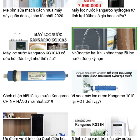
Mẹ bỉm sữa mách cách mua máy
Máy lọc nước kangaroo hydrogen từ
sấy quần áo loại nào tốt nhất 2020
tính kg100hc có giá bao nhiêu?
Máy lọc nước Kangaroo KG10A3 có
Những tác hại khi không thay lõi lọc
sức hút đặc biệt như thế nào?
nước đúng kỳ hạn
Cách nhận biết lõi lọc nước Kangaroo
Vì sao máy lọc nước Kangaroo 10 lõi
CHÍNH HÃNG mới nhất 2019
lại HOT đến vậy?
Ưu điểm vượt trội của Quạt điều hòa
5 tính năng vượt trội của cây nước