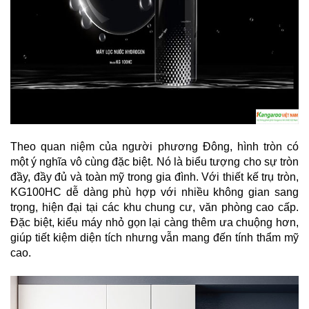
KIỆN
MÁY
LỌC
NƯỚC
LỌC
TỔNG,
ĐẦU
NGUỒN,
CÔNG
NGHIỆP
THIẾT
BỊ
Theo quan niệm của người phương Đông, hình tròn có
NHÀ
một ý nghĩa vô cùng đặc biệt. Nó là biểu tượng cho sự tròn
BẾP
KANGAROO
đầy, đầy đủ và toàn mỹ trong gia đình. Với thiết kế trụ tròn,
KG100HC dễ dàng phù hợp với nhiều không gian sang
BÌNH
trọng, hiện đại tại các khu chung cư, văn phòng cao cấp.
NÓNG
LẠNH
Đặc biệt, kiểu máy nhỏ gọn lại càng thêm ưa chuộng hơn,
giúp tiết kiệm diện tích nhưng vẫn mang đến tính thẩm mỹ
HÀNG
cao.
GIA
DỤNG
TIN
KHUYẾN