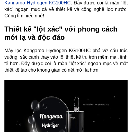
Kangaroo Hydrogen KG100HC
. Đây được coi là màn "lột
KANGAROO
xác” ngoạn mục cả về thiết kế và công nghệ lọc nước.
MÁY
Cùng tìm hiểu nhé!
LỌC
NƯỚC
Thiết kế "lột xác” với phong cách
HYDROGEN
KANGAROO
mới lạ và độc đáo
MÁY
LỌC
Máy lọc Kangaroo Hydrogen KG100HC phá vỡ cấu trúc
NƯỚC
NÓNG
vuông, sắc cạnh thay vào lối thiết kế trụ tròn mềm mại, tinh
LẠNH
tế hơn. Đây được coi là màn "lột xác” ngoạn mục về mặt
KANGAROO
thiết kế tạo cho không gian có nét mới lạ hơn.
CÂY
NƯỚC
NÓNG
LẠNH
KANGAROO
LÕI
LỌC
NƯỚC
KANGAROO
LINH