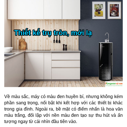
MẠI
TIN
TỨC
SỰ
KIỆN
TƯ
VẤN
HƯỚNG
DẪN
CHƯƠNG
TRÌNH
KANGAROO
CHƯƠNG
TRÌNH
DỊCH
VỤ
Về màu sắc, máy có màu đen huyền bí, nhưng không kém
KINH
phần sang trọng, nổi bật khi kết hợp với các thiết bị khác
NGHIỆM
HAY
trong gia đình. Ngoài ra, bề mặt có điểm nhấn là hoa văn
màu trắng, đối lập với nền màu đen tạo sự thu hút và ấn
GIỚI
tượng ngay từ cái nhìn đầu tiên vào.
THIỆU