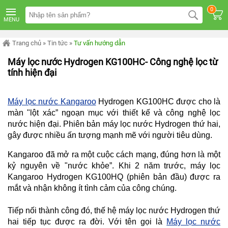
TRANG
0
CHỦ
MENU
MÁY
LỌC
Trang chủ
»
Tin tức
»
Tư vấn hướng dẫn
NƯỚC
KANGAROO
Máy lọc nước Hydrogen KG100HC- Công nghệ lọc từ
ÂM
tính hiện đại
TỦ
MÁY
LỌC
Máy lọc nước Kangaroo
Hydrogen KG100HC được cho là
NƯỚC
màn "lột xác” ngoạn mục với thiết kế và công nghệ lọc
KANGAROO
TỦ
nước hiện đại. Phiên bản máy lọc nước Hydrogen thứ hai,
ĐỨNG
gây được nhiều ấn tượng mạnh mẽ với người tiêu dùng.
MÁY
Kangaroo đã mở ra một cuộc cách mạng, đúng hơn là một
LỌC
NƯỚC
kỷ nguyên về "nước khỏe”. Khi 2 năm trước, máy lọc
KANGAROO
Kangaroo Hydrogen KG100HQ (phiên bản đầu) được ra
ĐỂ
BÀN
mắt và nhận không ít tình cảm của công chúng.
MÁY
Tiếp nối thành công đó, thế hệ máy lọc nước Hydrogen thứ
LỌC
NƯỚC
hai tiếp tục được ra đời. Với tên gọi là
Máy lọc nước
RO