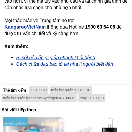
cao hơn, vì thế mà tùy vào nhu cầu và tài chính gia đình để
cân nhắc lựa chọn cho phù hợp nhất.
Mọi thắc mắc về Trung tâm hỗ trợ
KangarooVietNam
thông qua Hotline
1900 63 64 06
để
được tư vấn chi tiết và kỹ càng hơn.
Xem thêm:
Bị sốt nên ăn gì giúp nhanh khỏi bệnh
Cách chữa đau bao tử tại nhà ít người biết đến
Thẻ tìm kiếm
KG100HC
máy lọc nước KG100HC
máy lọc nước kangaroo hydrogen KG100HC
máy KG100HC
Bài viết tiếp theo